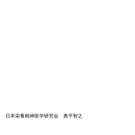
日本栄養精神医学研究会　奥平智之
https://www.dr-okudaira.com
 　に登録さ
れている方に、不定期に栄養スライド