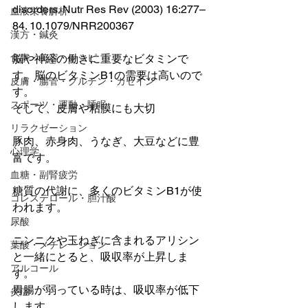
disorders. Nutr Res Rev (2003) 16:277–
血液栄養解析
84. 10.1079/NRR200367 
漢方・鍼灸
食事・美容・レシピ
脳や神経の働きに重要なビタミンで
す。脳のビタミンB1の需要は高いので
皮膚・腸管・グルテン・カゼイン
す。
スポーツ・運動・睡眠
そして、皮膚や粘膜にも大切
リラクゼーション
豚肉、赤身肉、うなぎ、大豆などに豊
心理学
富です。
血糖・副腎疲労
糖質の代謝に、多くのビタミンB1が使
コレステロール・胆汁酸
われます。
尿酸
ニンニクや玉ねぎに含まれるアリシン
葉酸・メチレーション
と一緒にとると、吸収率が上昇しま
アルコール
す。
胃腸が弱っている時は、吸収率が低下
炎症
します。