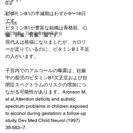
感染
認知症
ビタミンB1の半減期はわずか9〜18日
です。
その他
ビタミンB1が豊富な組織は骨格筋、心
認定制度 日本栄養精神医学会
臓、肝臓、腎臓、脳です。
現代人は裕福になりましたが、カロリ
ーが足りているのに、ビタミンB１不足
の人がいます。
子宮内でのアルコールの曝露は、妊娠
中の胎児のビタミンB1欠乏症および自
閉症スペクトラムのリスクの増加につ
ながる可能性があります。Aronson M, 
et al.Attention deficits and autistic 
spectrum problems in children exposed 
to alcohol during gestation: a follow-up 
study. Dev Med Child Neurol (1997) 
39:583–7.