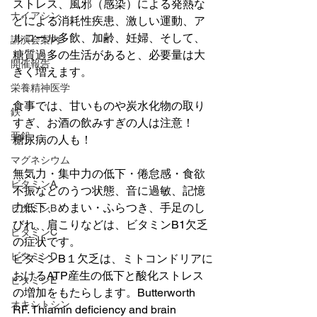
ストレス、風邪（感染）による発熱な
ナイアシン
どによる消耗性疾患、激しい運動、ア
ルコール多飲、加齢、妊婦、そして、
講演会案内
糖質過多の生活があると、必要量は大
開催報告
きく増えます。
栄養精神医学
食事では、甘いものや炭水化物の取り
鉄
すぎ、お酒の飲みすぎの人は注意！
亜鉛
糖尿病の人も！
マグネシウム
無気力・集中力の低下・倦怠感・食欲
ビタミンA
不振などのうつ状態、音に過敏、記憶
力低下、めまい・ふらつき、手足のし
ビタミンB
びれ、肩こりなどは、ビタミンB1欠乏 
ビタミンC
の症状です。
ビタミンD
ビタミンB１欠乏は、ミトコンドリアに
おけるATP産生の低下と酸化ストレス
ビタミンE
の増加をもたらします。Butterworth 
オキシトシン
RF. Thiamin deficiency and brain 