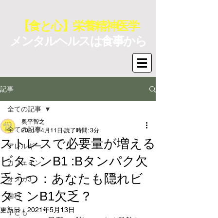
【食と心】栄養精神医学
メンタルヘルスは食事から
記事
全ての記事
奥平智之
全ての記事
2021年4月11日
読了時間: 3分
ストレスで必要量が増える
アレルギー
ビタミンB1 :Bタンパク欠
カフェイン
乏うつ：あなたも隠れビ
オメガ3
タミンB1欠乏？
歯科
更新日：
2021年5月13日
子ども