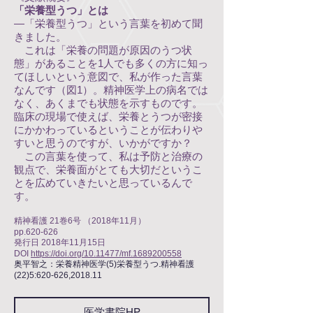
「栄養型うつ」とは
—「栄養型うつ」という言葉を初めて聞
きました。
これは「栄養の問題が原因のうつ状
態」があることを1人でも多くの方に知っ
てほしいという意図で、私が作った言葉
なんです（図1）。精神医学上の病名では
なく、あくまでも状態を示すものです。
臨床の現場で使えば、栄養とうつが密接
にかかわっているということが伝わりや
すいと思うのですが、いかがですか？
この言葉を使って、私は予防と治療の
観点で、栄養面がとても大切だというこ
とを広めていきたいと思っているんで
す。
精神看護 21巻6号 （2018年11月）
pp.620-626
発行日 2018年11月15日
DOI
https://doi.org/10.11477/mf.1689200558
奥平智之：栄養精神医学(5)栄養型うつ.精神看護
(22)5:620-626,2018.11
医学書院HP