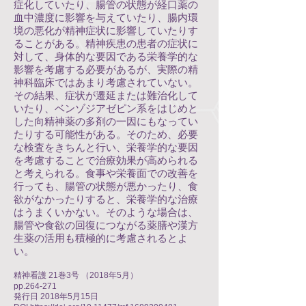
症化していたり、腸管の状態が経口薬の
血中濃度に影響を与えていたり、腸内環
境の悪化が精神症状に影響していたりす
ることがある。精神疾患の患者の症状に
対して、身体的な要因である栄養学的な
影響を考慮する必要があるが、実際の精
神科臨床ではあまり考慮されていない。
その結果、症状が遷延または難治化して
いたり、ベンゾジアゼピン系をはじめと
した向精神薬の多剤の一因にもなってい
たりする可能性がある。そのため、必要
な検査をきちんと行い、栄養学的な要因
を考慮することで治療効果が高められる
と考えられる。食事や栄養面での改善を
行っても、腸管の状態が悪かったり、食
欲がなかったりすると、栄養学的な治療
はうまくいかない。そのような場合は、
腸管や食欲の回復につながる薬膳や漢方
生薬の活用も積極的に考慮されるとよ
い。
精神看護 21巻3号 （2018年5月）
pp.264-271
発行日 2018年5月15日