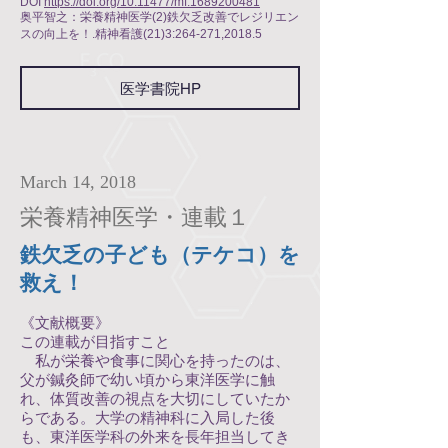
DOI
https://doi.org/10.11477/mf.1689200481
奥平智之：栄養精神医学(2)鉄欠乏改善でレジリエン
スの向上を！.精神看護(21)3:264-271,2018.5
医学書院HP
March 14, 2018
栄養精神医学・連載１
鉄欠乏の子ども（テケコ）を
救え！
《文献概要》
この連載が目指すこと
私が栄養や食事に関心を持ったのは、
父が鍼灸師で幼い頃から東洋医学に触
れ、体質改善の視点を大切にしていたか
らである。大学の精神科に入局した後
も、東洋医学科の外来を長年担当してき