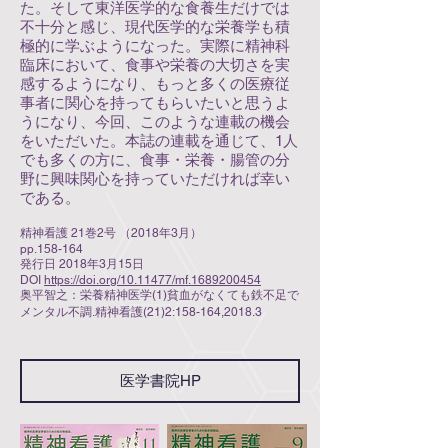
た。そして東洋医学的な食養生だけでは
不十分と感じ、現代医学的な栄養学も積
極的に学ぶようになった。実際に精神科
臨床において、食事や栄養の大切さを実
感するようになり、もっと多くの医療従
事者に関心を持ってもらいたいと思うよ
うになり、今回、このような連載の機会
をいただいた。本誌の連載を通じて、1人
でも多くの方に、食事・栄養・腸管の分
野に興味関心を持っていただければ幸い
である。
精神看護 21巻2号 （2018年3月）
pp.158-164
発行日 2018年3月15日
DOI
https://doi.org/10.11477/mf.1689200454
奥平智之：栄養精神医学(1)貧血がなくても鉄不足で
メンタル不調.精神看護(21)2:158-164,2018.3
医学書院HP