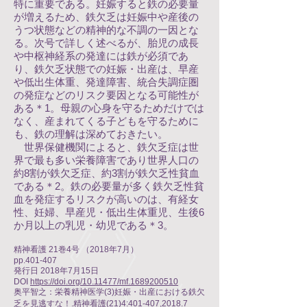
特に重要である。妊娠すると鉄の必要量
が増えるため、鉄欠乏は妊娠中や産後の
うつ状態などの精神的な不調の一因とな
る。次号で詳しく述べるが、胎児の成長
や中枢神経系の発達には鉄が必須であ
り、鉄欠乏状態での妊娠・出産は、早産
や低出生体重、発達障害、統合失調症圏
の発症などのリスク要因となる可能性が
ある＊1。母親の心身を守るためだけでは
なく、産まれてくる子どもを守るために
も、鉄の理解は深めておきたい。
世界保健機関によると、鉄欠乏症は世
界で最も多い栄養障害であり世界人口の
約8割が鉄欠乏症、約3割が鉄欠乏性貧血
である＊2。鉄の必要量が多く鉄欠乏性貧
血を発症するリスクが高いのは、有経女
性、妊婦、早産児・低出生体重児、生後6
か月以上の乳児・幼児である＊3。
精神看護 21巻4号 （2018年7月）
pp.401-407
発行日 2018年7月15日
DOI
https://doi.org/10.11477/mf.1689200510
奥平智之：栄養精神医学(3)妊娠・出産における鉄欠
乏を見逃すな！.精神看護(21)4:401-407,2018.7