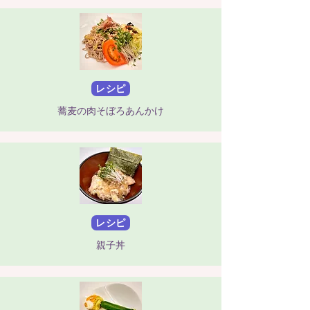
レシピ
蕎麦の肉そぼろあんかけ
レシピ
親子丼