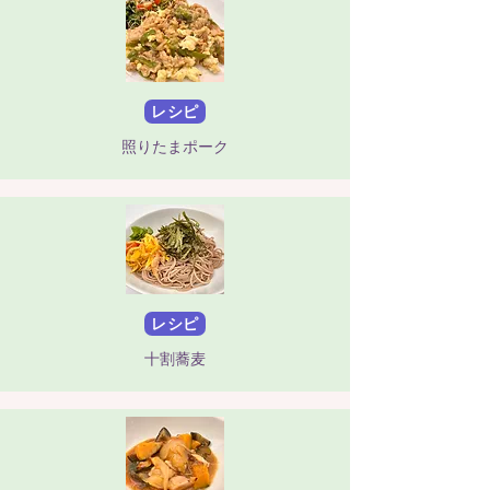
レシピ
照りたまポーク
レシピ
十割蕎麦