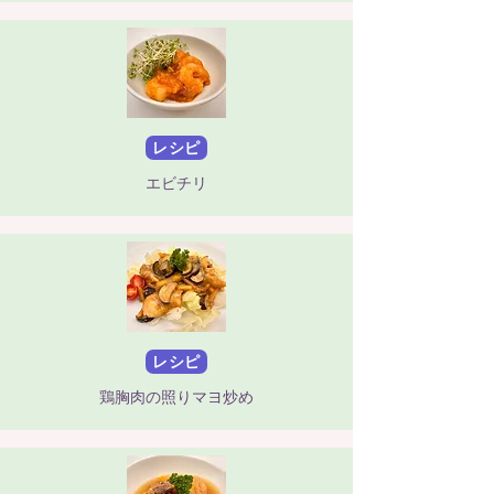
レシピ
エビチリ
レシピ
鶏胸肉の照りマヨ炒め