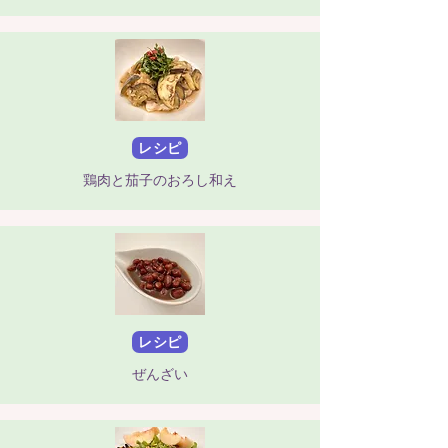
レシピ
鶏肉と茄子のおろし和え
レシピ
ぜんざい