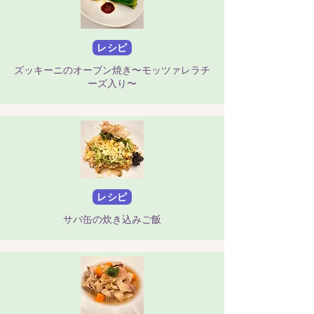
レシピ
ズッキーニのオーブン焼き〜モッツァレラチ
ーズ入り〜
レシピ
サバ缶の炊き込みご飯