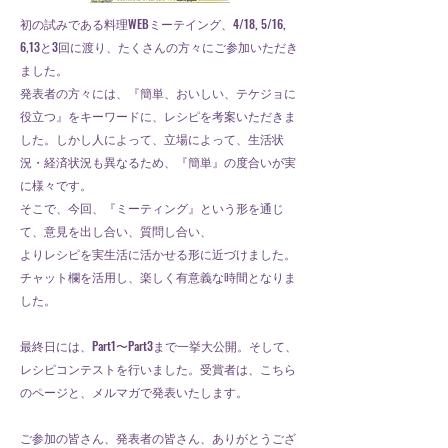
初の試みである料理WEBミーテイング、4/18, 5/16,
6,13と3回に渡り、たくさんの方々にご参加いただき
ました。
発表者の方々には、『簡単、おいしい、テケジョに
役立つ』をキーワードに、レシピを考案いただきま
した。しかし人によって、立場によって、生活状
況・経済状況も異なるため、『簡単』の度合いが実
に様々です。
そこで、今回、『ミーティング』という形を通じ
て、意見を出し合い、質問し合い、
よりレシピを実生活に活かせる形に近づけました。
​チャット欄を活用し、楽しく有意義な時間となりま
した。
最終日には、Part1〜Part3まで一挙大公開。そして、
レシピコンテストを行いました。受賞者は、こちら
のページと、メルマガで発表いたします。
​ご参加の皆さん、発表者の皆さん、ありがとうござ