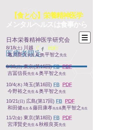
【食と心】栄養精神医学
メンタルヘルスは食事から
日本栄養精神医学研究会
8/18
川越
(
FB
・
PDF
)
(土)
PDF
​医療者限定
亀川寛大
＆奥平智之
先生
先生
9/30
東京(第15回
)
FB
PDF
(日)
吉冨信長
奥平智之
＆
先生
先生
10/4
埼玉(第16回)
FB
PDF
(木)
今野裕之
奥平智之
＆
先生
先生
10/21
広島(第17回)
FB
PDF
(日)
和田健
藤田康孝
奥平智之
＆
&
先生
先生
先生
11/2
東京(第18回)
FB
PDF
(金)
宮澤賢史
秋根良英
＆
先生
先生