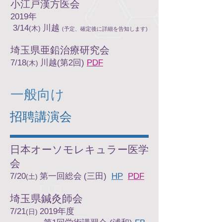
小江戸漢方医会
2019年
3/14
川越
(木)
(予定、確定後に詳細を告知します)
​埼玉県亜鉛治療研究会
7/18
川越(第2回)
PDF
(木)
一般向け
​招聘講演会
日本オーソモレキュラー医学
会
7/20
第一回総会
(
三田)
HP
PDF
(土)
埼玉県鍼灸師会
7/21
2019年度
(日)