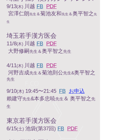
9/13
川越
FB
PDF
(木)
宮澤仁朗
菊池友和
奥平智之
＆
＆
先生
先生
先
生
埼玉若手漢方医会
11/8
川越
FB
PDF
(木)
大野修嗣
奥平智之
＆
先生
先生
4/11
川越
FB
PDF
(木)
河野吉成
菊池則公
奥平智之
＆
&
先生
先生
先生
9/10
19:45〜21:45
FB
お申込
(木)
賴建守
&本多忠暁
＆
奥平智之
先生
先生
先
生
東京若手漢方医会
6/15
池袋(第37回)
FB
PDF
(土)