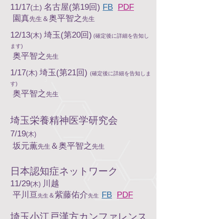
11/17
名古屋(第19回)
FB
PDF
(土)
園真
奥平智之
＆
先生
先生
12/13
埼玉(第20回)
(木)
(確定後に詳細を告知し
ます)
奥平智之
先生
1/17
埼玉(第21回)
(木)
(確定後に詳細を告知しま
す)
奥平智之
先生
​埼玉栄養精神医学研究会
7/19
(木)
坂元薫
＆奥平智之
先生
先生
日本認知症ネットワーク
11/29
川越
(木)
平川亘
紫藤佑介
FB
PDF
＆
先生
先生
​埼玉小江戸漢方カンファレンス