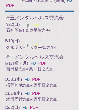
​ 第1回学術講習会 (浦和)
FB
PDF
​埼玉メンタルヘルス交流会
7/22(日)
PDF
石神等
＆奥平智之
先生
先生
8/19(日)
PDF
久永明人
＆奥平智之
先生
先生
​埼玉メンタルヘルス交流会
9/17(祝・月)
FB
PDF
吉田格
奥平智之
先生
＆
先生
10/31(水)
FB
PDF
横部旬哉
奥平智之
先生
＆
先生
11/14(水)
FB
PDF
永田孝行
奥平智之
先生
＆
先生
12/2(日)
FB
PDF