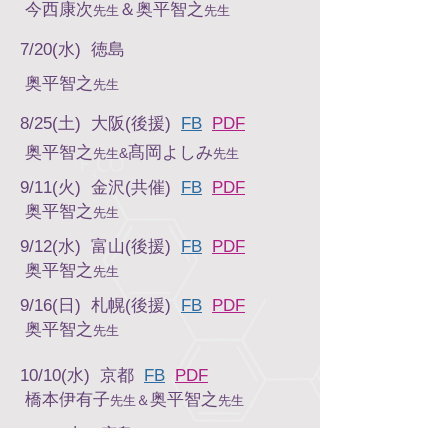
今西康次
＆奥平智之
先生
先生
7/20(水) 徳島
奥平智之
先生
8/25(土) 大阪(後援)
FB
PDF
奥平智之
髙岡よしみ
&
先生
先生
9/11(火) 金沢(共催)
FB
PDF
奥平智之
先生
9/12(水) 富山(後援)
FB
PDF
奥平智之
先生
9/16(日) 札幌(後援)
FB
PDF
奥平智之
先生
10/10(水) 京都
FB
PDF
橋本伊有子
奥平智之
＆
先生
先生
10/20(土) 広島
FB
PDF