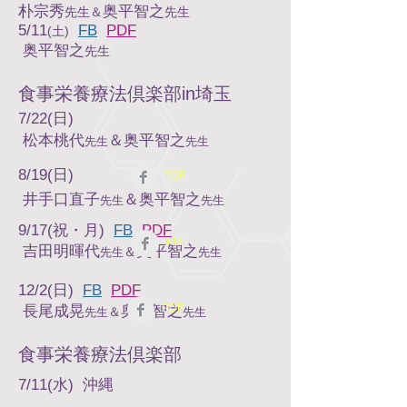
朴宗秀
奥平智之
先生
＆
先生
5/11
FB
PDF
(土)
奥平智之
先生
食事栄養療法倶楽部in埼玉
7/22(日)
松本桃代
＆奥平智之
先生
先生
8/19(日)
PDF
井手口直子
＆奥平智之
先生
先生
9/17(祝・月)
FB
PDF
PDF
吉田明暉代
奥平智之
＆
先生
先生
12/2(日)
FB
PDF
PDF
長尾成晃
奥平智之
＆
先生
先生
食事栄養療法倶楽部
7/11(水) 沖縄