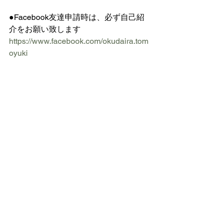
●Facebook友達申請時は、必ず自己紹
介をお願い致します 
https://www.facebook.com/okudaira.tom
oyuki
「
メンタルヘルスは食事から
」　日本
栄養精神医学研究会　奥平智之　作成
皮膚・腸管・グルテン・カゼイン
栄養精神医学
すべて表示
最新記事