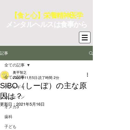
【食と心】栄養精神医学
メンタルヘルスは食事から
記事
全ての記事
奥平智之
全ての記事
2020年11月5日
読了時間: 2分
SIBO（しーぼ）の主な原
アレルギー
因は？
カフェイン
更新日：
2021年5月16日
オメガ3
歯科
子ども