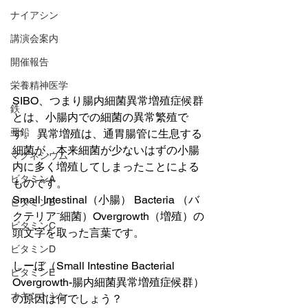
ナイアシン
講演会案内
開催報告
栄養精神医学
SIBO、つまり腸内細菌異常増殖症候群
鉄
とは、小腸内での細菌の異常繁殖で
亜鉛
す。 異常増殖は、通胃腸管に生息する
細菌が、本来細菌が少ないはずの小腸
マグネシウム
内に多く増殖してしまったことによる
ビタミンA
ものです。
Small Intestinal（小腸） Bacteria （バ
ビタミンB
クテリア⁻細菌）Overgrowth（増殖）の
ビタミンC
頭文字を取った言葉です。
ビタミンD
しーぼ（Small Intestine Bacterial 
ビタミンE
Overgrowth-腸内細菌異常増殖症候群）
オキシトシン
の原因は何でしょう？