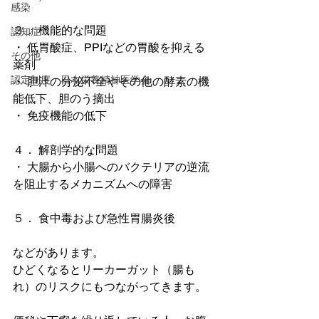
感染
３． 機能的な問題
認知症
・ 低胃酸症、PPIなどの胃酸を抑える
その他
薬剤
認定制度 日本栄養精神医学会
・ 胆汁の分泌不全やその他の酵素の機
能低下、胆のう摘出
・ 免疫機能の低下
４． 解剖学的な問題
・ 大腸から小腸へのバクテリアの逆流
を阻止するメカニズムへの障害
５． 食中毒および急性胃腸炎後
などがあります。
ひどくなるとリーカーガット（腸も
れ）のリスクにもつながってきます。