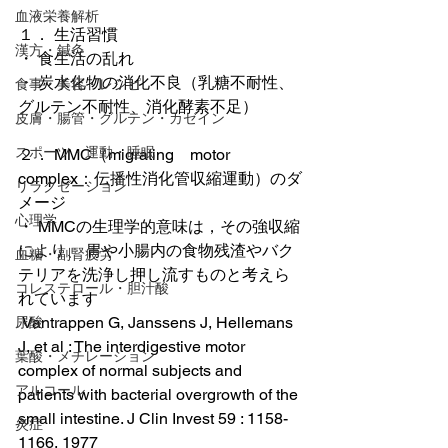
血液栄養解析
１． 生活習慣
漢方・鍼灸
・ 食生活の乱れ
・ 炭水化物の消化不良（乳糖不耐性、
食事・美容・レシピ
グルテン不耐性、消化酵素不足）
皮膚・腸管・グルテン・カゼイン
スポーツ・運動・睡眠
２． MMC（migrating　motor　
complex：伝播性消化管収縮運動）のダ
リラクゼーション
メージ
心理学
・ MMCの生理学的意味は，その強収縮
により、 胃や小腸内の食物残渣やバク
血糖・副腎疲労
テリアを洗浄し押し流すものと考えら
コレステロール・胆汁酸
れています
 Vantrappen G, Janssens J, Hellemans 
尿酸
J, et al : The interdigestive motor 
葉酸・メチレーション
complex of normal subjects and 
アルコール
patients with bacterial overgrowth of the 
small intestine. J Clin Invest 59 : 1158-
炎症
1166, 1977