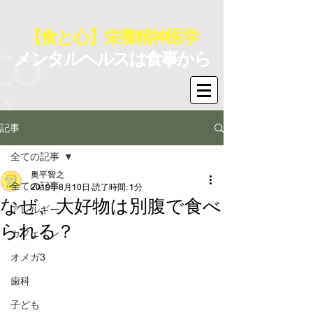
【食と心】栄養精神医学
メンタルヘルスは食事から
記事
全ての記事
奥平智之
全ての記事
2019年8月10日
読了時間: 1分
なぜ、大好物は別腹で食べ
アレルギー
られる？
カフェイン
オメガ3
歯科
子ども