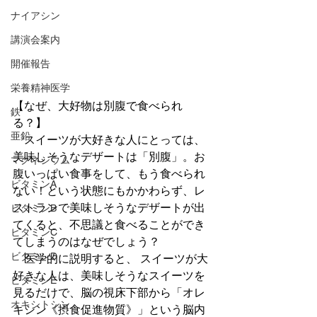
ナイアシン
講演会案内
開催報告
栄養精神医学
【なぜ、大好物は別腹で食べられ
鉄
る？】
亜鉛
　スイーツが大好きな人にとっては、
美味しそうなデザートは「別腹」。お
マグネシウム
腹いっぱい食事をして、もう食べられ
ビタミンA
ない！という状態にもかかわらず、レ
ストランで美味しそうなデザートが出
ビタミンB
てくると、不思議と食べることができ
ビタミンC
てしまうのはなぜでしょう？ 
ビタミンD
　医学的に説明すると、 スイーツが大
好きな人は、美味しそうなスイーツを
ビタミンE
見るだけで、脳の視床下部から「オレ
オキシトシン
キシン《摂食促進物質》」という脳内