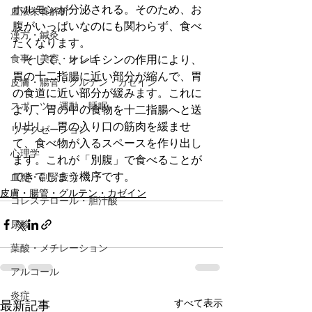
ホルモンが分泌される。そのため、お
血液栄養解析
腹がいっぱいなのにも関わらず、食べ
漢方・鍼灸
たくなります。 
食事・美容・レシピ
　そして、オレキシンの作用により、
胃の十二指腸に近い部分が縮んで、胃
皮膚・腸管・グルテン・カゼイン
の食道に近い部分が緩みます。これに
スポーツ・運動・睡眠
より、胃の中の食物を十二指腸へと送
り出し、胃の入り口の筋肉を緩ませ
リラクゼーション
て、食べ物が入るスペースを作り出し
心理学
ます。これが「別腹」で食べることが
できてしまう機序です。
血糖・副腎疲労
皮膚・腸管・グルテン・カゼイン
コレステロール・胆汁酸
尿酸
葉酸・メチレーション
アルコール
炎症
すべて表示
最新記事