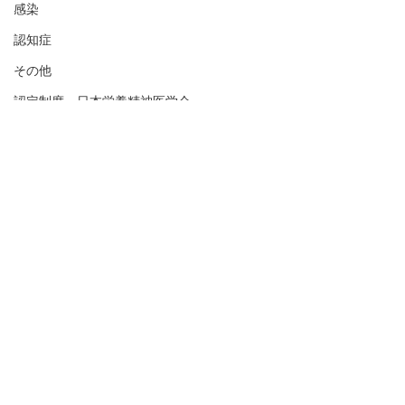
感染
認知症
その他
認定制度 日本栄養精神医学会
コメント
玄米酵素の秘密