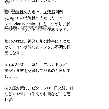
漏れ）」とも呼ばれています。
感染
認知症
腸の透過性の亢進は、血液脳関門
（BBB）の透過性の亢進（リーキーブ
その他
レインleaky brain）にもつながり、脳
認定制度 日本栄養精神医学会
の炎症につながる可能性があります。
脳の炎症は、神経細胞の障害にもつな
がり、うつ状態などメンタル不調の原
因になります。
葉もの野菜、亜麻仁、アボガドなど、
抗炎症食材を意識して摂るのも良いで
しょう。
抗炎症対策に、ビタミンD（日光浴、鮭
など）や亜鉛（牛肉や牡蠣など）も忘
れずに・・・