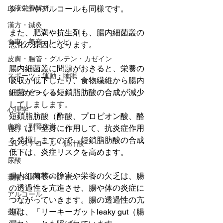
タバコやアルコールも同様です。
血液栄養解析
漢方・鍼灸
また、肥満や抗生剤も、腸内細菌叢の
食事・美容・レシピ
悪化の原因になります。
皮膚・腸管・グルテン・カゼイン
腸内細菌叢に問題がおきると、栄養の
スポーツ・運動・睡眠
吸収が低下したり、食物繊維から腸内
細菌がつくる短鎖脂肪酸の合成が減少
リラクゼーション
してしまします。
心理学
短鎖脂肪酸（酢酸、プロピオン酸、酪
血糖・副腎疲労
酸）は、全身に作用して、抗炎症作用
を発揮しますので、短鎖脂肪酸の合成
コレステロール・胆汁酸
低下は、炎症リスクを高めます。
尿酸
腸内細菌叢の障害や栄養の欠乏は、腸
葉酸・メチレーション
の透過性を亢進させ、腸や体の炎症に
アルコール
つながっていきます。腸の透過性の亢
進は、「リーキーガットleaky gut（腸
炎症