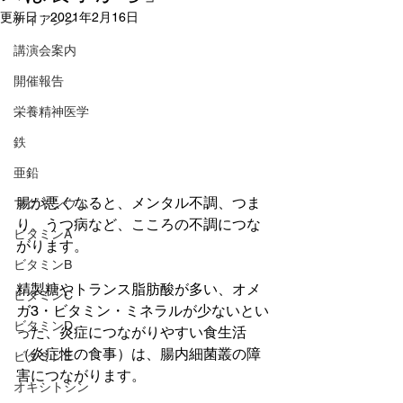
更新日：
2021年2月16日
ナイアシン
講演会案内
開催報告
栄養精神医学
鉄
亜鉛
腸が悪くなると、メンタル不調、つま
マグネシウム
り、うつ病など、こころの不調につな
ビタミンA
がります。
ビタミンB
精製糖やトランス脂肪酸が多い、オメ
ビタミンC
ガ3・ビタミン・ミネラルが少ないとい
ビタミンD
った、炎症につながりやすい食生活
（炎症性の食事）は、腸内細菌叢の障
ビタミンE
害につながります。
オキシトシン