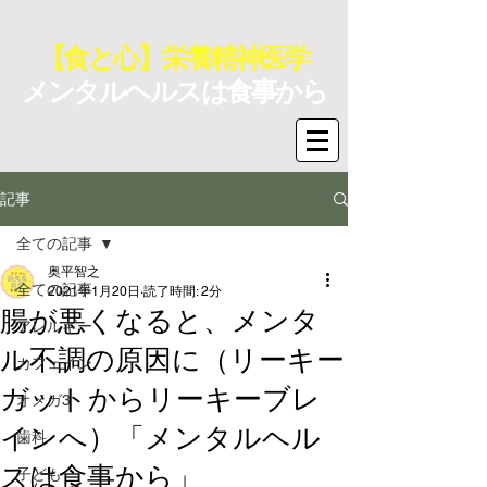
【食と心】栄養精神医学
メンタルヘルスは食事から
記事
全ての記事
奥平智之
全ての記事
2021年1月20日
読了時間: 2分
腸が悪くなると、メンタ
アレルギー
ル不調の原因に（リーキー
カフェイン
ガットからリーキーブレ
オメガ3
インへ）「メンタルヘル
歯科
スは食事から」
子ども