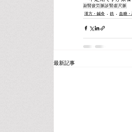
副腎疲労
脈診
腎虛
尺脈
漢方・鍼灸
鉄
血糖・
最新記事