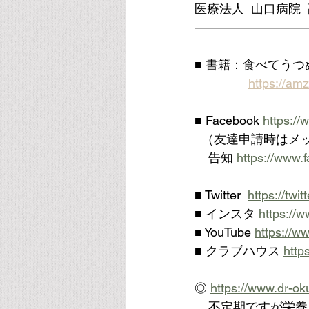
医療法人  山口病院 
—————————
■ 書籍：食べてう
https://am
■ Facebook 
https:/
  （友達申請時は
    告知 
https://www.
■ Twitter  
https://tw
■ インスタ 
https://
■ YouTube 
https://
■ クラブハウス 
http
◎ 
https://www.dr-ok
    不定期です