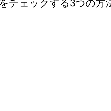
をチェックする3つの方
血液栄養解析
漢方・鍼灸
食事・美容・レシピ
皮膚・
ゼーション
心理学
血糖・副腎疲労
コレステロール・
ール