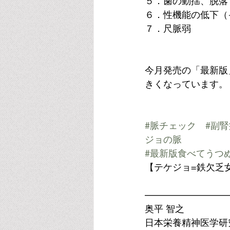
５．歯の動揺、脱落
６．性機能の低下（
７．尺脈弱
今月発売の「最新版
きくなっています。
#脈チェック
#副
ジョの脈
#最新版食べてうつ
【テケジョ=鉄欠乏
—————————
奥平 智之
日本栄養精神医学研