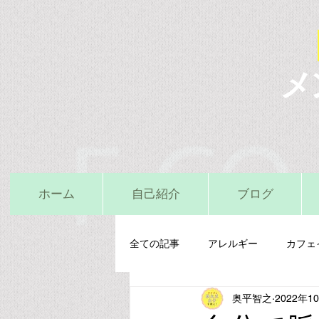
メ
ホーム
自己紹介
ブログ
全ての記事
アレルギー
カフェ
奥平智之
2022年1
栄養精神医学
鉄
亜鉛