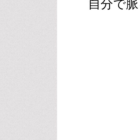
自分で脈
ビタミンE
オキシトシン
スポーツ・運動・睡眠
リラク
葉酸・メチレーション
アルコ