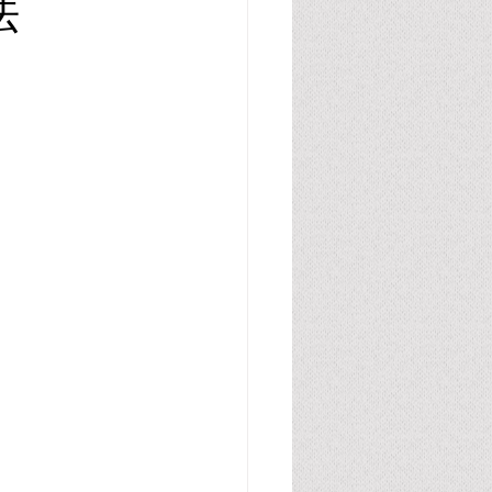
法
腸管・グルテン・カゼイン
胆汁酸
尿酸