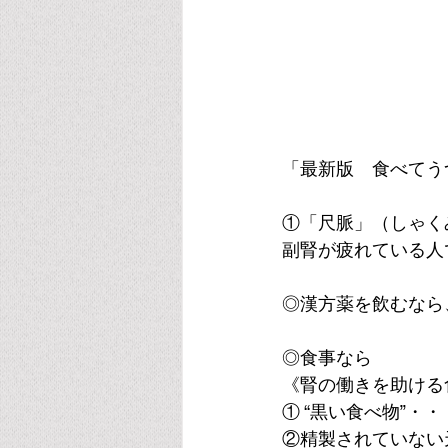
「最新版　食べてう
①「尺脈」（しゃく
副腎が疲れている人
◎漢方薬を飲むなら
◎食事なら
《腎の働きを助ける
① “黒い食べ物”
②精製されていない