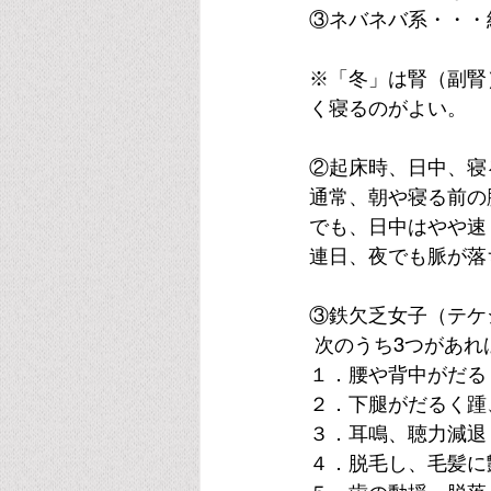
③ネバネバ系・・・
※「冬」は腎（副腎
く寝るのがよい。
②起床時、日中、寝
通常、朝や寝る前の
でも、日中はやや速
連日、夜でも脈が落
③鉄欠乏女子（テケ
 次のうち3つがあ
１．腰や背中がだる
２．下腿がだるく踵
３．耳鳴、聴力減退
４．脱毛し、毛髪に