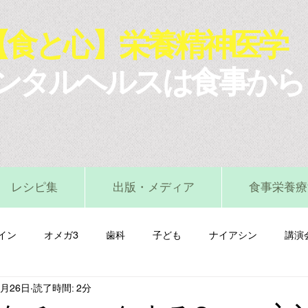
【食と心】栄養精神医学
ンタルヘルスは食事から
レシピ集
出版・メディア
食事栄養療
イン
オメガ3
歯科
子ども
ナイアシン
講演
0月26日
読了時間: 2分
マグネシウム
ビタミンA
ビタミンB
ビタミンC