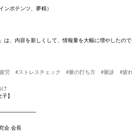
インポテンツ、夢精）
」は、内容を新しくして、情報量を大幅に増やしたので
腎疲労
#ストレスチェック
#脈の打ち方
#脈診
#疲
ぬけ
女子】
———————
究会 会長