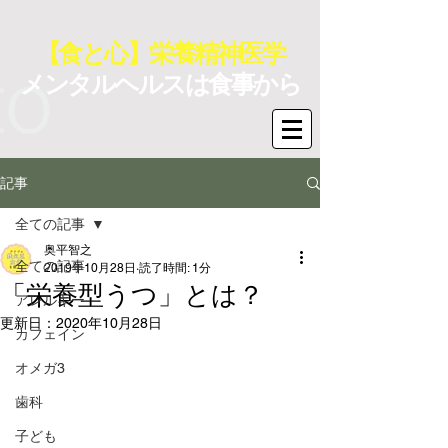
【食と心】栄養精神医学
メンタルヘルスは食事から
記事
全ての記事
奥平智之
全ての記事
2019年10月28日
読了時間: 1分
「栄養型うつ」とは？
アレルギー
更新日：
2020年10月28日
カフェイン
オメガ3
歯科
子ども