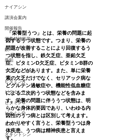
ナイアシン
講演会案内
開催報告
「栄養型うつ」とは、栄養の問題に起
栄養精神医学
因するうつ状態です。つまり、栄養の
問題が改善することにより回復するう
鉄
つ状態を指し、鉄欠乏症、亜鉛欠乏
亜鉛
症、ビタミンD欠乏症、ビタミンB群の
欠乏などがあります。また、単に栄養
マグネシウム
素の欠乏だけでなく、セリアック病な
ビタミンA
どグルテン過敏症や、機能性低血糖症
ビタミンB
による二次的うつ状態などを含みま
す。栄養の問題に伴ううつ状態は、明
ビタミンC
らかな身体的要因であり、いわゆる内
ビタミンD
因性のうつ病とは区別して考えます。
わかりやすく言うと、栄養型うつは身
ビタミンE
体疾患、うつ病は精神疾患と言えま
オキシトシン
す。