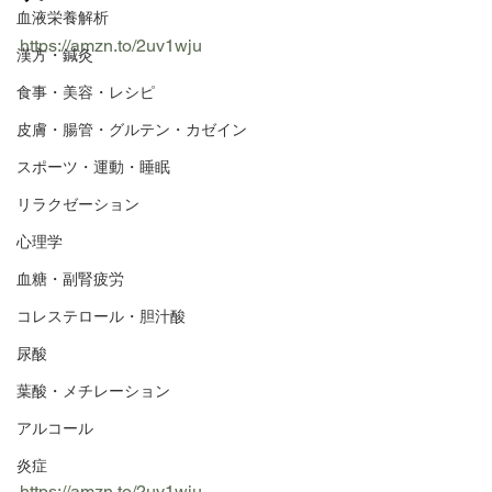
血液栄養解析
https://amzn.to/2uv1wju
漢方・鍼灸
食事・美容・レシピ
皮膚・腸管・グルテン・カゼイン
スポーツ・運動・睡眠
リラクゼーション
心理学
血糖・副腎疲労
コレステロール・胆汁酸
尿酸
葉酸・メチレーション
アルコール
炎症
https://amzn.to/2uv1wju