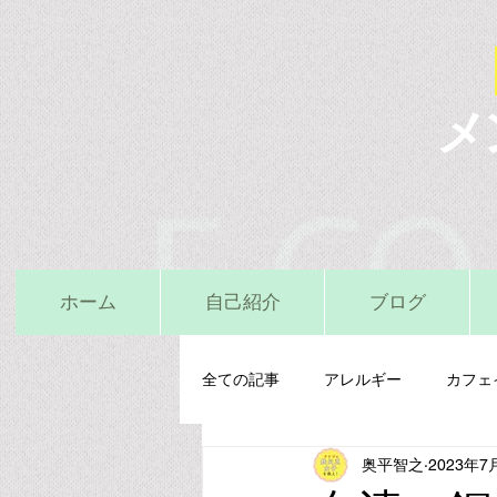
メ
ホーム
自己紹介
ブログ
全ての記事
アレルギー
カフェ
奥平智之
2023年7
栄養精神医学
鉄
亜鉛