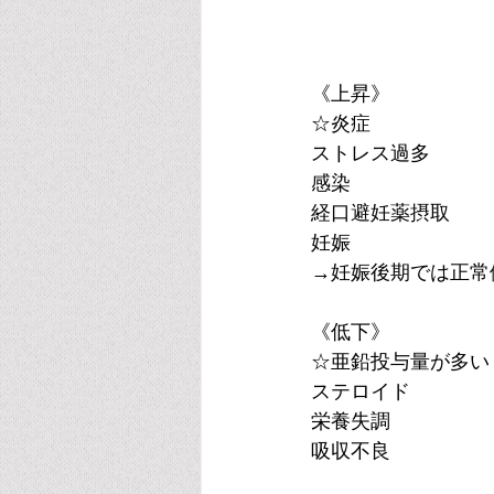
《上昇》
☆炎症
ストレス過多
感染
経口避妊薬摂取
妊娠
→妊娠後期では正常
《低下》
☆亜鉛投与量が多い
ステロイド
栄養失調
吸収不良