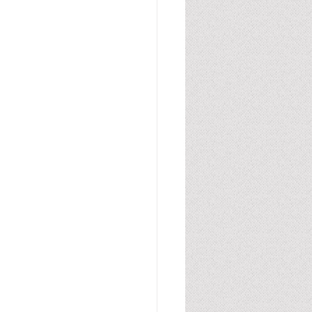
腸管・グルテン・カゼイン
胆汁酸
尿酸