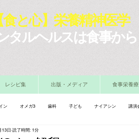
【食と心】栄養精神医学
ンタルヘルスは食事から
レシピ集
出版・メディア
食事栄養療
イン
オメガ3
歯科
子ども
ナイアシン
講演
月13日
読了時間: 1分
マグネシウム
ビタミンA
ビタミンB
ビタミンC