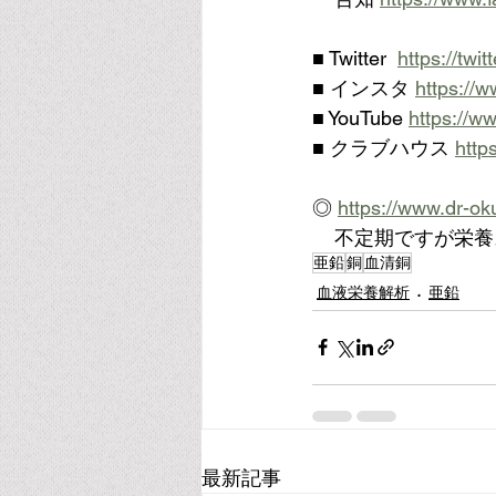
■ Twitter  
https://tw
■ インスタ 
https://
■ YouTube 
https://
■ クラブハウス 
http
◎ 
https://www.dr-ok
    不定期です
亜鉛
銅
血清銅
血液栄養解析
亜鉛
最新記事