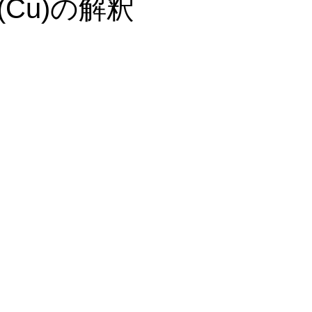
Cu)の解釈
血液栄養解析
漢方・鍼灸
食事・美容・レシピ
皮膚・
ゼーション
心理学
血糖・副腎疲労
コレステロール・
ール