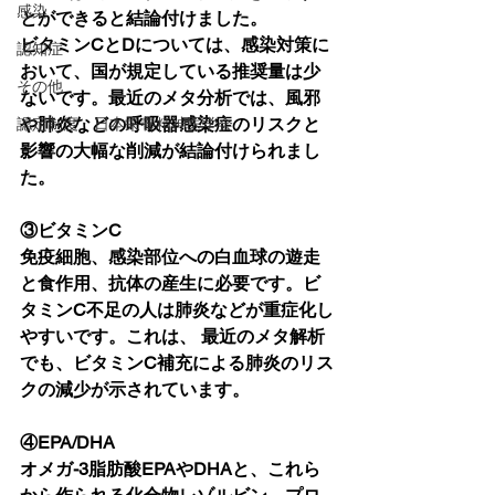
感染
とができると結論付けました。
ビタミンCとDについては、感染対策に
認知症
おいて、国が規定している推奨量は少
その他
ないです。最近のメタ分析では、風邪
や肺炎などの呼吸器感染症のリスクと
認定制度 日本栄養精神医学会
影響の大幅な削減が結論付けられまし
た。
③ビタミンC
免疫細胞、感染部位への白血球の遊走
と食作用、抗体の産生に必要です。ビ
タミンC不足の人は肺炎などが重症化し
やすいです。これは、 最近のメタ解析
でも、ビタミンC補充による肺炎のリス
クの減少が示されています。
④EPA/DHA 
オメガ-3脂肪酸EPAやDHAと、これら