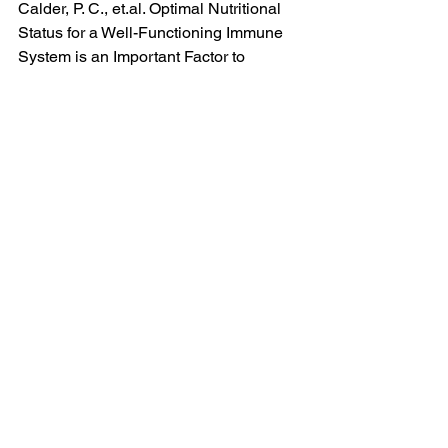
Calder, P. C., et.al. Optimal Nutritional 
Status for a Well-Functioning Immune 
System is an Important Factor to 
Protect Against Viral Infections. 2020
日本栄養精神医学研究会　奥平智之　
資料
栄養精神医学
すべて表示
最新記事