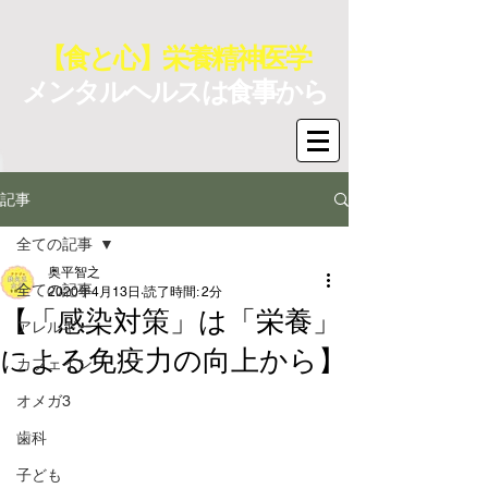
【食と心】栄養精神医学
メンタルヘルスは食事から
記事
全ての記事
奥平智之
全ての記事
2020年4月13日
読了時間: 2分
【「感染対策」は「栄養」
アレルギー
による免疫力の向上から】
カフェイン
オメガ3
歯科
子ども