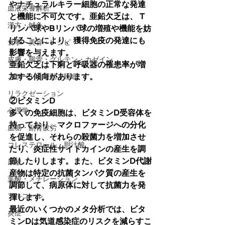
やナチュラルキラー細胞の正常な発達
血液栄養解析
と機能に不可欠です。亜鉛欠乏は、 T
漢方・鍼灸
リンパ球やBリンパ球の増殖や機能を妨
げることにより、獲得免疫の発達にも
食事・美容・レシピ
影響を与えます。
皮膚・腸管・グルテン・カゼイン
亜鉛欠乏は下痢と呼吸器の罹患率が増
加する傾向があります。
スポーツ・運動・睡眠
リラクゼーション
②ビタミンD
心理学
多くの免疫細胞は、ビタミンD受容体を
持っており、マクロファージへの分化
血糖・副腎疲労
を促進し、それらの殺菌力を増加させ
コレステロール・胆汁酸
たり、炎症性サイトカインの産生を調
節したりします。また、ビタミンD代謝
尿酸
産物は特定の抗菌タンパク質の産生を
葉酸・メチレーション
調節して、病原体に対して抗菌力を発
アルコール
揮します。
最近のいくつかのメタ分析では、ビタ
炎症
ミンDは気道感染症のリスクを減らすこ