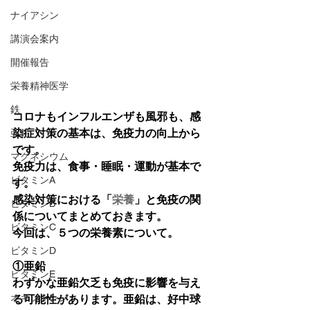
ナイアシン
講演会案内
開催報告
栄養精神医学
鉄
コロナもインフルエンザも風邪も、感
染症対策の基本は、免疫力の向上から
亜鉛
です。
マグネシウム
免疫力は、食事・睡眠・運動が基本で
ビタミンA
す。
感染対策における「
栄養
」と免疫の関
ビタミンB
係についてまとめておきます。
ビタミンC
今回は、５つの栄養素について。
ビタミンD
①亜鉛
ビタミンE
わずかな亜鉛欠乏も免疫に影響を与え
オキシトシン
る可能性があります。亜鉛は、好中球