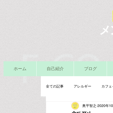
メ
ホーム
自己紹介
ブログ
全ての記事
アレルギー
カフェ
奥平智之
2020年1
栄養精神医学
鉄
亜鉛