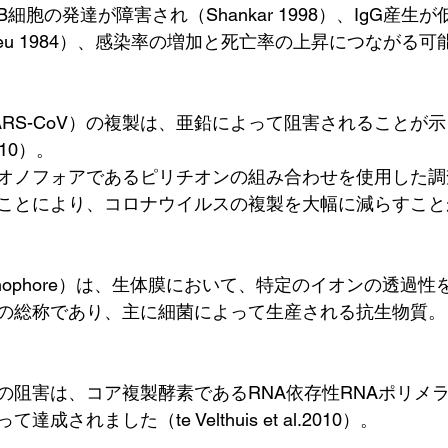
胞の発達が障害され（Shankar 1998）、IgG産生
-Jardieu 1984）、感染率の増加と死亡率の上昇につなが
ARS-CoV）の複製は、亜鉛によって阻害されることが
.2010）。
オノフォアであるピリチオンの組み合わせを使用した調
ことにより、コロナウイルスの複製を大幅に減らすこと
onophore）は、生体膜において、特定のイオンの透過
の総称であり、主に細菌によって生産される抗生物質。
の阻害は、コア複製酵素であるRNA依存性RNAポリメ
されました（te Velthuis et al.2010）。