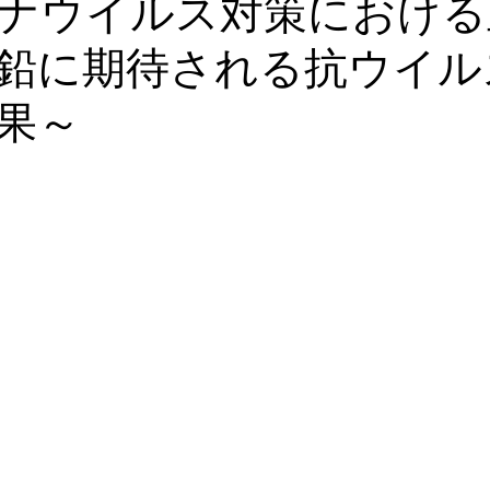
ナウイルス対策における
鉛に期待される抗ウイル
血液栄養解析
漢方・鍼灸
食事・美容・レシピ
皮膚・
果～
ゼーション
心理学
血糖・副腎疲労
コレステロール・
ール