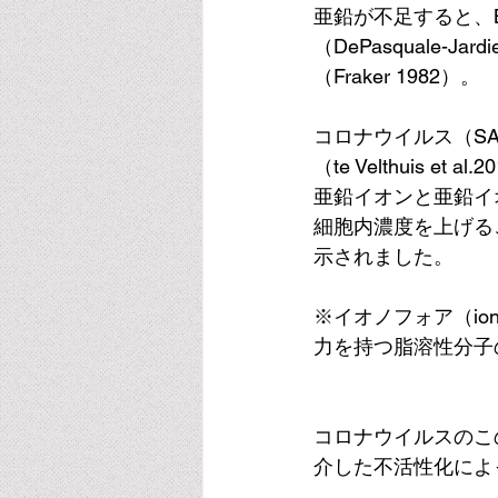
亜鉛が不足すると、B細
（DePasquale
（Fraker 1982）。
コロナウイルス（S
（te Velthuis et al
亜鉛イオンと亜鉛イ
細胞内濃度を上げる
示されました。
※イオノフォア
（i
力を持つ脂溶性分子
コロナウイルスのこ
介した不活性化によって達成