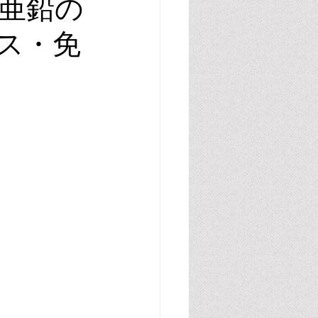
亜鉛の
ス・免
腸管・グルテン・カゼイン
胆汁酸
尿酸