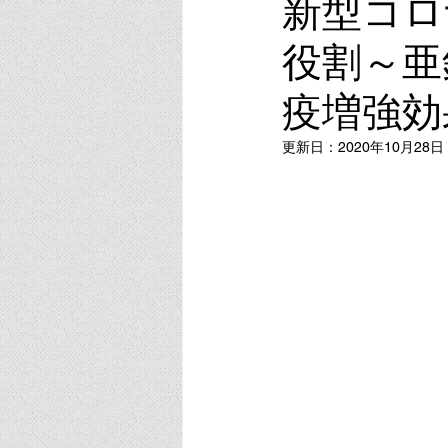
新型コロ
役割～亜
ビタミンE
オキシトシン
疫増強効
スポーツ・運動・睡眠
リラク
更新日：
2020年10月28日
葉酸・メチレーション
アルコ