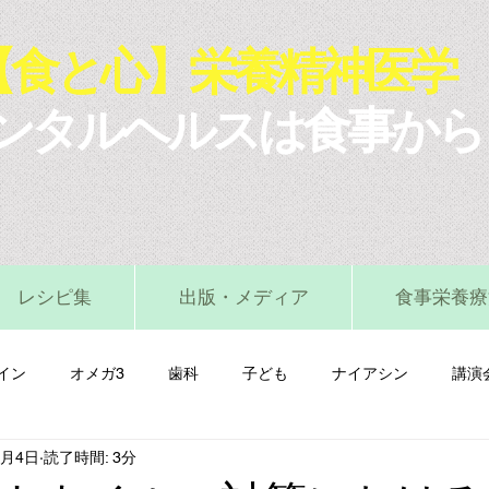
【食と心】栄養精神医学
ンタルヘルスは食事から
レシピ集
出版・メディア
食事栄養療
イン
オメガ3
歯科
子ども
ナイアシン
講演
0月4日
読了時間: 3分
マグネシウム
ビタミンA
ビタミンB
ビタミンC