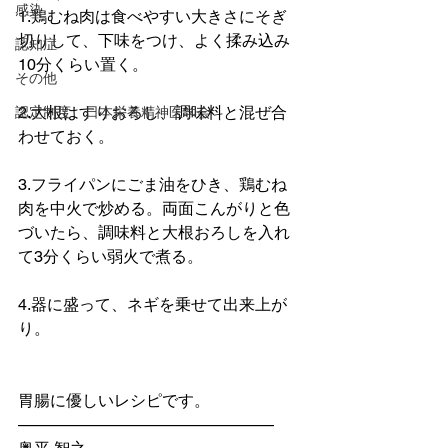
感染
1.鶏むね肉は食べやすい大きさにそぎ
切りして、下味をつけ、よく揉み込み
認知症
10分くらい置く。
その他
2.大根はすりおろし、調味料と混ぜ合
認定制度 日本栄養精神医学会
わせておく。
3.フライパンにごま油をひき、鶏むね
肉を中火で炒める。両面こんがりと色
づいたら、調味料と大根おろしを入れ
て3分くらい弱火で煮る。
4.器に盛って、ネギを乗せて出来上が
り。
胃腸に優しいレシピです。
————————————————