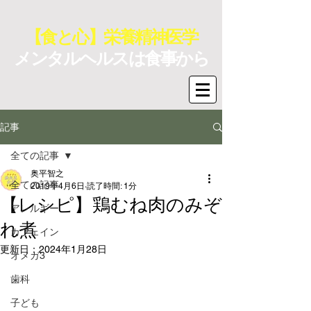
【食と心】栄養精神医学
メンタルヘルスは食事から
記事
全ての記事
奥平智之
全ての記事
2019年4月6日
読了時間: 1分
【レシピ】鶏むね肉のみぞ
アレルギー
れ煮
カフェイン
更新日：
2024年1月28日
オメガ3
歯科
子ども