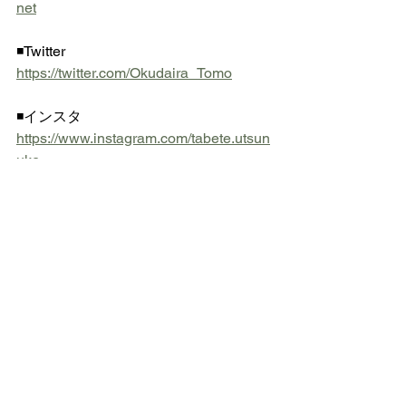
net
◾️Twitter  
https://twitter.com/Okudaira_Tomo
◾️インスタ  
https://www.instagram.com/tabete.utsun
uke
◎ 
https://www.dr-okudaira.com
 にメー
ル登録されている方は 不定期ですが栄
養スライドをお送りいたします
ネギ
大根
鶏むね肉
食事・美容・レシピ