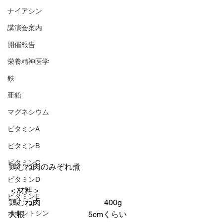
ナイアシン
講演会案内
開催報告
栄養精神医学
鉄
亜鉛
マグネシウム
ビタミンA
ビタミンB
ビタミンC
鶏むね肉のみぞれ煮
ビタミンD
＜材料＞
ビタミンE
鶏むね肉　　　　　　　　400g
オキシトシン
大根　　　　　　　　5cmくらい