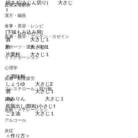
細ネギ(みじん切り)　　大さじ
血液栄養解析
1　　　　
漢方・鍼灸
食事・美容・レシピ
[下味もみ込み用]　　　
皮膚・腸管・グルテン・カゼイン
酒　　　　大さじ１
酢　　　　大さじ１
スポーツ・運動・睡眠
片栗粉　　大さじ１
リラクゼーション
心理学
＊調味料
血糖・副腎疲労
しょうゆ　　大さじ2
コレステロール・胆汁酸
酒　　　　　大さじ１
本みりん　　　　大さじ１
尿酸
和風出し(顆粒)小さじ1
葉酸・メチレーション
ごま油　　　大さじ１
アルコール
炎症
＜作り方＞