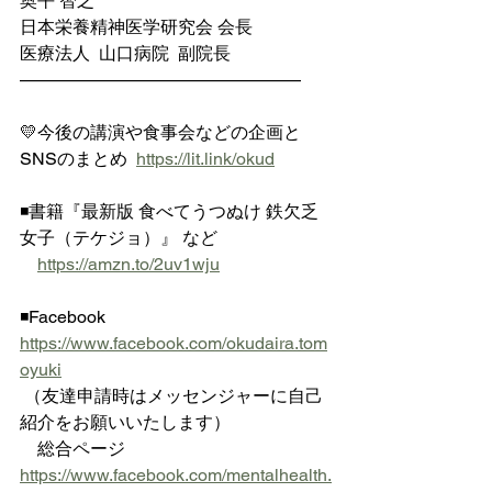
奥平 智之
日本栄養精神医学研究会 会長
医療法人  山口病院  副院長
————————————————
💛今後の講演や食事会などの企画と
SNSのまとめ  
https://lit.link/okud
◾️書籍『最新版 食べてうつぬけ 鉄欠乏
女子（テケジョ）』 など
https://amzn.to/2uv1wju
◾️Facebook  
https://www.facebook.com/okudaira.tom
oyuki
 （友達申請時はメッセンジャーに自己
紹介をお願いいたします）
　総合ページ 
https://www.facebook.com/mentalhealth.