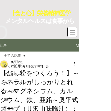
【食と心】栄養精神医学
メンタルヘルスは食事から
記事
全ての記事
奥平智之
全ての記事
2021年5月1日
読了時間: 1分
【だし粉をつくろう！】～
アレルギー
ミネラルがしっかりとれ
カフェイン
る～マグネシウム、カル
オメガ3
シウム、鉄、亜鉛～奥平式
歯科
スープ（具沢山味噌汁）：
子ども