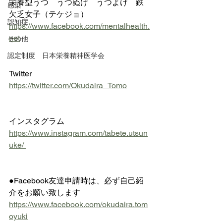
栄養型うつ　うつぬけ　うつよけ　鉄
感染
欠乏女子（テケジョ）　
認知症
https://www.facebook.com/mentalhealth.
net
その他
認定制度 日本栄養精神医学会
Twitter 
https://twitter.com/Okudaira_Tomo
インスタグラム   
https://www.instagram.com/tabete.utsun
uke/ 
●Facebook友達申請時は、必ず自己紹
介をお願い致します
https://www.facebook.com/okudaira.tom
oyuki