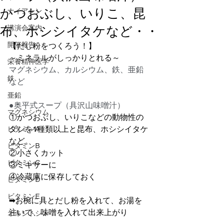
かつおぶし、いりこ、昆
ナイアシン
布、ホシシイタケなど・・
講演会案内
開催報告
【だし粉をつくろう！】
～ミネラルがしっかりとれる～
栄養精神医学
マグネシウム、カルシウム、鉄、亜鉛
鉄
など
亜鉛
●奥平式スープ（具沢山味噌汁）
マグネシウム
①かつおぶし、いりこなどの動物性の
ダシを1種類以上と昆布、ホシシイタケ
ビタミンA
など。
ビタミンB
②小さくカット
ビタミンC
③ミキサーに
④冷蔵庫に保存しておく
ビタミンD
ビタミンE
➡お椀に具とだし粉を入れて、お湯を
注いで、味噌を入れて出来上がり
オキシトシン