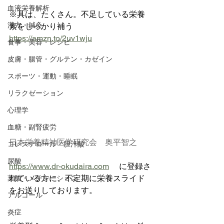
血液栄養解析
※具は、たくさん。不足している栄養
漢方・鍼灸
素をしっかり補う
https://amzn.to/2uv1wju
食事・美容・レシピ
皮膚・腸管・グルテン・カゼイン
スポーツ・運動・睡眠
リラクゼーション
心理学
血糖・副腎疲労
日本栄養精神医学研究会　奥平智之
コレステロール・胆汁酸
尿酸
https://www.dr-okudaira.com
 　に登録さ
れている方に、不定期に栄養スライド
葉酸・メチレーション
をお送りしております。
アルコール
炎症