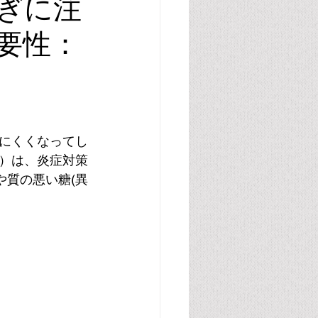
ぎに注
要性：
腸管・グルテン・カゼイン
胆汁酸
尿酸
にくくなってし
）は、炎症対策
や質の悪い糖(異