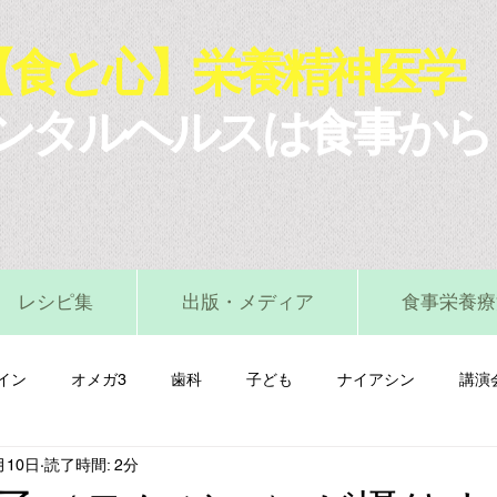
【食と心】栄養精神医学
ンタルヘルスは食事から
レシピ集
出版・メディア
食事栄養療
イン
オメガ3
歯科
子ども
ナイアシン
講演
月10日
読了時間: 2分
マグネシウム
ビタミンA
ビタミンB
ビタミンC