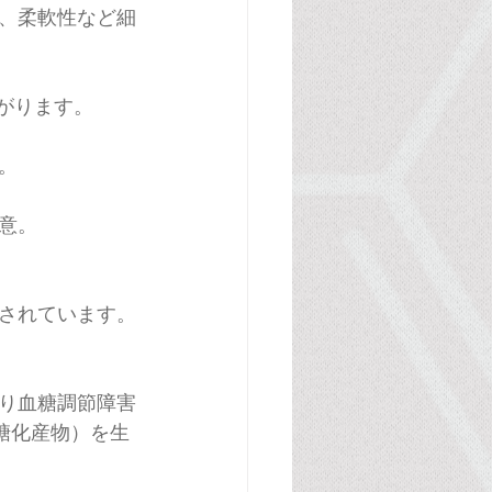
、柔軟性など細
がります。
。
意。
されています。
り血糖調節障害
糖化産物）を生