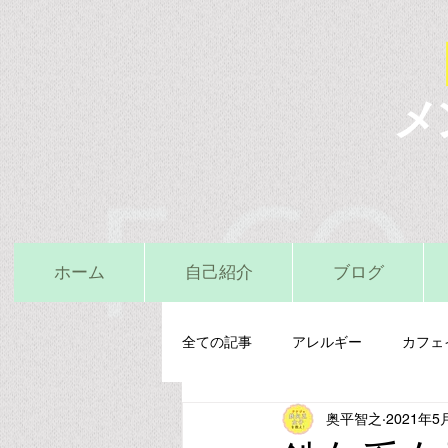
メ
ホーム
自己紹介
ブログ
全ての記事
アレルギー
カフェ
奥平智之
2021年5
栄養精神医学
鉄
亜鉛