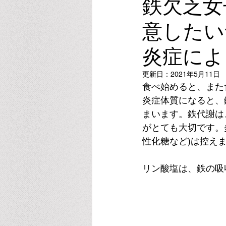
鉄欠乏女
意したい
ビタミンE
オキシトシン
炎症によ
スポーツ・運動・睡眠
リラク
更新日：
2021年5月11日
食べ始めると、また
炎症体質になると、
葉酸・メチレーション
アルコ
まいます。鉄代謝は
がとても大切です。
性化糖など)は控え
リン酸塩は、鉄の吸