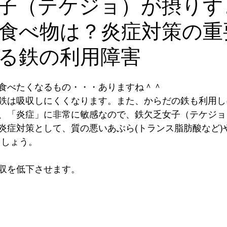
子（テケジョ）が摂りす
食べ物は？炎症対策の重
血液栄養解析
漢方・鍼灸
食事・美容・レシピ
皮膚・
る鉄の利用障害
ゼーション
心理学
血糖・副腎疲労
コレステロール・
食べたくなるもの・・・ありますね＾＾
鉄は吸収しにくくなります。また、からだの鉄も利用し
ール
、「炎症」に非常に敏感なので、鉄欠乏女子（テケジョ
炎症対策として、質の悪いあぶら(トランス脂肪酸など)
ましょう。
収を低下させます。