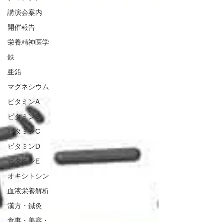
講演会案内
開催報告
栄養精神医学
鉄
亜鉛
マグネシウム
ビタミンA
ビタミンB
ビタミンC
ビタミンD
ビタミンE
オキシトシン
血液栄養解析
漢方・鍼灸
食事・美容・