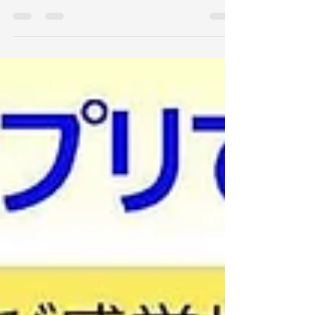
ド（ＮＡＤ、ＮＡＤＰ）の形で存在します。
これは、食品を調理したり加工する際に分解
されて、 動物性食品（鶏むね肉、かつおな
ど）では「ニコチン酸アミド（ナイアシンア
ミド）」、 植物性食品（玄米、落花生