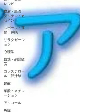
レシピ
皮膚・腸管・
グルテン・カ
ゼイン
スポーツ・運
動・睡眠
リラクゼーシ
ョン
心理学
血糖・副腎疲
労
コレステロー
ル・胆汁酸
尿酸
葉酸・メチレ
ーション
アルコール
炎症