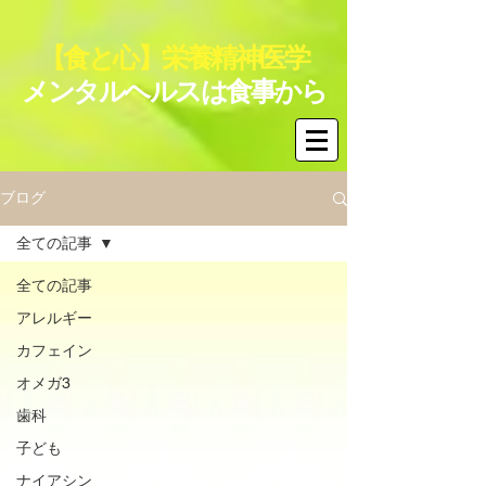
【食と心】栄養精神医学
メンタルヘルスは食事から
ブログ
全ての記事
全ての記事
アレルギー
カフェイン
オメガ3
歯科
子ども
ナイアシン