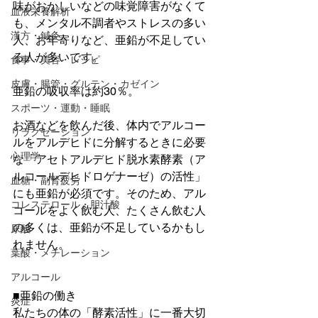
味がおかしいなどの味覚障害がなくて
血液栄養解析
も、メンタル不調者やストレスの多い
漢方・鍼灸
人、お年寄りなど、亜鉛が不足してい
る人が多いです。
食事・美容・レシピ
皮膚・腸管・グルテン・カゼイン
亜鉛の吸収率は約30％。
スポーツ・運動・睡眠
お酒などを飲んだ後、体内でアルコー
リラクゼーション
ルをアルデヒドに分解するときに必要
心理学
な「アセトアルデヒド脱水素酵素（ア
ルコールデヒドロゲナーゼ）の活性」
血糖・副腎疲労
にも亜鉛が必須です。そのため、アル
コレステロール・胆汁酸
コールをよく飲む人、たくさん飲む人
の多くは、亜鉛が不足しているかもし
尿酸
れません。
葉酸・メチレーション
アルコール
■亜鉛の働き
炎症
私たちの体の「酵素活性」に一番大切