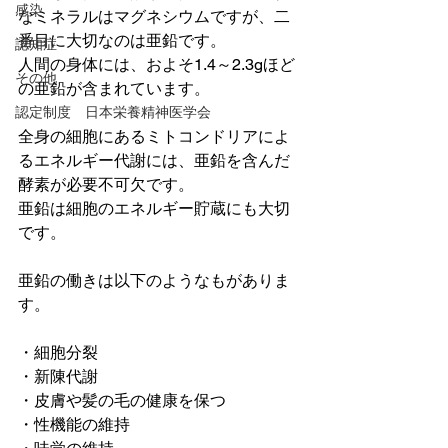
感染
なミネラルはマグネシウムですが、二
番目に大切なのは亜鉛です。
認知症
人間の身体には、およそ1.4～2.3gほど
その他
の亜鉛が含まれています。
認定制度 日本栄養精神医学会
全身の細胞にあるミトコンドリアによ
るエネルギー代謝には、亜鉛を含んだ
酵素が必要不可欠です。
亜鉛は細胞のエネルギー貯蔵にも大切
です。
亜鉛の働きは以下のようなもがありま
す。
・細胞分裂
・新陳代謝
・皮膚や髪の毛の健康を保つ
・性機能の維持