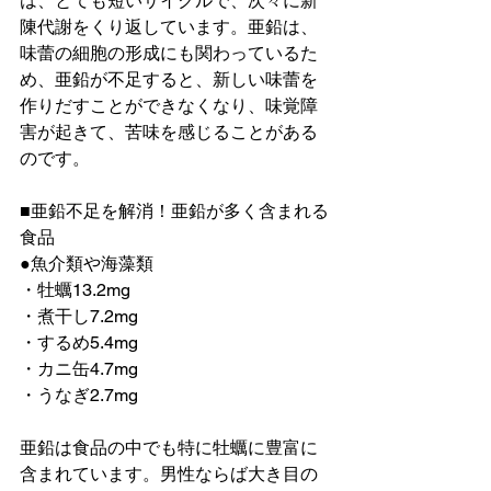
は、とても短いサイクルで、次々に新
陳代謝をくり返しています。亜鉛は、
味蕾の細胞の形成にも関わっているた
め、亜鉛が不足すると、新しい味蕾を
作りだすことができなくなり、味覚障
害が起きて、苦味を感じることがある
のです。
■亜鉛不足を解消！亜鉛が多く含まれる
食品
●魚介類や海藻類
・牡蠣13.2mg
・煮干し7.2mg
・するめ5.4mg
・カニ缶4.7mg
・うなぎ2.7mg
亜鉛は食品の中でも特に牡蠣に豊富に
含まれています。男性ならば大き目の