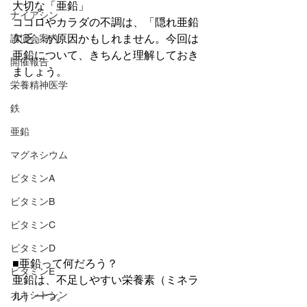
大切な「亜鉛」
ナイアシン
ココロやカラダの不調は、「隠れ亜鉛
欠乏」が原因かもしれません。今回は
講演会案内
亜鉛について、きちんと理解しておき
開催報告
ましょう。
栄養精神医学
鉄
亜鉛
マグネシウム
ビタミンA
ビタミンB
ビタミンC
ビタミンD
■亜鉛って何だろう？
ビタミンE
亜鉛は、不足しやすい栄養素（ミネラ
オキシトシン
ル）一つ。