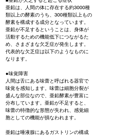
■亜鉛が欠乏すると起こる症状
亜鉛は、人間の体に存在する約3000種
類以上の酵素のうち、300種類以上もの
酵素を構成する成分となっています。
亜鉛が不足するということは、身体が
活動するための機能低下につながるた
め、さまざまな欠乏症が発生します。
代表的な欠乏症は以下のようなものに
なります。
●味覚障害
人間は舌にある味蕾と呼ばれる器官で
味覚を感知します。味蕾は細胞分裂が
盛んな部位なので、亜鉛酵素が豊富に
分布しています。亜鉛が不足すると、
味蕾の特徴的な形態が失われ、感覚細
胞としての機能が損なわれます。
亜鉛は唾液腺にあるガストリンの構成