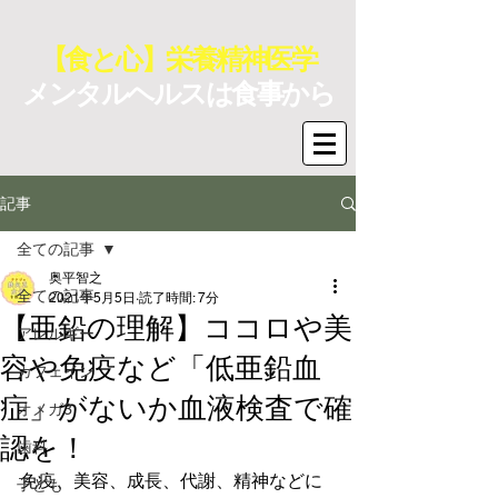
【食と心】栄養精神医学
メンタルヘルスは食事から
記事
全ての記事
奥平智之
全ての記事
2021年5月5日
読了時間: 7分
【亜鉛の理解】ココロや美
アレルギー
容や免疫など「低亜鉛血
カフェイン
症」がないか血液検査で確
オメガ3
認を！
歯科
免疫、美容、成長、代謝、精神などに
子ども