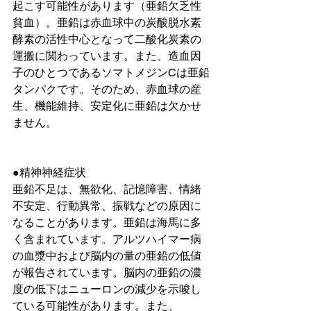
起こす可能性があります（亜鉛欠乏性
貧血）。亜鉛は赤血球中の炭酸脱水素
酵素の活性中心となって二酸化炭素の
運搬に関わっています。また、造血因
子のひとつであるソマトメジンCは亜鉛
タンパクです。そのため、赤血球の産
生、機能維持、安定化に亜鉛は欠かせ
ません。
●精神神経症状
亜鉛不足は、無欲化、記憶障害、情緒
不安定、行動異常、振戦などの原因に
なることがあります。亜鉛は海馬に多
く含まれています。アルツハイマー病
の血漿中および脳内の量の亜鉛の低値
が報告されています。脳内の亜鉛の濃
度の低下はニューロンの減少を示唆し
ている可能性があります。また、