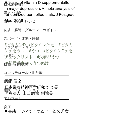
Efficacy of vitamin D supplementation 
血液栄養解析
in major depression: A meta-analysis of 
漢方・鍼灸
randomized controlled trials. J Postgrad 
Med. 2019
食事・美容・レシピ
皮膚・腸管・グルテン・カゼイン
スポーツ・運動・睡眠
#ビタミンD
#ビタミン欠乏
#ビタミ
リラクゼーション
ン欠乏うつ
#うつ
#ビタミンD欠乏
心理学
チェックリスト
#栄養型うつ
＃最新版食べてうつぬけ
血糖・副腎疲労
コレステロール・胆汁酸
————————————————
奥平 智之
尿酸
日本栄養精神医学研究会 会長
葉酸・メチレーション
医療法人  山口病院  副院長
アルコール
————————————————
炎症
■ 書籍：食べてうつぬけ　鉄欠乏女