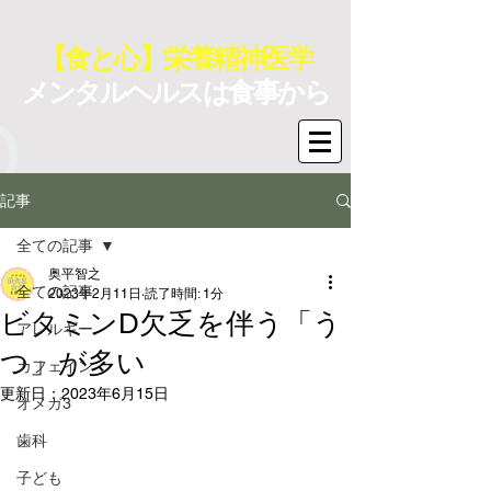
【食と心】栄養精神医学
メンタルヘルスは食事から
記事
全ての記事
奥平智之
全ての記事
2023年2月11日
読了時間: 1分
ビタミンD欠乏を伴う「う
アレルギー
つ」が多い
カフェイン
更新日：
2023年6月15日
オメガ3
歯科
子ども