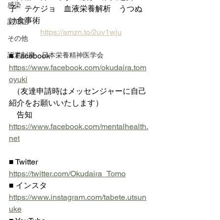
感染
子　テケジョ　血液栄養解析　うつぬ
け食事術
認知症
https://amzn.to/2uv1wju
その他
認定制度 日本栄養精神医学会
■ Facebook 
https://www.facebook.com/okudaira.tom
oyuki
  （友達申請時はメッセンジャーに自己
紹介をお願いいたします）
    告知 
https://www.facebook.com/mentalhealth.
net
■ Twitter  
https://twitter.com/Okudaira_Tomo
■ インスタ 
https://www.instagram.com/tabete.utsun
uke