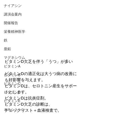
ナイアシン
講演会案内
開催報告
栄養精神医学
鉄
亜鉛
マグネシウム
ビタミンD欠乏を伴う「うつ」が多い
ビタミンA
ビタミンDの適正化は大うつ病の改善に
ビタミンB
も好影響を与えます。
ビタミンC
ビタミンDは、セロトニン産生をサポー
トとします。
ビタミンD
ビタミンDは抗炎症剤。
ビタミンE
ビタミンD欠乏の診断は、
オキシトシン
チェックリスト＋血液検査で。