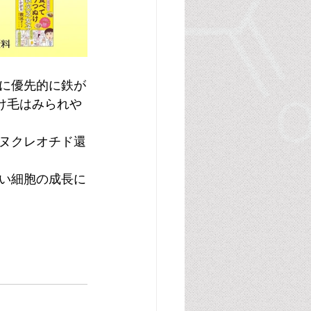
に優先的に鉄が
け毛はみられや
ヌクレオチド還
い細胞の成長に