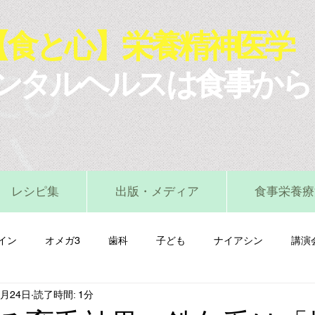
【食と心】栄養精神医学
ンタルヘルスは食事から
レシピ集
出版・メディア
食事栄養療
イン
オメガ3
歯科
子ども
ナイアシン
講演
2月24日
読了時間: 1分
マグネシウム
ビタミンA
ビタミンB
ビタミンC