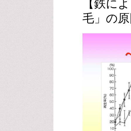
【鉄によ
毛」の原
ビタミンE
オキシトシン
スポーツ・運動・睡眠
リラク
葉酸・メチレーション
アルコ