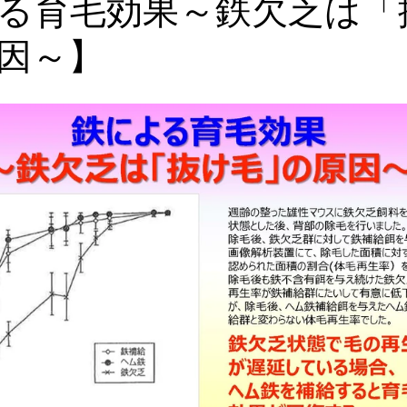
る育毛効果～鉄欠乏は「
因～】
血液栄養解析
漢方・鍼灸
食事・美容・レシピ
皮膚・
ゼーション
心理学
血糖・副腎疲労
コレステロール・
ール