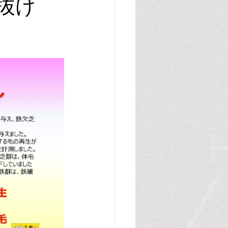
抜け
腸管・グルテン・カゼイン
胆汁酸
尿酸