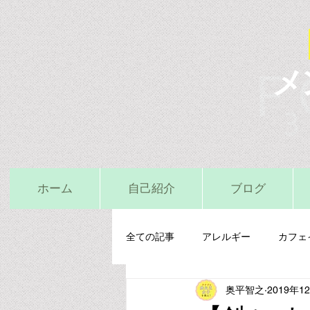
メ
ホーム
自己紹介
ブログ
全ての記事
アレルギー
カフェ
奥平智之
2019年1
栄養精神医学
鉄
亜鉛