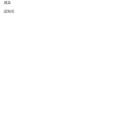
感染
認知症
その他
認定制度 日本栄養精神医学会
コメント