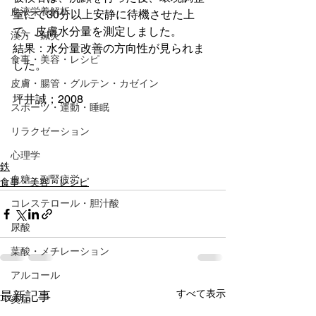
血液栄養解析
室にて30分以上安静に待機させた上
で、皮膚水分量を測定しました。
漢方・鍼灸
結果：水分量改善の方向性が見られま
食事・美容・レシピ
した。
皮膚・腸管・グルテン・カゼイン
坪井誠；2008 
スポーツ・運動・睡眠
リラクゼーション
心理学
鉄
血糖・副腎疲労
食事・美容・レシピ
コレステロール・胆汁酸
尿酸
葉酸・メチレーション
アルコール
すべて表示
最新記事
炎症