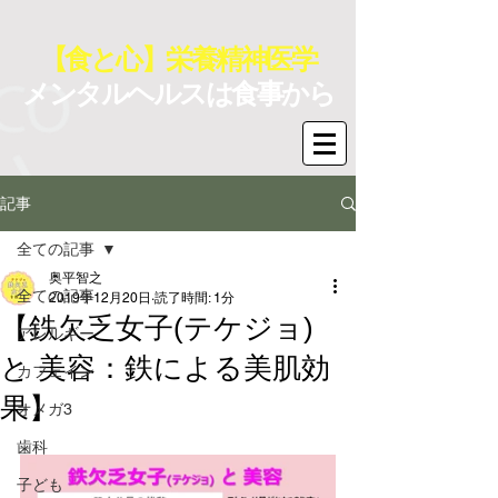
【食と心】栄養精神医学
メンタルヘルスは食事から
記事
全ての記事
奥平智之
全ての記事
2019年12月20日
読了時間: 1分
【鉄欠乏女子(テケジョ)
アレルギー
と 美容：鉄による美肌効
カフェイン
果】
オメガ3
歯科
子ども