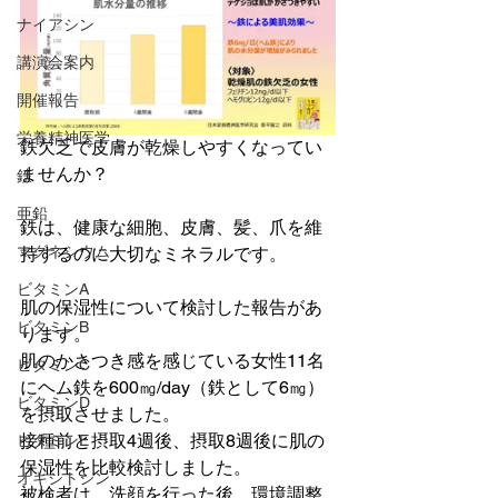
ナイアシン
講演会案内
開催報告
栄養精神医学
鉄欠乏で皮膚が乾燥しやすくなってい
ませんか？
鉄
亜鉛
鉄は、健康な細胞、皮膚、髪、爪を維
マグネシウム
持するのに大切なミネラルです。
ビタミンA
肌の保湿性について検討した報告があ
ビタミンB
ります。
肌のかさつき感を感じている女性11名
ビタミンC
にヘム鉄を600㎎/day（鉄として6㎎）
ビタミンD
を摂取させました。
接種前と摂取4週後、摂取8週後に肌の
ビタミンE
保湿性を比較検討しました。
オキシトシン
被検者は、洗顔を行った後、環境調整