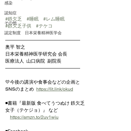
感染
認知症
#鉄欠乏
#睡眠
#レム睡眠
その他
#鉄欠乏子供
#テケコ
認定制度 日本栄養精神医学会
————————————————
奥平 智之
日本栄養精神医学研究会 会長
医療法人  山口病院  副院長
————————————————
💛今後の講演や食事会などの企画と
SNSのまとめ  
https://lit.link/okud
◾️書籍『最新版 食べてうつぬけ 鉄欠乏
女子（テケジョ）』 など
https://amzn.to/2uv1wju