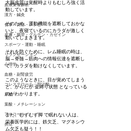
大脳皮質は覚醒時よりもむしろ強く活
血液栄養解析
動しています。
漢方・鍼灸
そのため、運動機能を遮断しておかな
食事・美容・レシピ
いと、夜寝ているのにカラダが激しく
皮膚・腸管・グルテン・カゼイン
動いてしまきます。
スポーツ・運動・睡眠
それを防ぐために、レム睡眠の時は、
リラクゼーション
脳→脊髄→筋肉への情報伝達を遮断し
心理学
て、カラダを動けなくしています。
血糖・副腎疲労
このようなときに、目が覚めてしまう
コレステロール・胆汁酸
と、からだが 金縛り状態 となっている
のがわかります。
尿酸
葉酸・メチレーション
アルコール
また、むずむず脚 で眠れない人は、
栄養医学的には、鉄欠乏、マグネシウ
炎症
ム欠乏も疑う！！