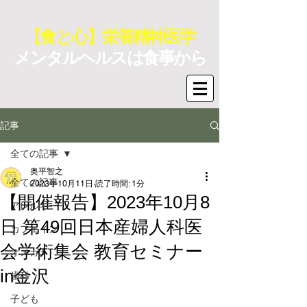
【食と心】栄養精神医学
メンタルヘルスは食事から
記事
全ての記事
奥平智之
全ての記事
2023年10月11日
読了時間: 1分
【開催報告】2023年10月8
アレルギー
日 第49回日本産婦人科医
カフェイン
会学術集会 教育セミナー
オメガ3
in金沢
歯科
子ども