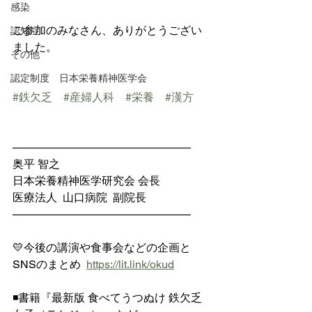
感染
ご参加のみなさん、ありがとうござい
認知症
ました。
その他
認定制度 日本栄養精神医学会
#鉄欠乏
#産婦人科
#栄養
#漢方
————————————————
奥平 智之
日本栄養精神医学研究会 会長
医療法人  山口病院  副院長
————————————————
💛今後の講演や食事会などの企画と
SNSのまとめ  
https://lit.link/okud
◾️書籍『最新版 食べてうつぬけ 鉄欠乏