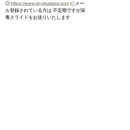
◎ 
https://www.dr-okudaira.com
 にメー
ル登録されている方は 不定期ですが栄
養スライドをお送りいたします
鉄欠乏
鉄
鉄
栄養精神医学
食事・美容・レシピ
すべて表示
最新記事