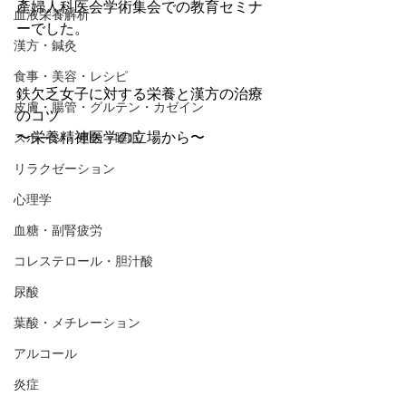
產婦人科医会学術集会での教育セミナ
血液栄養解析
ーでした。
漢方・鍼灸
食事・美容・レシピ
鉄欠乏女子に対する栄養と漢方の治療
皮膚・腸管・グルテン・カゼイン
のコツ
〜栄養精神医学の立場から〜
スポーツ・運動・睡眠
リラクゼーション
心理学
血糖・副腎疲労
コレステロール・胆汁酸
尿酸
葉酸・メチレーション
アルコール
炎症