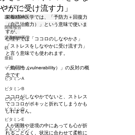
やかに受け流す力」
ナイアシン
栄養精神医学では、「予防力＋回復力
講演会案内
（自己治癒力）」という意味で使いま
開催報告
すが、
栄養精神医学
心理学では
「ココロのしなやかさ」
「ストレスをしなやかに受け流す力」
鉄
と言う意味でも使われます。
亜鉛
「脆弱性（vulnerability）」の反対の概
マグネシウム
念です
ビタミンA
ビタミンB
ココロがしなやかでないと、ストレス
ビタミンC
でココロがポキッと折れてしまうかも
ビタミンD
しれません。
ビタミンE
人が困難や逆境の中にあっても心が折
オキシトシン
れることなく、状況に合わせて柔軟に