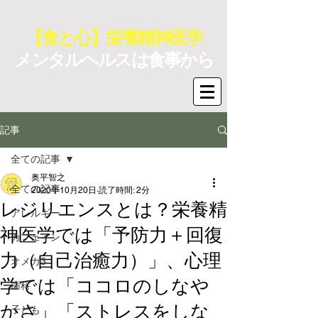
【食と心】栄養精神医学
メンタルヘルスは食事から
記事
全ての記事
奥平智之
全ての記事
2020年10月20日
読了時間: 2分
レジリエンスとは？栄養精
アレルギー
神医学では「予防力＋回復
カフェイン
力（自己治癒力）」、心理
オメガ3
学では「ココロのしなや
歯科
かさ」「ストレスをしな
子ども