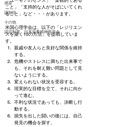
「ユーモアのセンス」「楽観的である
感染
こと」「支持的な人がそばにいてくれ
認知症
ること」など・・・があります。
その他
米国心理学会は、以下の「レジリエン
認定制度 日本栄養精神医学会
スを築く10の方法」を提唱していま
す。
親戚や友人らと良好な関係を維持
する。
危機やストレスに満ちた出来事で
も、それを耐え難い問題として見
ないようにする。
変えられない状況を受容する。
現実的な目標を立て、それに向か
って進む。
不利な状況であっても、決断し行
動する。
損失を出した闘いの後には、自己
発見の機会を探す。