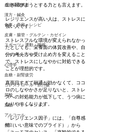
生き延びようとする力とも言えます。
血液栄養解析
漢方・鍼灸
レジリエンスが高い人は、ストレスに
食事・美容・レシピ
強い人です。
皮膚・腸管・グルテン・カゼイン
ストレスフルな環境が変えられなかっ
スポーツ・運動・睡眠
たとしても、栄養面の体質改善や、自
分の考え方や受け止め方を変えること
リラクゼーション
で、ストレスにしなやかに対処できる
心理学
ことが理想的です。
血糖・副腎疲労
真面目すぎて融通が効かなくて、ココ
コレステロール・胆汁酸
ロのしなやかさが足りないと、ストレ
尿酸
スへの対処能力が低下して、うつ病に
なりやすくなります。
葉酸・メチレーション
アルコール
「レジリエンス因子」には、「自尊感
情（いい意味でのプライド）」から
炎症