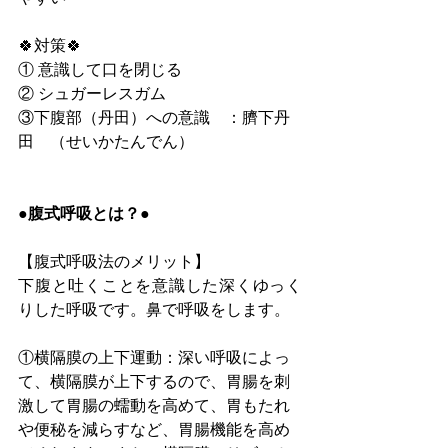
🍀対策🍀 
① 意識して口を閉じる 
② シュガーレスガム 
③下腹部（丹田）への意識　：臍下丹
田　（せいかたんでん） 　 
●腹式呼吸とは？●
【腹式呼吸法のメリット】
下腹と吐くことを意識した深くゆっく
りした呼吸です。鼻で呼吸をします。
①横隔膜の上下運動：深い呼吸によっ
て、横隔膜が上下するので、胃腸を刺
激して胃腸の蠕動を高めて、胃もたれ
や便秘を減らすなど、胃腸機能を高め