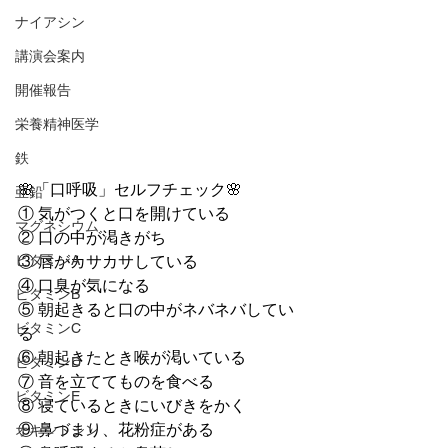
ナイアシン
講演会案内
開催報告
栄養精神医学
鉄
🌸「口呼吸」セルフチェック🌸
亜鉛
① 気がつくと口を開けている 
マグネシウム
② 口の中が渇きがち
③ 唇がカサカサしている 
ビタミンA
④ 口臭が気になる 
ビタミンB
⑤ 朝起きると口の中がネバネバしてい
ビタミンC
る 
⑥ 朝起きたとき喉が渇いている 
ビタミンD
⑦ 音を立ててものを食べる 
ビタミンE
⑧ 寝ているときにいびきをかく 
⑨ 鼻づまり、花粉症がある 
オキシトシン