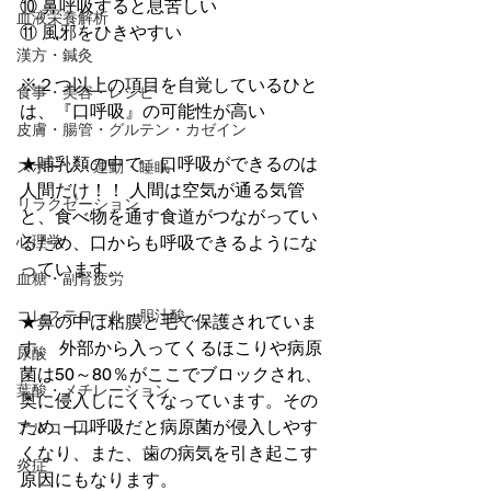
⑩ 鼻呼吸すると息苦しい 
血液栄養解析
⑪ 風邪をひきやすい  
漢方・鍼灸
※２つ以上の項目を自覚しているひと
食事・美容・レシピ
は、『口呼吸』の可能性が高い  
皮膚・腸管・グルテン・カゼイン
★哺乳類の中で、口呼吸ができるのは
スポーツ・運動・睡眠
人間だけ！！ 人間は空気が通る気管
リラクゼーション
と、食べ物を通す食道がつながってい
るため、口からも呼吸できるようにな
心理学
っています。  
血糖・副腎疲労
コレステロール・胆汁酸
★鼻の中は粘膜と毛で保護されていま
す。 外部から入ってくるほこりや病原
尿酸
菌は50～80％がここでブロックされ、
葉酸・メチレーション
奥に侵入しにくくなっています。その
ため、口呼吸だと病原菌が侵入しやす
アルコール
くなり、また、歯の病気を引き起こす
炎症
原因にもなります。  