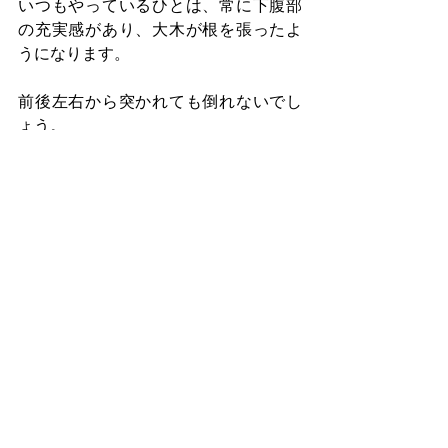
いつもやっているひとは、常に下腹部
の充実感があり、大木が根を張ったよ
うになります。
前後左右から突かれても倒れないでし
ょう。
食事栄養療法倶楽部　奥平智之　作成
https://www.dr-okudaira.com
 　に登録さ
れている方に、不定期に栄養スライド
をお送りしております。
栄養型うつ　うつぬけ　うつよけ　鉄
欠乏女子（テケジョ）　
https://amzn.to/2uv1wju
https://www.facebook.com/mentalhealth.
net