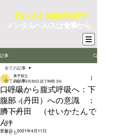
【食と心】栄養精神医学
メンタルヘルスは食事から
記事
全ての記事
奥平智之
全ての記事
2021年3月30日
読了時間: 3分
口呼吸から腹式呼吸へ：下
アレルギー
腹部（丹田）への意識 ：
カフェイン
臍下丹田 （せいかたんで
オメガ3
ん）
歯科
更新日：
2021年4月11日
子ども