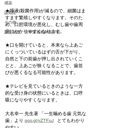
感染
★唾液(殺菌作用)が減るので、細菌はま
認知症
すます繁殖しやすくなります。そのた
その他
め、口腔環境が悪化し、むし歯や歯周
病にかかりやすくなります。  
認定制度 日本栄養精神医学会
★口を開けていると、本来なら上あご
にくっついているはずの舌が下がり、
自然と下の前歯が押し出されていくこ
とと、上あごが狭くなることで、歯並
びが悪くるなる可能性があります。  
★テレビを見ているときのような一方
的な受け身の状態にいるときは、口呼
吸になりやすくなります。  
大名幸一 先生著 「一生噛める歯 元気な
歯」より 
goo.gl/yZTFuJ
   とてもわかり
やすい  