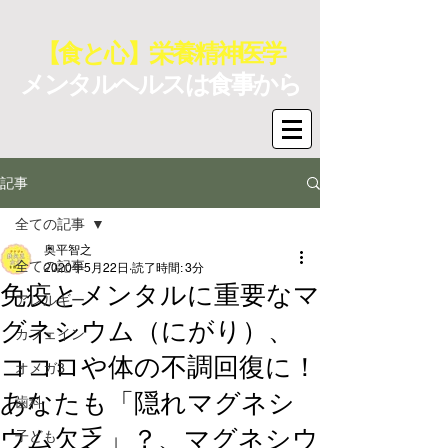
【食と心】栄養精神医学
メンタルヘルスは食事から
記事
全ての記事
奥平智之
全ての記事
2020年5月22日
読了時間: 3分
免疫とメンタルに重要なマ
アレルギー
グネシウム（にがり）、
カフェイン
ココロや体の不調回復に！
オメガ3
あなたも「隠れマグネシ
歯科
ウム欠乏」？、マグネシウ
子ども