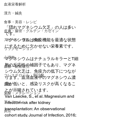
血液栄養解析
漢方・鍼灸
食事・美容・レシピ
「隠れマグネシウム欠乏」の人は多い
皮膚・腸管・グルテン・カゼイン
です。
マグネシウムは免疫機能を最適な状態
スポーツ・運動・睡眠
にするために欠かせない栄養素です。
リラクゼーション
心理学
マグネシウムはナチュラルキラーとT細
胞の反応性の補因子でもあり、マグネ
血糖・副腎疲労
シウム欠乏は、免疫力の低下につなが
コレステロール・胆汁酸
ります。血清血液中のマグネシウム濃
度が低いと、感染リスクが高くなるこ
尿酸
とが示唆されています。
葉酸・メチレーション
Van Laecke, S., et al. Magnesium and 
アルコール
infection risk after kidney 
transplantation: An observational 
炎症
cohort study. Journal of Infection, 2016; 