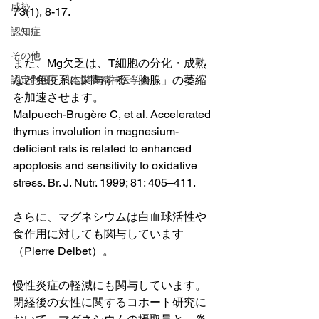
感染
73(1), 8-17.
認知症
その他
また、Mg欠乏は、T細胞の分化・成熟
など免疫系に関与する「胸腺」の萎縮
認定制度 日本栄養精神医学会
を加速させます。
Malpuech-Brugère C, et al. Accelerated 
thymus involution in magnesium-
deficient rats is related to enhanced 
apoptosis and sensitivity to oxidative 
stress. Br. J. Nutr. 1999; 81: 405–411.
さらに、マグネシウムは白血球活性や
食作用に対しても関与しています
（Pierre Delbet）。
慢性炎症の軽減にも関与しています。
閉経後の女性に関するコホート研究に