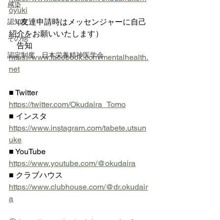
感染
oyuki
  （友達申請時はメッセンジャーに自己
認知症
紹介をお願いいたします）
その他
    告知 
認定制度 日本栄養精神医学会
https://www.facebook.com/mentalhealth.
net
■ Twitter  
https://twitter.com/Okudaira_Tomo
■ インスタ 
https://www.instagram.com/tabete.utsun
uke
■ YouTube 
https://www.youtube.com/@okudaira
■ クラブハウス 
https://www.clubhouse.com/@dr.okudair
a