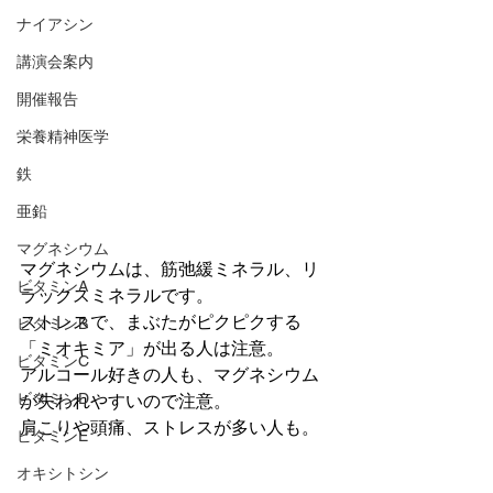
ナイアシン
講演会案内
開催報告
栄養精神医学
鉄
亜鉛
マグネシウム
マグネシウムは、筋弛緩ミネラル、リ
ビタミンA
ラックスミネラルです。
ストレスで、まぶたがピクピクする
ビタミンB
「ミオキミア」が出る人は注意。
ビタミンC
アルコール好きの人も、マグネシウム
ビタミンD
が失われやすいので注意。
肩こりや頭痛、ストレスが多い人も。
ビタミンE
オキシトシン