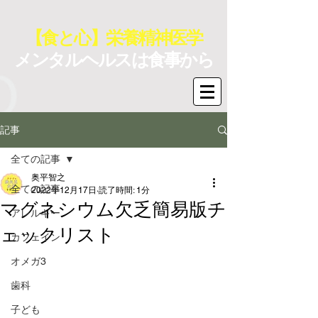
【食と心】栄養精神医学
メンタルヘルスは食事から
記事
全ての記事
奥平智之
全ての記事
2022年12月17日
読了時間: 1分
マグネシウム欠乏簡易版チ
アレルギー
ェックリスト
カフェイン
オメガ3
歯科
子ども