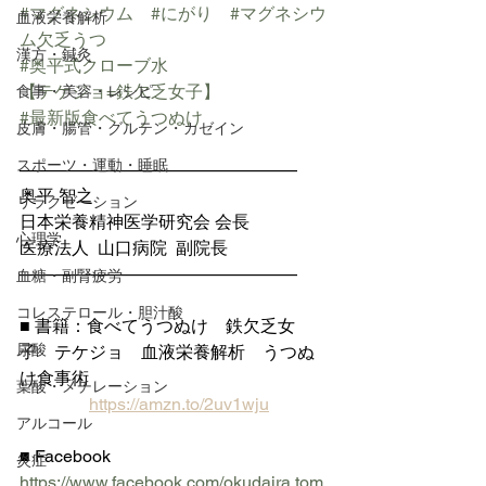
#マグネシウム
#にがり
#マグネシウ
血液栄養解析
ム欠乏うつ
漢方・鍼灸
#奥平式クローブ水
【テケジョ=鉄欠乏女子】
食事・美容・レシピ
#最新版食べてうつぬけ
皮膚・腸管・グルテン・カゼイン
スポーツ・運動・睡眠
————————————————
奥平 智之
リラクゼーション
日本栄養精神医学研究会 会長
心理学
医療法人  山口病院  副院長
————————————————
血糖・副腎疲労
コレステロール・胆汁酸
■ 書籍：食べてうつぬけ　鉄欠乏女
尿酸
子　テケジョ　血液栄養解析　うつぬ
け食事術
葉酸・メチレーション
https://amzn.to/2uv1wju
アルコール
■ Facebook 
炎症
https://www.facebook.com/okudaira.tom