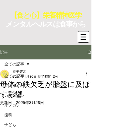
【食と心】栄養精神医学
メンタルヘルスは食事から
記事
全ての記事
奥平智之
全ての記事
2024年1月30日
読了時間: 2分
母体の鉄欠乏が胎盤に及ぼ
アレルギー
す影響
カフェイン
更新日：
2025年3月26日
オメガ3
歯科
子ども