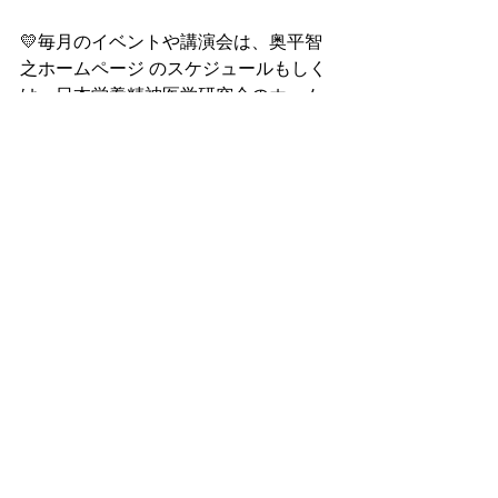
💛毎月のイベントや講演会は、奥平智
之ホームページ のスケジュールもしく
は、日本栄養精神医学研究会のホーム
ページ のスケジュールから
✳︎鉄欠乏女子（テケジョ）という言葉
は、奥平智之医師が命名し、2014年か
ら広まった。貧血の有無に関わらず鉄
欠乏の女性に対して使われる。著書
「食べてうつぬけ〜鉄欠乏女子（テケ
ジョ）を救え！」で広く周知された。
鉄欠乏
母体
胎盤
カタラーゼ
鉄
栄養精神医学