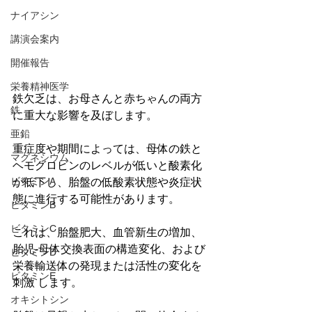
ナイアシン
講演会案内
開催報告
栄養精神医学
鉄欠乏は、お母さんと赤ちゃんの両方
鉄
に重大な影響を及ぼします。
亜鉛
重症度や期間によっては、母体の鉄と
マグネシウム
ヘモグロビンのレベルが低いと酸素化
が低下し、胎盤の低酸素状態や炎症状
ビタミンA
態に進行する可能性があります。
ビタミンB
ビタミンC
これは、胎盤肥大、血管新生の増加、
胎児-母体交換表面の構造変化、および
ビタミンD
栄養輸送体の発現または活性の変化を
ビタミンE
刺激 します。
オキシトシン