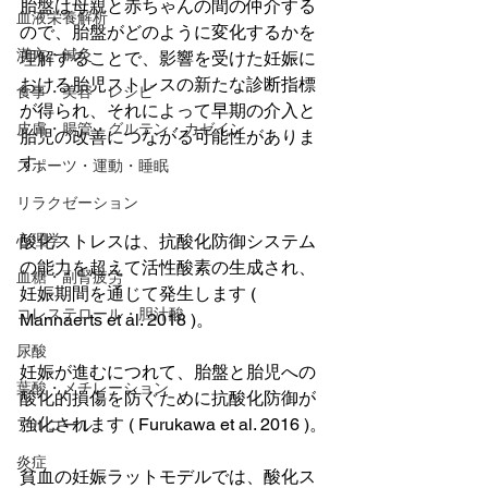
胎盤は母親と赤ちゃんの間の仲介する
血液栄養解析
ので、胎盤がどのように変化するかを
漢方・鍼灸
理解することで、影響を受けた妊娠に
おける胎児ストレスの新たな診断指標
食事・美容・レシピ
が得られ、それによって早期の介入と
皮膚・腸管・グルテン・カゼイン
胎児の改善につながる可能性がありま
す。
スポーツ・運動・睡眠
リラクゼーション
酸化ストレスは、抗酸化防御システム
心理学
の能力を超えて活性酸素の生成され、
血糖・副腎疲労
妊娠期間を通じて発生します ( 
コレステロール・胆汁酸
Mannaerts et al. 2018 )。
尿酸
妊娠が進むにつれて、胎盤と胎児への
葉酸・メチレーション
酸化的損傷を防ぐために抗酸化防御が
強化されます ( Furukawa et al. 2016 )。
アルコール
炎症
貧血の妊娠ラットモデルでは、酸化ス