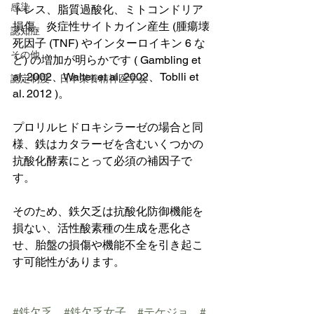
感染
トレス、脂質過酸化、ミトコンドリア
損傷、炎症性サイトカイン産生 (腫瘍壊
認知症
死因子 (TNF) やインターロイキン 6 な
その他
ど) の増加が明らかです ( Gambling et 
al. 2002、Walter et al. 2002、Toblli et 
認定制度 日本栄養精神医学会
al. 2012 )。
プロリルヒドロキシラーゼの場合と同
様、鉄はカタラーゼを含むいくつかの
抗酸化酵素にとって必須の補因子で
す。
そのため、鉄欠乏は抗酸化防御機能を
損ない、活性酸素種の生成を悪化さ
せ、胎盤の損傷や機能不全を引き起こ
す可能性があります。
#鉄欠乏
#鉄欠乏女子
#テケジョ
#