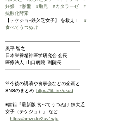
妊娠
#胎盤
#胎児
#カタラーゼ
#
抗酸化酵素
【テケジョ=鉄欠乏女子】 を救え！　
#
食べてうつぬけ
————————————————
奥平 智之
日本栄養精神医学研究会 会長
医療法人  山口病院  副院長
————————————————
💛今後の講演や食事会などの企画と
SNSのまとめ  
https://lit.link/okud
◾️書籍『最新版 食べてうつぬけ 鉄欠乏
女子（テケジョ）』 など
https://amzn.to/2uv1wju