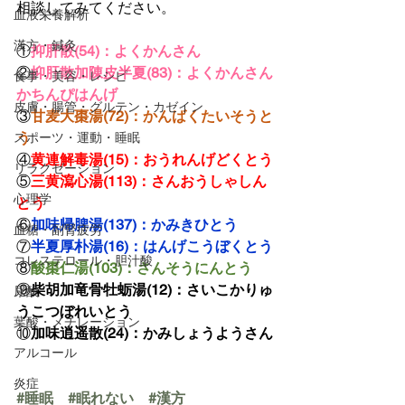
相談してみてください。
血液栄養解析
漢方・鍼灸
①
抑肝散(54)：よくかんさん
②
抑肝散加陳皮半夏(83)：よくかんさん
食事・美容・レシピ
かちんぴはんげ
皮膚・腸管・グルテン・カゼイン
③
甘麦大棗湯(72)：かんばくたいそうと
う
スポーツ・運動・睡眠
④
黄連解毒湯(15)：おうれんげどくとう
リラクゼーション
⑤
三黄瀉心湯(113)：さんおうしゃしん
心理学
とう
⑥
加味帰脾湯(137)：かみきひとう
血糖・副腎疲労
⑦
半夏厚朴湯(16)：はんげこうぼくとう
コレステロール・胆汁酸
⑧
酸棗仁湯(103)：さんそうにんとう
⑨
柴胡加竜骨牡蛎湯(12)：さいこかりゅ
尿酸
うこつぼれいとう
葉酸・メチレーション
⑩
加味逍遥散(24)：かみしょうようさん
アルコール
炎症
#睡眠
#眠れない
#漢方