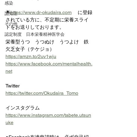
感染
🌟
https://www.dr-okudaira.com
 　に登録
認知症
されている方に、不定期に栄養スライ
その他
ドをお送りしております。
認定制度 日本栄養精神医学会
栄養型うつ　うつぬけ　うつよけ　鉄
欠乏女子（テケジョ）　
https://amzn.to/2uv1wju
https://www.facebook.com/mentalhealth.
net
Twitter 
https://twitter.com/Okudaira_Tomo
インスタグラム 
https://www.instagram.com/tabete.utsun
uke