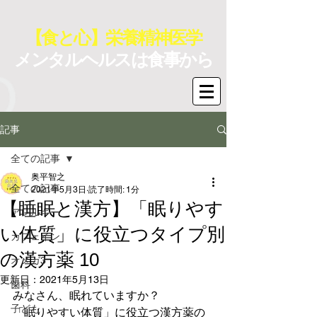
【食と心】栄養精神医学
メンタルヘルスは食事から
記事
全ての記事
奥平智之
全ての記事
2021年5月3日
読了時間: 1分
【睡眠と漢方】「眠りやす
アレルギー
い体質」に役立つタイプ別
カフェイン
の漢方薬 10
オメガ3
更新日：
2021年5月13日
歯科
みなさん、眠れていますか？　
子ども
「眠りやすい体質」に役立つ漢方薬の