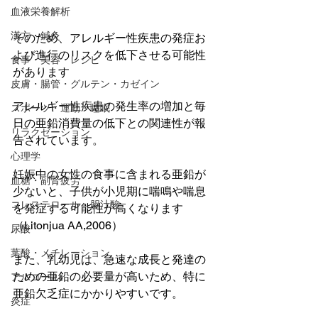
血液栄養解析
漢方・鍼灸
そのため、アレルギー性疾患の発症お
よび進行のリスクを低下させる可能性
食事・美容・レシピ
があります
皮膚・腸管・グルテン・カゼイン
アレルギー性疾患の発生率の増加と毎
スポーツ・運動・睡眠
日の亜鉛消費量の低下との関連性が報
リラクゼーション
告されています。
心理学
妊娠中の女性の食事に含まれる亜鉛が
血糖・副腎疲労
少ないと、子供が小児期に喘鳴や喘息
コレステロール・胆汁酸
を発症する可能性が高くなります
（Litonjua AA,2006）
尿酸
葉酸・メチレーション
また、乳幼児は、急速な成長と発達の
ための亜鉛の必要量が高いため、特に
アルコール
亜鉛欠乏症にかかりやすいです。
炎症