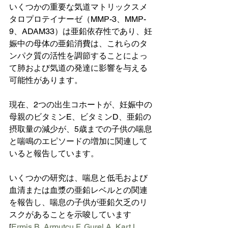
いくつかの重要な気道マトリックスメ
タロプロテイナーゼ（MMP-3、MMP-
9、ADAM33）は亜鉛依存性であり、妊
娠中の母体の亜鉛消費は、これらのタ
ンパク質の活性を調節することによっ
て肺および気道の発達に影響を与える
可能性があります。
現在、2つの出生コホートが、妊娠中の
母親のビタミンE、ビタミンD、亜鉛の
摂取量の減少が、5歳までの子供の喘息
と喘鳴のエピソードの増加に関連して
いると報告しています。
いくつかの研究は、喘息と低毛および
血清または血漿の亜鉛レベルとの関連
を報告し、喘息の子供が亜鉛欠乏のリ
スクがあることを示唆しています
[
Ermis
 B, 
Armutcu
 F, 
Gurel
 A, Kart L, 