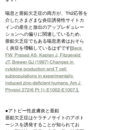
喘息と亜鉛欠乏症の両方が、Th2応答を
介したさまざまな炎症誘発性サイトカ
インの産生と放出のアップレギュレー
ションへの偏りに関連しているため、
亜鉛欠乏症でもある喘息患者はおそら
く炎症を増幅しているはずです[
Beck 
FW, Prasad AS, Kaplan J, Fitzgerald 
JT, Brewer GJ (1997) Changes in 
cytokine production and T cell 
subpopulations in experimentally 
induced zinc-deficient humans. Am J 
Physiol
 272(6 Pt 1): E1002-E1007.
]。
●アトピー性皮膚炎と亜鉛
亜鉛欠乏症はケラチノサイトのアポト
ーシスを誘発することが知られてお