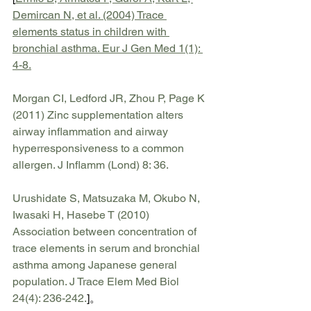
Demircan
 N, et al. (2004) Trace 
elements status in children with 
bronchial asthma. Eur J Gen Med 1(1): 
4-8.
Morgan CI, Ledford JR, Zhou P, Page K 
(2011) Zinc supplementation alters 
airway inflammation and airway 
hyperresponsiveness to a common 
allergen. J 
Inflamm
 (
Lond
) 8: 36.
Urushidate
 S, Matsuzaka M, Okubo N, 
Iwasaki H, 
Hasebe
 T (2010) 
Association between concentration of 
trace elements in serum and bronchial 
asthma among Japanese general 
population. J Trace Elem Med Biol 
24(4): 236-242.
]。