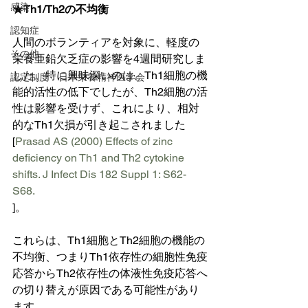
感染
★Th1/Th2の不均衡
認知症
人間のボランティアを対象に、軽度の
その他
栄養亜鉛欠乏症の影響を4週間研究しま
した。特に興味深いのは、Th1細胞の機
認定制度 日本栄養精神医学会
能的活性の低下でしたが、Th2細胞の活
性は影響を受けず、これにより、相対
的なTh1欠損が引き起こされました
[
Prasad AS (2000) Effects of zinc 
deficiency on Th1 and Th2 cytokine 
shifts. J Infect Dis 182 Suppl 1: S62-
S68.
]。
これらは、Th1細胞とTh2細胞の機能の
不均衡、つまりTh1依存性の細胞性免疫
応答からTh2依存性の体液性免疫応答へ
の切り替えが原因である可能性があり
ます。