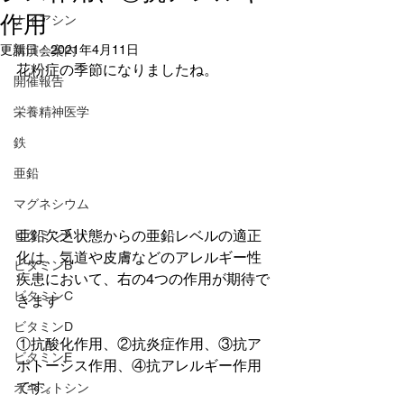
作用
ナイアシン
更新日：
2021年4月11日
講演会案内
花粉症の季節になりましたね。
開催報告
栄養精神医学
鉄
亜鉛
マグネシウム
亜鉛欠乏状態からの亜鉛レベルの適正
ビタミンA
化は、気道や皮膚などのアレルギー性
ビタミンB
疾患において、右の4つの作用が期待で
ビタミンC
きます
ビタミンD
①抗酸化作用、②抗炎症作用、③抗ア
ビタミンE
ポトーシス作用、④抗アレルギー作用
です。
オキシトシン