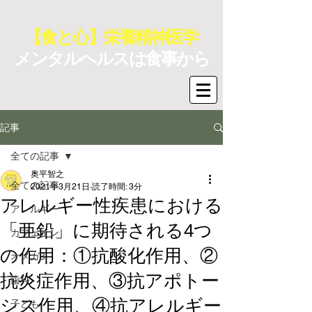
【食と心】栄養精神医学
メンタルヘルスは食事から
記事
全ての記事
奥平智之
全ての記事
2021年3月21日
読了時間: 3分
アレルギー性疾患における
アレルギー
「亜鉛」に期待される4つ
カフェイン
の作用：①抗酸化作用、②
オメガ3
抗炎症作用、③抗アポトー
歯科
シス作用、④抗アレルギー
子ども