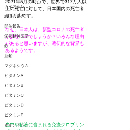
2021年5月の時点で、世界で317万人以
ナイアシン
上の死亡に対して、日本国内の死亡者
は1万人です。
講演会案内
開催報告
なぜ、日本人は、新型コロナの死亡者
栄養精神医学
が少ないのでしょうか？いろんな理由
があると思いますが、遺伝的な背景も
鉄
あるようです。
亜鉛
マグネシウム
ビタミンA
ビタミンB
ビタミンC
ビタミンD
ビタミンE
血中や粘液に含まれる免疫グロブリン
オキシトシン