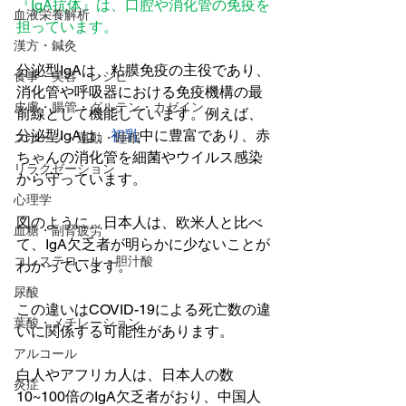
『IgA抗体』は、口腔や消化管の免疫を
血液栄養解析
担っています。
漢方・鍼灸
分泌型IgAは、粘膜免疫の主役であり、
食事・美容・レシピ
消化管や呼吸器における免疫機構の最
皮膚・腸管・グルテン・カゼイン
前線として機能しています。例えば、
分泌型IgAは、
初乳
中に豊富であり、赤
スポーツ・運動・睡眠
ちゃんの消化管を細菌やウイルス感染
リラクゼーション
から守っています。
心理学
図のように、日本人は、欧米人と比べ
血糖・副腎疲労
て、IgA欠乏者が明らかに少ないことが
コレステロール・胆汁酸
わかっています。
尿酸
この違いはCOVID-19による死亡数の違
葉酸・メチレーション
いに関係する可能性があります。
アルコール
白人やアフリカ人は、日本人の数
炎症
10~100倍のIgA欠乏者がおり、中国人