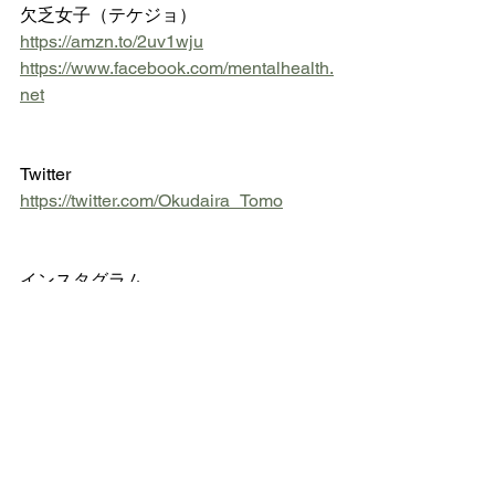
欠乏女子（テケジョ）　
https://amzn.to/2uv1wju
https://www.facebook.com/mentalhealth.
net
Twitter 
https://twitter.com/Okudaira_Tomo
インスタグラム 
https://www.instagram.com/tabete.utsun
uke
●Facebook友達申請時は、必ず自己紹
介をお願い致します
https://www.facebook.com/okudaira.tom
oyuki