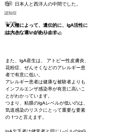
感染
は、日本人と西洋人の中間でした。
認知症
その他
★人種によって、遺伝的に、IgA活性に
は大きな違いがあります。
認定制度 日本栄養精神医学会
また、IgA産生は、 アトピー性皮膚炎、
花粉症、ぜんそくなどのアレルギー患
者で有意に低い。
アレルギー患者は健康な被験者よりも
インフルエンザ感染率が有意に高いこ
とがわかっています。
つまり、粘膜のIgAレベルが低いのは、
気道感染のリスクにとって重要な要素
の 1つと言えます。
IgA欠乏者は健常者と同じレベルのIgG