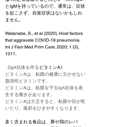
とIgMを持っているので、通常は、症状
を起こさず、自覚症状はないかもしれ
ません。
Watanabe, S., et al (2020). Host factors 
that aggravate COVID-19 pneumonia. 
Int J Fam Med Prim Care. 2020; 1 (3), 
1011.
《
IgA
抗体を作る
ビタミンA》
ビタミン
Aは、粘膜の健康に欠かせない
脂溶性
ビタミン
です。
ビタミン
Aは、粘膜を守る
IgA
抗体を産
生する働きがあります。
ビタミン
Aは欠乏すると、粘膜や目が乾
いたり、風邪をひきやすくなります。
多く含まれる食品は、豚や鶏のレバ