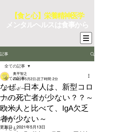
【食と心】栄養精神医学
メンタルヘルスは食事から
記事
全ての記事
奥平智之
全ての記事
2021年5月2日
読了時間: 2分
なぜ、日本人は、新型コロ
アレルギー
ナの死亡者が少ない？？～
カフェイン
欧米人と比べて、IgA欠乏
オメガ3
者が少ない～
歯科
更新日：
2021年5月13日
子ども