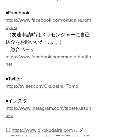
◾️Facebook  
https://www.facebook.com/okudaira.tom
oyuki
 （友達申請時はメッセンジャーに自己
紹介をお願いいたします）
　総合ページ 
https://www.facebook.com/mentalhealth.
net
◾️Twitter  
https://twitter.com/Okudaira_Tomo
◾️インスタ  
https://www.instagram.com/tabete.utsun
uke
◎ 
https://www.dr-okudaira.com
 にメー