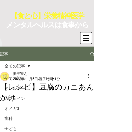
【食と心】栄養精神医学
メンタルヘルスは食事から
記事
全ての記事
奥平智之
全ての記事
2022年11月5日
読了時間: 1分
【レシピ】豆腐のカニあん
アレルギー
かけ
カフェイン
オメガ3
歯科
子ども