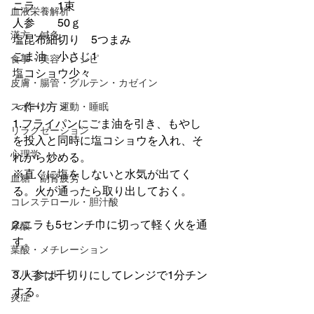
ニラ　　1束
血液栄養解析
人参　　50ｇ
漢方・鍼灸
塩昆布細切り　5つまみ
ごま油　小さじ1
食事・美容・レシピ
塩コショウ少々
皮膚・腸管・グルテン・カゼイン
＜作り方＞
スポーツ・運動・睡眠
1.フライパンにごま油を引き、もやし
リラクゼーション
を投入と同時に塩コショウを入れ、そ
心理学
れから炒める。
※直ぐに塩をしないと水気が出てく
血糖・副腎疲労
る。火が通ったら取り出しておく。
コレステロール・胆汁酸
2.ニラも5センチ巾に切って軽く火を通
尿酸
す。
葉酸・メチレーション
アルコール
3.人参は千切りにしてレンジで1分チン
する。
炎症