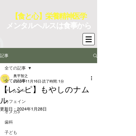
【食と心】栄養精神医学
メンタルヘルスは食事から
記事
全ての記事
奥平智之
全ての記事
2019年11月16日
読了時間: 1分
【レシピ】もやしのナム
アレルギー
ル
カフェイン
更新日：
2024年1月28日
オメガ3
歯科
子ども