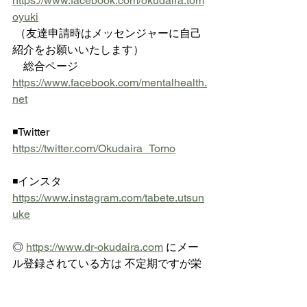
https://www.facebook.com/okudaira.tom
oyuki
 （友達申請時はメッセンジャーに自己
紹介をお願いいたします）
　総合ページ 
https://www.facebook.com/mentalhealth.
net
◾️Twitter  
https://twitter.com/Okudaira_Tomo
◾️インスタ  
https://www.instagram.com/tabete.utsun
uke
◎ 
https://www.dr-okudaira.com
 にメー
ル登録されている方は 不定期ですが栄
養スライドをお送りいたします
人参
もやし
ニラ
塩昆布