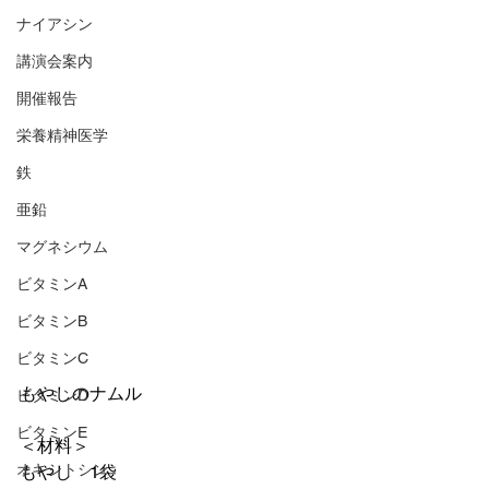
ナイアシン
講演会案内
開催報告
栄養精神医学
鉄
亜鉛
マグネシウム
ビタミンA
ビタミンB
ビタミンC
もやしのナムル
ビタミンD
ビタミンE
＜材料＞
オキシトシン
もやし　1袋