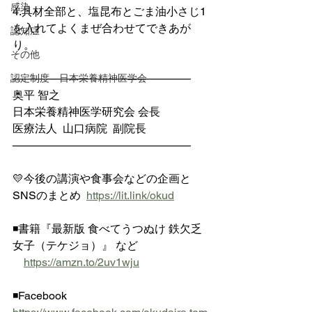
感染
4.具材全部と、塩昆布とごま油小さじ1
を入れてよくまぜ合わせてできあが
認知症
り。
その他
————————————————
認定制度 日本栄養精神医学会
奥平 智之
日本栄養精神医学研究会 会長
医療法人  山口病院  副院長
————————————————
💛今後の講演や食事会などの企画と
SNSのまとめ  
https://lit.link/okud
◾️書籍『最新版 食べてうつぬけ 鉄欠乏
女子（テケジョ）』 など
https://amzn.to/2uv1wju
◾️Facebook  