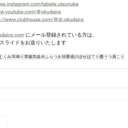
www.instagram.com/tabete.utsunuke
www.youtube.com/@okudaira
s://www.clubhouse.com/@dr.okudaira
udaira.com
 にメール登録されている方は、
が栄養スライドをお送りいたします
むくみ
耳鳴り
胃腸
気血水
ふらつき
頭重感
のぼせ
ほてり
憂うつ
肩こり