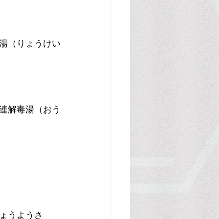
湯（りょうけい
連解毒湯（おう
ょうようさ