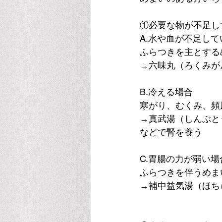
①必要な物が不足し
A.水や血が不足し
ふらつきを主とする
→六味丸（ろくみが
B.冷える場合
寒がり、むくみ、頻
→真武湯（しんぶと
などで腎を養う
C.胃腸の力が弱い場
ふらつきを伴うめま
→補中益気湯（ほち