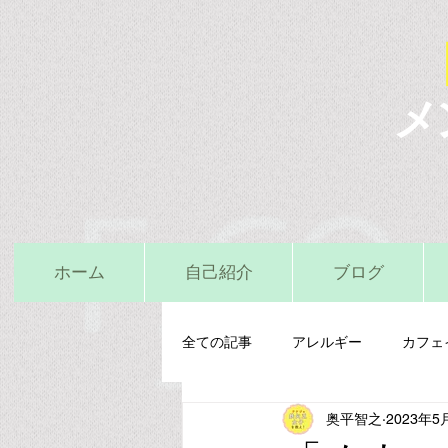
メ
ホーム
自己紹介
ブログ
全ての記事
アレルギー
カフェ
奥平智之
2023年5
栄養精神医学
鉄
亜鉛