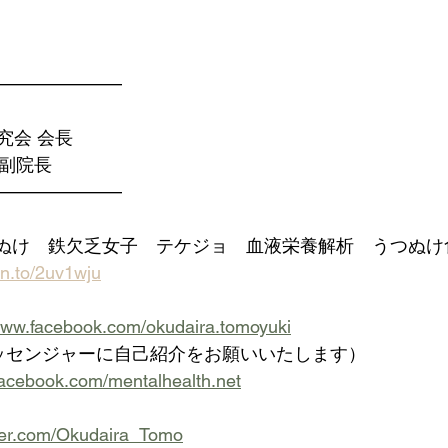
———————
究会 会長
 副院長
———————
つぬけ　鉄欠乏女子　テケジョ　血液栄養解析　うつぬけ
zn.to/2uv1wju
/www.facebook.com/okudaira.tomoyuki
メッセンジャーに自己紹介をお願いいたします）
facebook.com/mentalhealth.net
itter.com/Okudaira_Tomo