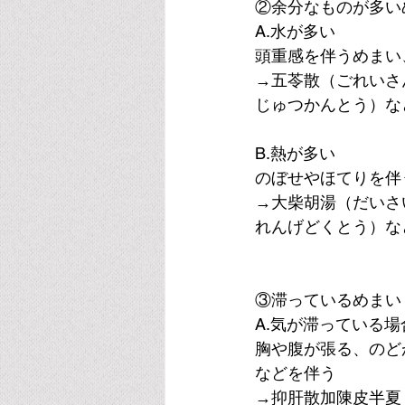
②余分なものが多い
A.水が多い
頭重感を伴うめまい
→五苓散（ごれいさ
じゅつかんとう）な
B.熱が多い
のぼせやほてりを伴
→大柴胡湯（だいさ
れんげどくとう）な
③滞っているめまい
A.気が滞っている場
胸や腹が張る、のど
などを伴う
→抑肝散加陳皮半夏