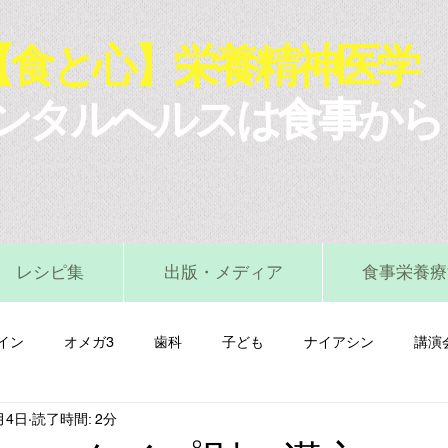
【食と心】栄養精神医学
ンタルヘルスは食事から
レシピ集
出版・メディア
食事栄養療
イン
オメガ3
歯科
子ども
ナイアシン
講演
月4日
読了時間: 2分
マグネシウム
ビタミンA
ビタミンB
ビタミンC