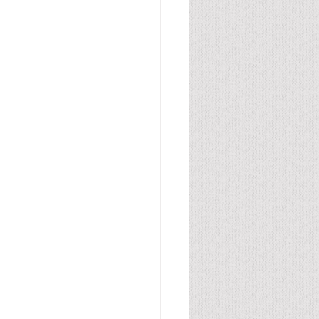
腸管・グルテン・カゼイン
胆汁酸
尿酸