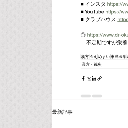
■ インスタ 
https://
■ YouTube 
https://
■ クラブハウス 
http
◎ 
https://www.dr-ok
    不定期です
漢方
冷え
めまい
東洋医学
漢方・鍼灸
最新記事