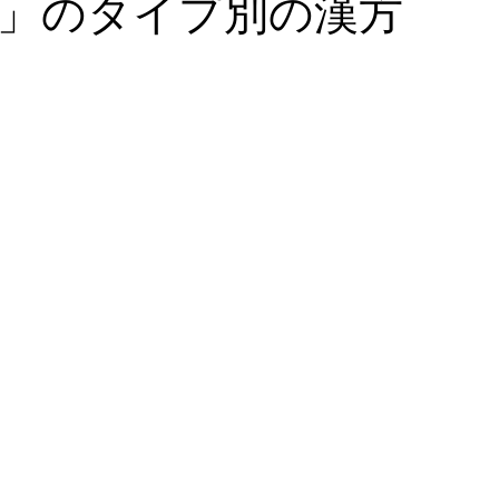
」のタイプ別の漢方
血液栄養解析
漢方・鍼灸
食事・美容・レシピ
皮膚・
ゼーション
心理学
血糖・副腎疲労
コレステロール・
ール