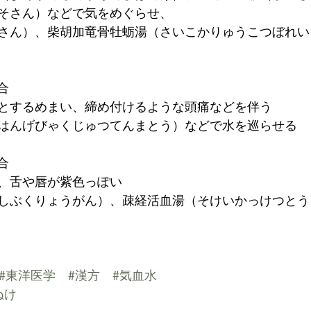
そさん）などで気をめぐらせ、
さん）、柴胡加竜骨牡蛎湯（さいこかりゅうこつぼれい
合
とするめまい、締め付けるような頭痛などを伴う
はんげびゃくじゅつてんまとう）などで水を巡らせる
合
、舌や唇が紫色っぽい
しぶくりょうがん）、疎経活血湯（そけいかっけつとう
#東洋医学
#漢方
#気血水
ぬけ