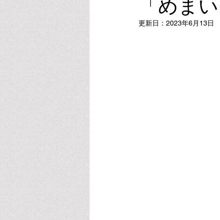
「めまい
更新日：
2023年6月13日
ビタミンE
オキシトシン
スポーツ・運動・睡眠
リラク
葉酸・メチレーション
アルコ