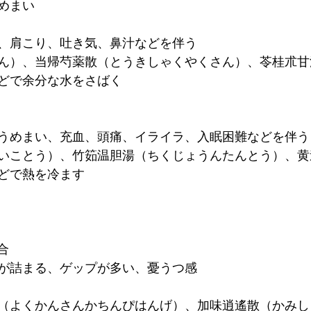
めまい
、肩こり、吐き気、鼻汁などを伴う
ん）、当帰芍薬散（とうきしゃくやくさん）、苓桂朮甘
どで余分な水をさばく
うめまい、充血、頭痛、イライラ、入眠困難などを伴う
いことう）、竹筎温胆湯（ちくじょうんたんとう）、黄
どで熱を冷ます
合
が詰まる、ゲップが多い、憂うつ感
（よくかんさんかちんぴはんげ）、加味逍遙散（かみし