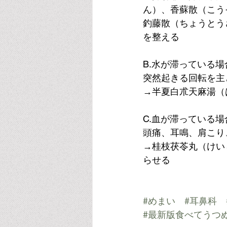
ん）、香蘇散（こう
釣藤散（ちょうとう
を整える
B.水が滞っている場
突然起きる回転を主
→半夏白朮天麻湯（
C.血が滞っている場
頭痛、耳鳴、肩こり
→桂枝茯苓丸（けい
らせる
#めまい
#耳鼻科
#最新版食べてうつ