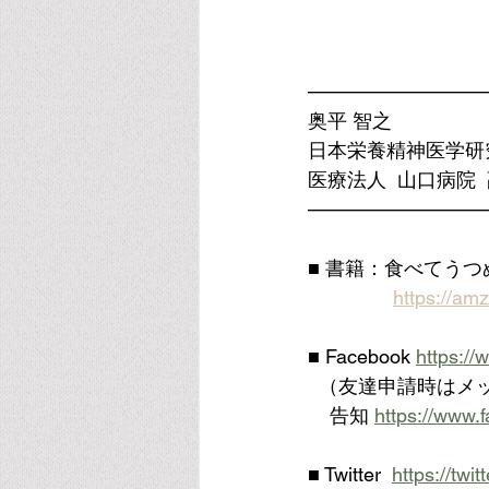
—————————
奥平 智之
日本栄養精神医学研
医療法人  山口病院 
—————————
■ 書籍：食べてう
https://am
■ Facebook 
https:/
  （友達申請時は
    告知 
https://www.
■ Twitter  
https://tw