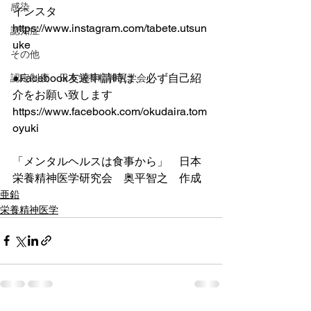
感染
インスタ 　
https://www.instagram.com/tabete.utsun
認知症
uke
その他
●Facebook友達申請時は、必ず自己紹
認定制度 日本栄養精神医学会
介をお願い致します 
https://www.facebook.com/okudaira.tom
oyuki
「メンタルヘルスは食事から」　日本
栄養精神医学研究会　奥平智之　作成
亜鉛
栄養精神医学