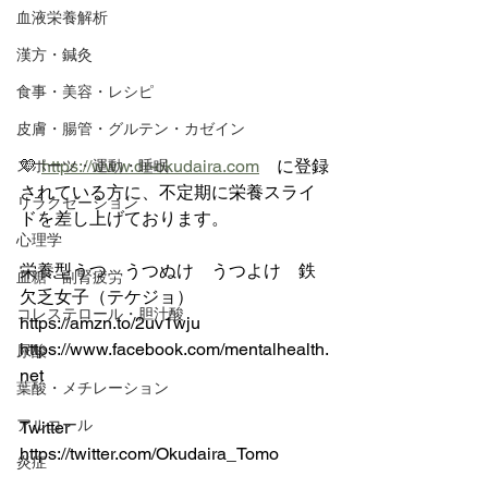
血液栄養解析
漢方・鍼灸
食事・美容・レシピ
皮膚・腸管・グルテン・カゼイン
💛 
https://www.dr-okudaira.com
　に登録
スポーツ・運動・睡眠
されている方に、不定期に栄養スライ
リラクゼーション
ドを差し上げております。
心理学
栄養型うつ　うつぬけ　うつよけ　鉄
血糖・副腎疲労
欠乏女子（テケジョ）　
コレステロール・胆汁酸
https://amzn.to/2uv1wju
https://www.facebook.com/mentalhealth.
尿酸
net
葉酸・メチレーション
アルコール
Twitter 
https://twitter.com/Okudaira_Tomo
炎症