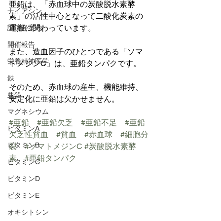
亜鉛は、「赤血球中の炭酸脱水素酵
ナイアシン
素」の活性中心となって二酸化炭素の
運搬に関わっています。
講演会案内
開催報告
また、造血因子のひとつである「ソマ
栄養精神医学
トメジンC」は、亜鉛タンパクです。
鉄
そのため、赤血球の産生、機能維持、
亜鉛
安定化に亜鉛は欠かせません。
マグネシウム
#亜鉛
#亜鉛欠乏
#亜鉛不足
#亜鉛
ビタミンA
欠乏性貧血
#貧血
#赤血球
#細胞分
ビタミンB
裂
#ソマトメジンC
#炭酸脱水素酵
素
#亜鉛タンパク
ビタミンC
ビタミンD
ビタミンE
オキシトシン