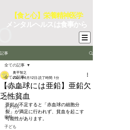
【食と心】栄養精神医学
メンタルヘルスは食事から
記事
全ての記事
奥平智之
全ての記事
2021年6月12日
読了時間: 1分
【赤血球には亜鉛】亜鉛欠
アレルギー
乏性貧血
カフェイン
亜鉛が不足すると「赤血球の細胞分
オメガ3
裂」が満足に行われず、貧血を起こす
歯科
可能性があります。
子ども