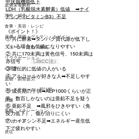
甲状腺機能低下
血液栄養解析
LDH（乳酸脱水素酵素）低値　➡ナイ
漢方・鍼灸
アシン（ビタミンB3）不足
食事・美容・レシピ
《ポイント！》
皮膚・腸管・グルテン・カゼイン
① 共に酵素➡タンパク質代謝が低下し
ている場合も低値になりやすい
スポーツ・運動・睡眠
② 共に170未満は黄色信号、150未満は
リラクゼーション
赤信号　　
（JSCC法）
③ 遺伝的に低値の人がいる
心理学
④ アルコールが好きな人➡不足しやす
血糖・副腎疲労
い
コレステロール・胆汁酸
⑤ 成長期の子供➡ALP1000くらいが正
常。数百しかないのは亜鉛不足を疑う
尿酸
⑥ 亜鉛不足　➡風邪をひきやすい（免
葉酸・メチレーション
疫力低下）、傷が治りにくい
⑦ ナイアシン不足➡エネルギー産生低
アルコール
下で疲れやすい
炎症