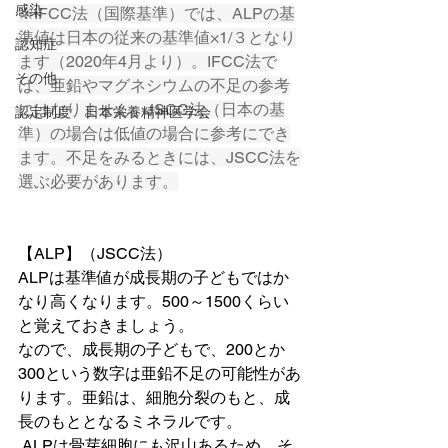
感染
※IFCC法（国際基準）では、ALPの基
準値は日本の従来の基準値×1/３となり
認知症
ます（2020年4月より）。IFCC法で
その他
は、亜鉛やマグネシウムの不足の参考
にはなりません。JSCC法（日本の基
認定制度 日本栄養精神医学会
準）の場合は低値の場合に参考にでき
ます。不足をみるときには、JSCC法を
選ぶ必要があります。
【ALP】（JSCC法）
ALPは基準値が成長期の子どもではか
なり高くなります。500～1500くらい
と覚えておきましょう。
なので、成長期の子どもで、200とか
300という数字は亜鉛不足の可能性があ
ります。亜鉛は、細胞分裂のもと、成
長のもととなるミネラルです。
 ALPは骨芽細胞にも沢山あるため、そ