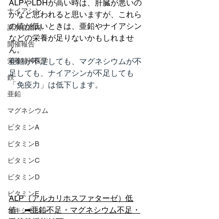
ALPやLDHが高い時は、肝臓が悪いの
ナイアシン
かなと思われると思いますが、これら
の値が低いときは、亜鉛やナイアシン
講演会案内
などの栄養が足りないかもしれませ
開催報告
ん。
栄養精神医学
亜鉛が不足しても、マグネシウムが不
足しても、ナイアシンが不足しても
鉄
「免疫力」は低下します。
亜鉛
マグネシウム
ビタミンA
ビタミンB
ビタミンC
ビタミンD
ビタミンE
ALP（アルカリホスファターゼ）低
値　➡亜鉛不足・マグネシウム不足・
オキシトシン