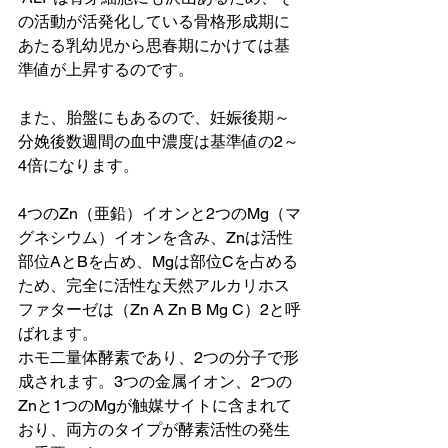
の活動が活発化している骨格形成期に
あたる乳幼児から思春期にかけては基
準値が上昇するのです。
また、胎盤にもあるので、妊娠後期～
分娩後数週間の血中濃度は基準値の2～
4倍になります。
4つのZn（亜鉛）イオンと2つのMg（マ
グネシウム）イオンを含み、Znは活性
部位AとBを占め、Mgは部位Cを占める
ため、完全に活性な天然アルカリホス
ファターゼは（Zn A Zn B Mg C）2と呼
ばれます。
ホモ二量体酵素であり、2つの分子で形
成されます。3つの金属イオン、2つの
Znと1つのMgが触媒サイトに含まれて
おり、両方のタイプが酵素活性の発生