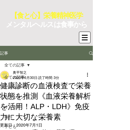
【食と心】栄養精神医学
メンタルヘルスは食事から
記事
全ての記事
奥平智之
全ての記事
2020年6月30日
読了時間: 3分
健康診断の血液検査で栄養
アレルギー
状態を推測《血液栄養解析
カフェイン
を活用！ALP・LDH》免疫
オメガ3
力に大切な栄養素
歯科
更新日：
2020年7月1日
子ども