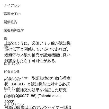
ナイアシン
講演会案内
開催報告
栄養精神医学
鉄
上記のように、必須アミノ酸が認知機
亜鉛
能の低下と関係しているのであれば、
必須アミノ酸の補充が認知機能に良い
マグネシウム
影響をもたらす可能性がある。
ビタミンA
ビタミンB
アルツハイマー型認知症の行動心理症
ビタミンC
状（BPSD）と認知機能に対する必須
ビタミンD
アミノ酸補充の効果を検証した研究 
(UMIN000027186) (Takada et al., 
ビタミンE
2022). 
オキシトシン
対象は65歳以上のアルツハイマー型認