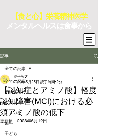
【食と心】栄養精神医学
メンタルヘルスは食事から
記事
全ての記事
奥平智之
全ての記事
2023年5月25日
読了時間: 2分
【認知症とアミノ酸】軽度
アレルギー
認知障害(MCI)における必
カフェイン
須アミノ酸の低下
オメガ3
更新日：
2023年6月12日
歯科
子ども