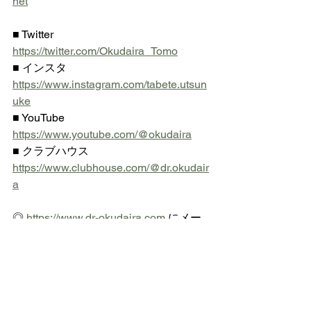
net
■ Twitter  
https://twitter.com/Okudaira_Tomo
■ インスタ 
https://www.instagram.com/tabete.utsun
uke
■ YouTube 
https://www.youtube.com/@okudaira
■ クラブハウス 
https://www.clubhouse.com/@dr.okudair
a
◎ 
https://www.dr-okudaira.com
 にメー
ル登録されている方は
    不定期ですが栄養スライドをお送り
いたします