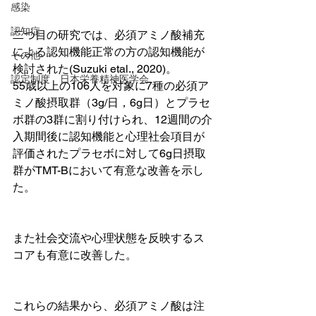
感染
認知症
二つ目の研究では、必須アミノ酸補充
による認知機能正常の方の認知機能が
その他
検討された(Suzuki etal., 2020)。
認定制度 日本栄養精神医学会
55歳以上の106人を対象に7種の必須ア
ミノ酸摂取群（3g/日，6g日）とプラセ
ボ群の3群に割り付けられ、12週間の介
入期間後に認知機能と心理社会項目が
評価されたプラセボに対して6g日摂取
群がTMT-Bにおいて有意な改善を示し
た。
また社会交流や心理状態を反映するス
コアも有意に改善した。
これらの結果から、必須アミノ酸は注