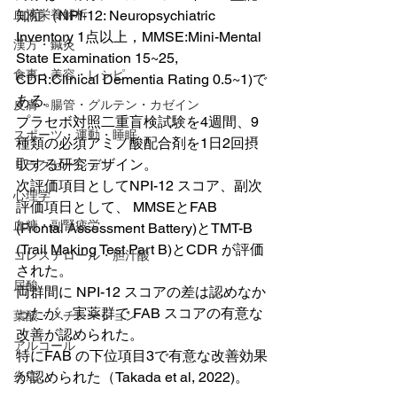
知症（NPI-12: Neuropsychiatric 
血液栄養解析
Inventory 1点以上，MMSE:Mini-Mental 
漢方・鍼灸
State Examination 15~25, 
食事・美容・レシピ
CDR:Clinical Dementia Rating 0.5~1)で
ある。
皮膚・腸管・グルテン・カゼイン
プラセボ対照二重盲検試験を4週間、9
スポーツ・運動・睡眠
種類の必須アミノ酸配合剤を1日2回摂
取する研究デザイン。
リラクゼーション
次評価項目としてNPI-12 スコア、副次
心理学
評価項日として、 MMSEとFAB 
血糖・副腎疲労
(Frontal Assessment Battery)とTMT-B 
(Trail Making Test Part B)とCDR が評価
コレステロール・胆汁酸
された。
尿酸
両群間に NPI-12 スコアの差は認めなか
ったが、実薬群で FAB スコアの有意な
葉酸・メチレーション
改善が認められた。
アルコール
特にFAB の下位項目3で有意な改善効果
が認められた（Takada et al, 2022)。
炎症