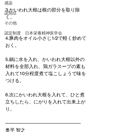
感染
3.かいわれ大根は根の部分を取り除
認知症
く。
その他
認定制度 日本栄養精神医学会
4.豚肉をオイル小さじ1/2で軽く炒めて
おく。
5.鍋に水を入れ、かいわれ大根以外の
材料を全部入れ、鶏ガラスープの素も
入れて10分程度煮て塩こしょうで味を
つける。
6.次にかいわれ大根を入れて、ひと煮
立ちしたら、にがりを入れて出来上が
り。
————————————————
奥平 智之