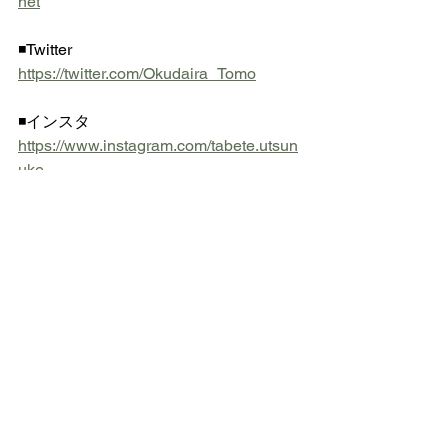
net
◾️Twitter  
https://twitter.com/Okudaira_Tomo
◾️インスタ  
https://www.instagram.com/tabete.utsun
uke
◎ 
https://www.dr-okudaira.com
 にメー
ル登録されている方は 不定期ですが栄
養スライドをお送りいたします
にがり
玉ねぎ
豚肉
かぶ
かいわれ大根
大豆
食事・美容・レシピ