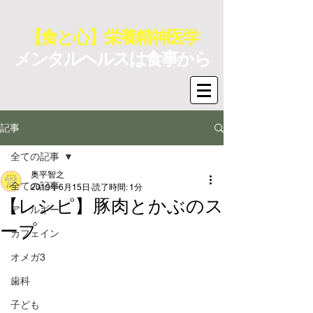
【食と心】栄養精神医学
メンタルヘルスは食事から
記事
全ての記事
奥平智之
全ての記事
2019年6月15日
読了時間: 1分
【レシピ】豚肉とかぶのス
アレルギー
ープ
カフェイン
オメガ3
歯科
子ども