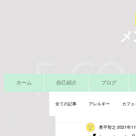
メ
ホーム
自己紹介
ブログ
全ての記事
アレルギー
カフェ
奥平智之
2021年1
栄養精神医学
鉄
亜鉛