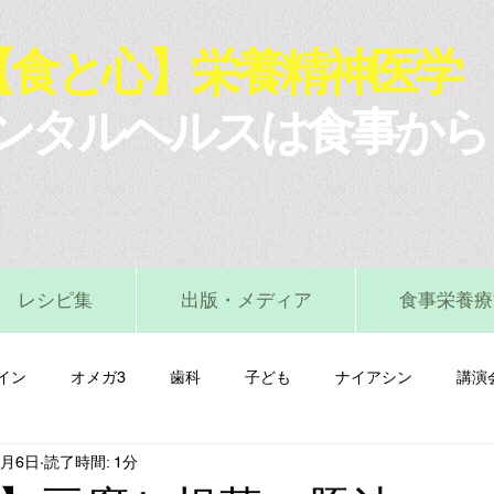
【食と心】栄養精神医学
ンタルヘルスは食事から
レシピ集
出版・メディア
食事栄養療
イン
オメガ3
歯科
子ども
ナイアシン
講演
1月6日
読了時間: 1分
マグネシウム
ビタミンA
ビタミンB
ビタミンC