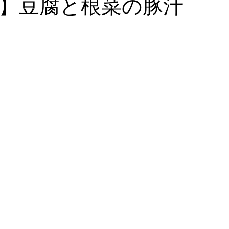
】豆腐と根菜の豚汁
血液栄養解析
漢方・鍼灸
食事・美容・レシピ
皮膚・
ゼーション
心理学
血糖・副腎疲労
コレステロール・
ール