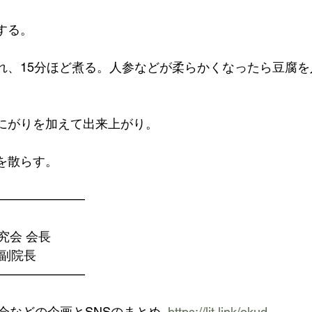
する。
入れ、15分ほど煮る。人参などが柔らかくなったら豆腐を
とにがりを加えて出来上がり。
を散らす。
———————
究会 会長
 副院長
———————
会などの企画とSNSのまとめ  
https://lit.link/okud