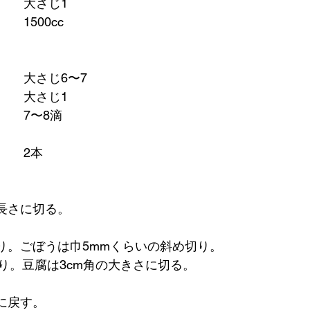
粉末だし				大さじ1
水					1500cc
味噌					大さじ6〜7
酢					大さじ1
にがり				7〜8滴
ねぎ					2本
い長さに切る。
切り。ごぼうは巾5mmくらいの斜め切り。
り。豆腐は3cm角の大きさに切る。
に戻す。