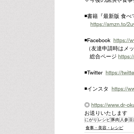
◾️書籍『最新版 食
https://amzn.to/2
◾️Facebook  
https://
 （友達申請時はメ
　総合ページ 
https:
◾️Twitter  
https://twi
◾️インスタ  
https://
◎ 
https://www.dr-ok
お送りいたします
にがり
レシピ
豚肉
人参
豆
食事・美容・レシピ