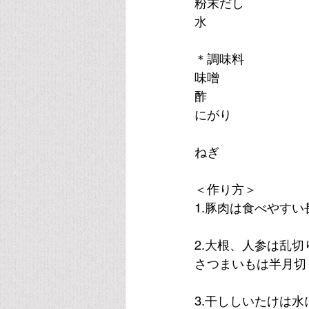
＊調味料
＜作り方＞
1.豚肉は食べやす
2.大根、人参は乱
さつまいもは半月切
3.干ししいたけは水