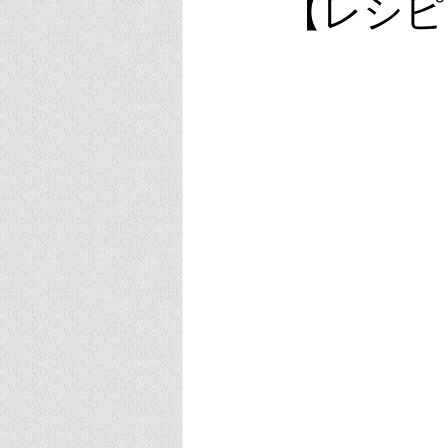
【レシピ
ビタミンE
オキシトシン
スポーツ・運動・睡眠
リラク
葉酸・メチレーション
アルコ