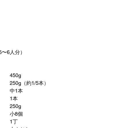
5〜6人分）
豚もも薄切り肉		450g
大根					250g（約1/5本）
人参					中1本
ごぼう				1本
さつまいも			250g
干ししいたけ			小8個
豆腐					1丁