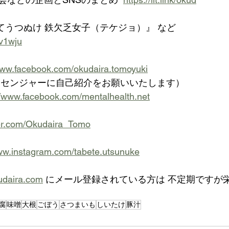
べてうつぬけ 鉄欠乏女子（テケジョ）』 など
uv1wju
www.facebook.com/okudaira.tomoyuki
ッセンジャーに自己紹介をお願いいたします）
//www.facebook.com/mentalhealth.net
tter.com/Okudaira_Tomo
www.instagram.com/tabete.utsunuke
udaira.com
 にメール登録されている方は 不定期ですが
腐
味噌
大根
ごぼう
さつまいも
しいたけ
豚汁