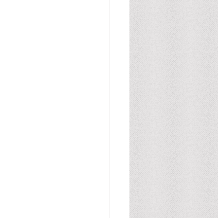
腸管・グルテン・カゼイン
胆汁酸
尿酸