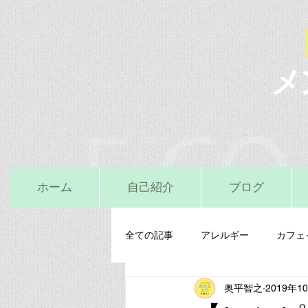
メ
ホーム
自己紹介
ブログ
全ての記事
アレルギー
カフェ
奥平智之
2019年1
栄養精神医学
鉄
亜鉛