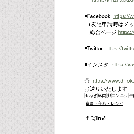
◾️Facebook  
https://
 （友達申請時はメ
　総合ページ 
https:
◾️Twitter  
https://twi
◾️インスタ  
https://
◎ 
https://www.dr-ok
お送りいたします
玉ねぎ
豚肉
卵
ニンニク
牛
食事・美容・レシピ