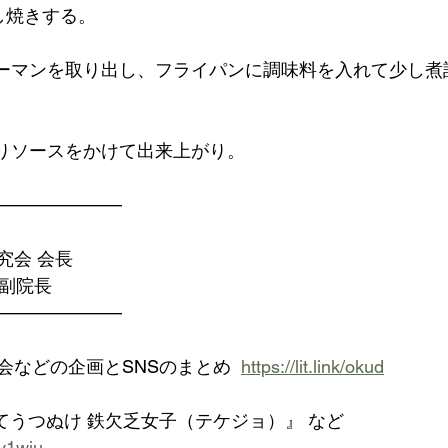
し焼きする。
ピーマンを取り出し、フライパンに調味料を入れて少し煮
盛りソースをかけて出来上がり。
———————
究会 会長
 副院長
———————
会などの企画とSNSのまとめ  
https://lit.link/okud
べてうつぬけ 鉄欠乏女子（テケジョ）』 など
uv1wju