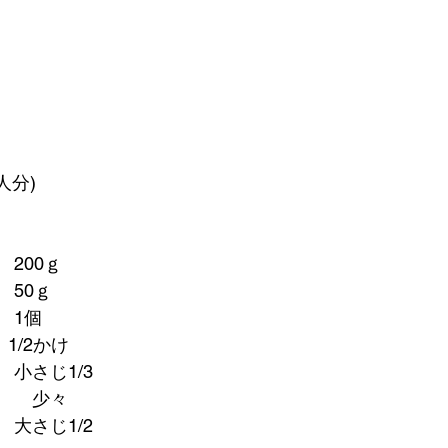
人分)
200ｇ
　50ｇ　
　1個
1/2かけ　　
小さじ1/3
　　少々
大さじ1/2