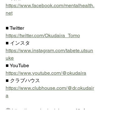
https://www.facebook.com/mentalhealth.
net
■ Twitter  
https://twitter.com/Okudaira_Tomo
■ インスタ 
https://www.instagram.com/tabete.utsun
uke
■ YouTube 
https://www.youtube.com/@okudaira
■ クラブハウス 
https://www.clubhouse.com/@dr.okudair
a
◎ 
https://www.dr-okudaira.com
 にメー
ル登録されている方は
    不定期ですが栄養スライドをお送り
いたします