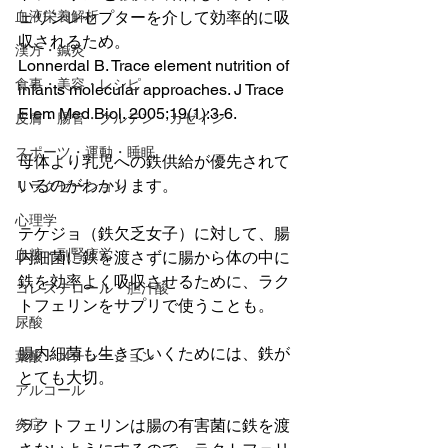
ェリンレセプターを介して効率的に吸
血液栄養解析
収されるため。
漢方・鍼灸
Lonnerdal B. Trace element nutrition of 
食事・美容・レシピ
infants molecular approaches. J Trace 
Elem Med Biol. 2005;19(1):3-6.
皮膚・腸管・グルテン・カゼイン
スポーツ・運動・睡眠
母体より乳児への鉄供給が優先されて
いるのがわかります。
リラクゼーション
心理学
テケジョ（鉄欠乏女子）に対して、腸
血糖・副腎疲労
内細菌に鉄を渡さずに腸から体の中に
鉄を効率よく吸収させるために、ラク
コレステロール・胆汁酸
トフェリンをサプリで使うことも。
尿酸
腸内細菌も生きていくためには、鉄が
葉酸・メチレーション
とても大切。
アルコール
ラクトフェリンは腸の有害菌に鉄を渡
炎症