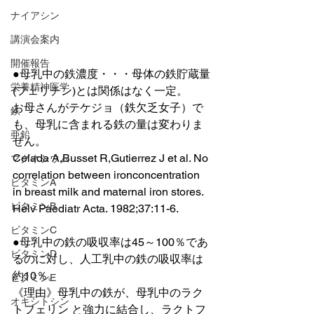
ナイアシン
講演会案内
開催報告
●母乳中の鉄濃度・・・母体の鉄貯蔵量
栄養精神医学
(フェリチン)とは関係はなく一定。
お母さんがテケジョ（鉄欠乏女子）で
鉄
も、母乳に含まれる鉄の量は変わりま
亜鉛
せん。
Celada A,Busset R,Gutierrez J et al. No 
マグネシウム
correlation between ironconcentration 
ビタミンA
in breast milk and maternal iron stores. 
ビタミンB
Helv Paediatr Acta. 1982;37:11-6.
ビタミンC
●母乳中の鉄の吸収率は45～100％であ
ビタミンD
るのに対し、人工乳中の鉄の吸収率は
約10％。
ビタミンE
《理由》母乳中の鉄が、母乳中のラク
オキシトシン
トフェリン と強力に結合し、ラクトフ