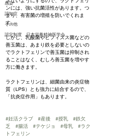
さないようにするので、ラクトフェリ
感染
ンには、強い抗菌活性があります。つ
認知症
まり、有害菌の増殖を防いでくれま
す。
その他
認定制度 日本栄養精神医学会
しかし、乳酸菌やビフィズス菌などの
善玉菌は、あまり鉄を必要としないの
でラクトフェリンで善玉菌は抑制され
ることはなく、むしろ善玉菌を増やす
方に働きます。
ラクトフェリンは、細菌由来の炎症物
質（LPS）とも強力に結合するので、
「抗炎症作用」もあります。
#妊活クラブ
#産後
#授乳
#鉄欠
乏
#腸活
#テケジョ
#母乳
#ラク
トフェリン