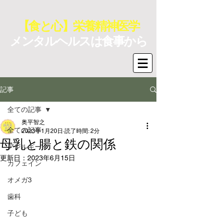
【食と心】栄養精神医学
メンタルヘルスは食事から
記事
全ての記事
奥平智之
全ての記事
2023年1月20日
読了時間: 2分
母乳と腸と鉄の関係
アレルギー
更新日：
2023年6月15日
カフェイン
オメガ3
歯科
子ども