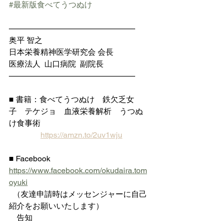
#最新版食べてうつぬけ
————————————————
奥平 智之
日本栄養精神医学研究会 会長
医療法人  山口病院  副院長
————————————————
■ 書籍：食べてうつぬけ　鉄欠乏女
子　テケジョ　血液栄養解析　うつぬ
け食事術
https://amzn.to/2uv1wju
■ Facebook 
https://www.facebook.com/okudaira.tom
oyuki
  （友達申請時はメッセンジャーに自己
紹介をお願いいたします）
    告知 