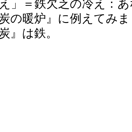
え」＝鉄欠乏の冷え：あ
炭の暖炉』に例えてみま
血液栄養解析
漢方・鍼灸
食事・美容・レシピ
皮膚・
炭』は鉄。
ゼーション
心理学
血糖・副腎疲労
コレステロール・
ール