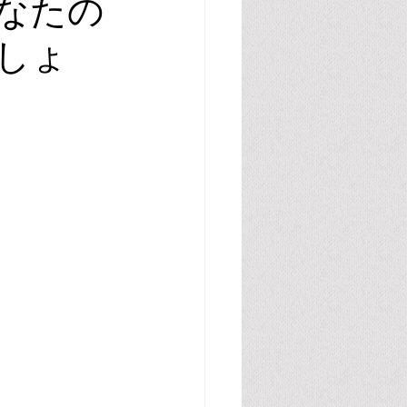
なたの
しょ
腸管・グルテン・カゼイン
胆汁酸
尿酸