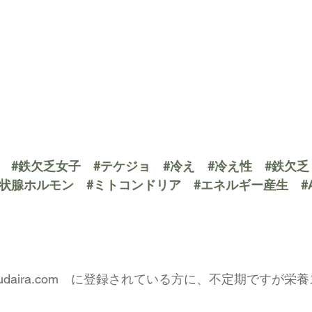
#鉄欠乏女子
#テケジョ
#冷え
#冷え性
#鉄欠乏
甲状腺ホルモン
#ミトコンドリア
#エネルギー産生
#
udaira.com
　に登録されている方に、不定期ですが栄養