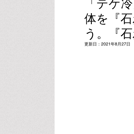
「テケ冷
体を『石
ビタミンE
オキシトシン
う。『石
スポーツ・運動・睡眠
リラク
更新日：
2021年8月27日
葉酸・メチレーション
アルコ