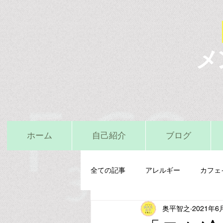
メ
ホーム
自己紹介
ブログ
全ての記事
アレルギー
カフェ
奥平智之
2021年6
栄養精神医学
鉄
亜鉛