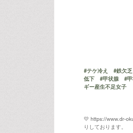
#テケ冷え
#鉄欠乏
低下
#甲状腺
#
ギー産生不足女子
💛 
https://www.dr-ok
りしております。