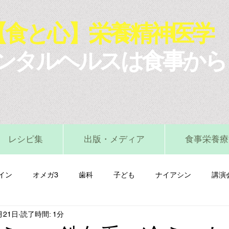
【食と心】栄養精神医学
ンタルヘルスは食事から
レシピ集
出版・メディア
食事栄養療
イン
オメガ3
歯科
子ども
ナイアシン
講演
月21日
読了時間: 1分
マグネシウム
ビタミンA
ビタミンB
ビタミンC