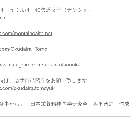
け　うつよけ　鉄欠乏女子（テケジョ）　
wju
k.com/mentalhealth.net
er.com/Okudaira_Tomo
www.instagram.com/tabete.utsunuke
達申請時は、必ず自己紹介をお願い致します 
k.com/okudaira.tomoyuki
食事から」　日本栄養精神医学研究会　奥平智之　作成