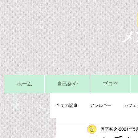
メ
ホーム
自己紹介
ブログ
全ての記事
アレルギー
カフェ
奥平智之
2021年5
栄養精神医学
鉄
亜鉛