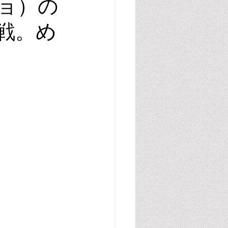
ョ）の
戦。め
腸管・グルテン・カゼイン
胆汁酸
尿酸