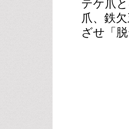
テケ爪と
爪、鉄欠
ビタミンE
オキシトシン
ざせ「脱
スポーツ・運動・睡眠
リラク
葉酸・メチレーション
アルコ