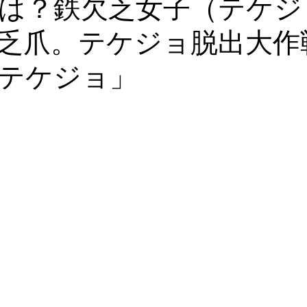
は？鉄欠乏女子（テケジ
乏爪。テケジョ脱出大作
血液栄養解析
漢方・鍼灸
食事・美容・レシピ
皮膚・
テケジョ」
ゼーション
心理学
血糖・副腎疲労
コレステロール・
ール