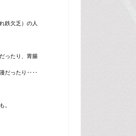
れ鉄欠乏）の人
だったり、胃腸
漫だったり‥‥
も。