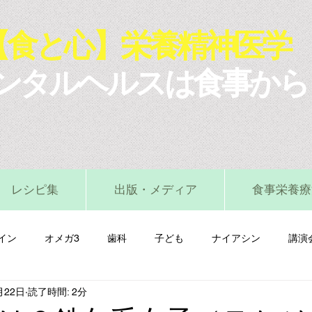
【食と心】栄養精神医学
ンタルヘルスは食事から
レシピ集
出版・メディア
食事栄養療
イン
オメガ3
歯科
子ども
ナイアシン
講演
月22日
読了時間: 2分
マグネシウム
ビタミンA
ビタミンB
ビタミンC