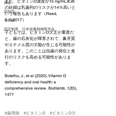
また、ビタミンD濃度が15 ng/mL未満
感染
の妊婦は乳歯列のリスクが14％高いと
認知症
いう報告もあります（Reed, 
S.G.2017）
その他
認定制度 日本栄養精神医学会
子どもでは、ビタミンD欠乏が重度だ
と、歯の石灰化が障害されて、象牙質
やエナメル質の欠陥が生じる可能性が
あります。このことは虫歯の発症と進
行のリスクを高める可能性がありま
す。
Botelho, J., et al (2020). Vitamin D 
deficiency and oral health: a 
comprehensive review. 
Nutrients
, 
12
(5), 
1471
#歯周病
#ビタミンD
#ビタミンD欠