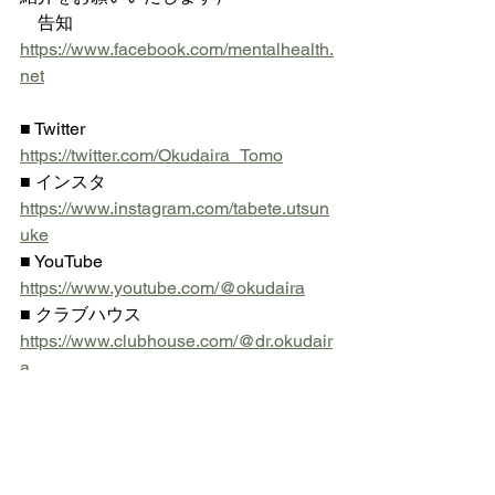
    告知 
https://www.facebook.com/mentalhealth.
net
■ Twitter  
https://twitter.com/Okudaira_Tomo
■ インスタ 
https://www.instagram.com/tabete.utsun
uke
■ YouTube 
https://www.youtube.com/@okudaira
■ クラブハウス 
https://www.clubhouse.com/@dr.okudair
a
◎ 
https://www.dr-okudaira.com
 にメー
ル登録されている方は
    不定期ですが栄養スライドをお送り