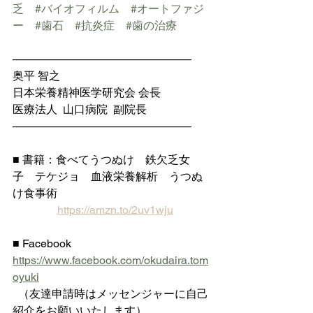
乏
#バイオフィルム
#オートファジ
ー
#歯石
#抗炎症
#歯の治療
————————————————
奥平 智之
日本栄養精神医学研究会 会長
医療法人  山口病院  副院長
————————————————
■ 書籍：食べてうつぬけ　鉄欠乏女
子　テケジョ　血液栄養解析　うつぬ
け食事術
https://amzn.to/2uv1wju
■ Facebook 
https://www.facebook.com/okudaira.tom
oyuki
  （友達申請時はメッセンジャーに自己
紹介をお願いいたします）