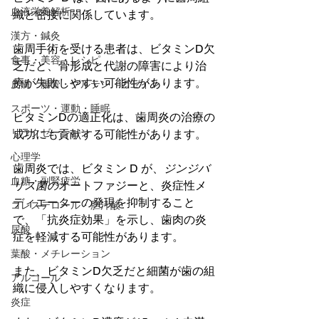
血液栄養解析
織と密接に関係しています。
漢方・鍼灸
歯周手術を受ける患者は、ビタミンD欠
食事・美容・レシピ
乏だと、骨形成と代謝の障害により治
療が失敗しやすい可能性があります。
皮膚・腸管・グルテン・カゼイン
スポーツ・運動・睡眠
ビタミンDの適正化は、歯周炎の治療の
リラクゼーション
成功にも貢献する可能性があります。
心理学
歯周炎では、ビタミン D が、
ジンジバ
血糖・副腎疲労
リス菌の
オートファジーと、炎症性メ
ディエーターの発現を抑制すること
コレステロール・胆汁酸
で、「抗炎症効果」を示し、歯肉の炎
尿酸
症を軽減する可能性があります。
葉酸・メチレーション
また、ビタミンD欠乏だと細菌が歯の組
アルコール
織に侵入しやすくなります。
炎症