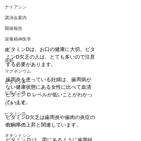
ナイアシン
講演会案内
開催報告
栄養精神医学
ビタミンDは、お口の健康に大切。ビタ
鉄
ミンD欠乏の人は、とても多いので注意
亜鉛
する必要があります。
マグネシウム
歯周炎を患っている妊婦は、歯周病が
ビタミンA
ない健康状態にある女性に比べて血清
ビタミンB
ビタミン D レベルが低いことがわかっ
ています。
ビタミンC
ビタミンD
ビタミンD欠乏は歯周炎や歯肉の炎症の
有病率の上昇と関連しています。
ビタミンE
オキシトシン
ビタミン D は、図にあるように歯周組