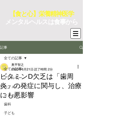
【食と心】栄養精神医学
メンタルヘルスは食事から
記事
全ての記事
奥平智之
全ての記事
2023年6月21日
読了時間: 2分
ビタミンD欠乏は「歯周
アレルギー
炎」の発症に関与し、治療
カフェイン
にも悪影響
オメガ3
歯科
子ども