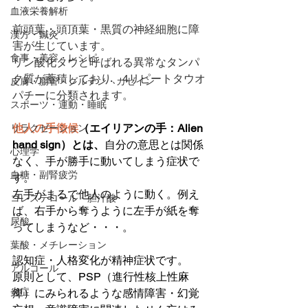
血液栄養解析
前頭葉・頭頂葉・黒質の神経細胞に障
漢方・鍼灸
害が生じています。
食事・美容・レシピ
リン酸化タウと呼ばれる異常なタンパ
ク質が蓄積しており、4リピートタウオ
皮膚・腸管・グルテン・カゼイン
パチーに分類されます。
スポーツ・運動・睡眠
他人の手徴候
（エイリアンの手：Alien 
リラクゼーション
hand sign）とは、
自分の意思とは関係
心理学
なく、手が勝手に動いてしまう症状で
血糖・副腎疲労
す。
左手がまるで他人のように動く。例え
コレステロール・胆汁酸
ば、右手から奪うように左手が紙を奪
尿酸
ってしまうなど・・・。
葉酸・メチレーション
認知症・人格変化が精神症状です。
アルコール
原則として、PSP（進行性核上性麻
炎症
痺）にみられるような感情障害・幻覚