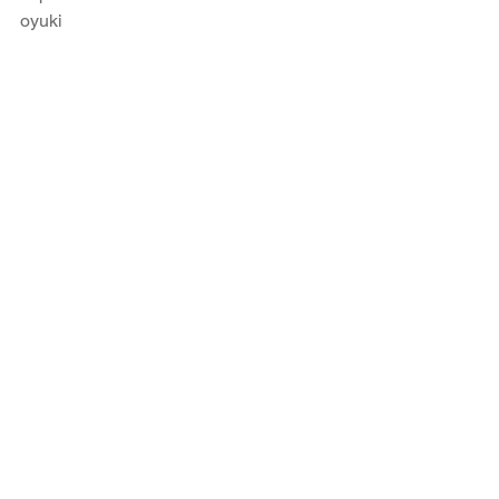
oyuki
「メンタルヘルスは食事から」　日本
栄養精神医学研究会　奥平智之　作成
認知症
すべて表示
最新記事