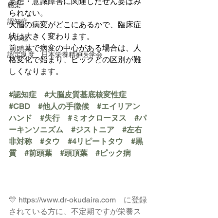
妄想・意識障害に関連したせん妄はみ
感染
られない。
認知症
大脳の病変がどこにあるかで、臨床症
状は大きく変わります。
その他
前頭葉で病変の中心がある場合は、人
認定制度 日本栄養精神医学会
格変化で始まり、ピックとの区別が難
しくなります。
#認知症
#大脳皮質基底核変性症
#CBD
#他人の手徴候
#エイリアン
ハンド
#失行
#ミオクローヌス
#パ
ーキンソニズム
#ジストニア
#左右
非対称
#タウ
#4リピートタウ
#黒
質
#前頭葉
#頭頂葉
#ピック病
💛 
https://www.dr-okudaira.com
　に登録
されている方に、不定期ですが栄養ス