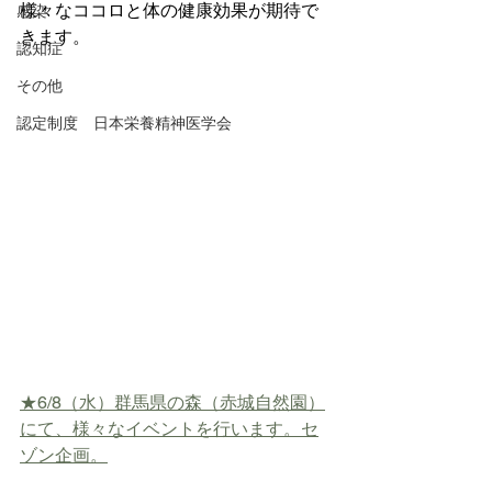
様々なココロと体の健康効果が期待で
感染
きます。
認知症
その他
認定制度 日本栄養精神医学会
★6/8（水）群馬県の森（赤城自然園）
にて、様々なイベントを行います。セ
ゾン企画。