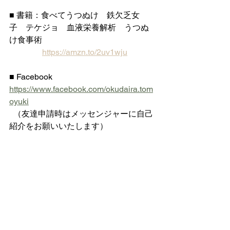
■ 書籍：食べてうつぬけ　鉄欠乏女
子　テケジョ　血液栄養解析　うつぬ
け食事術
https://amzn.to/2uv1wju
■ Facebook 
https://www.facebook.com/okudaira.tom
oyuki
  （友達申請時はメッセンジャーに自己
紹介をお願いいたします）
    告知 
https://www.facebook.com/mentalhealth.
net
■ Twitter  
https://twitter.com/Okudaira_Tomo
■ インスタ 
https://www.instagram.com/tabete.utsun