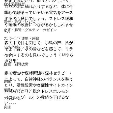
裸足で歩いたり、樹々とハグしたり、
血液栄養解析
自然の水に触れたりするなど、体に帯
電してたまっているいる電気をアース
漢方・鍼灸
するのも良いでしょう。ストレス緩和
食事・美容・レシピ
や睡眠の改善につながるかもしれませ
皮膚・腸管・グルテン・カゼイン
ん。
スポーツ・運動・睡眠
森の中で目を閉じて、小鳥の声、風が
リラクゼーション
そよぐ音、水の音などを感じて、リラ
ックスするのも良いでしょう（1/fゆら
心理学
ぎ効果）
血糖・副腎疲労
コレステロール・胆汁酸
森で過ごす森林療法（森林セラピー）
によって、自律神経のバランスを整え
尿酸
たり、活性酸素や炎症性サイトカイン
葉酸・メチレーション
を減らしたり、抗ストレスホルモン
（コルチゾール）の数値を下げるな
アルコール
ど‥‥
炎症