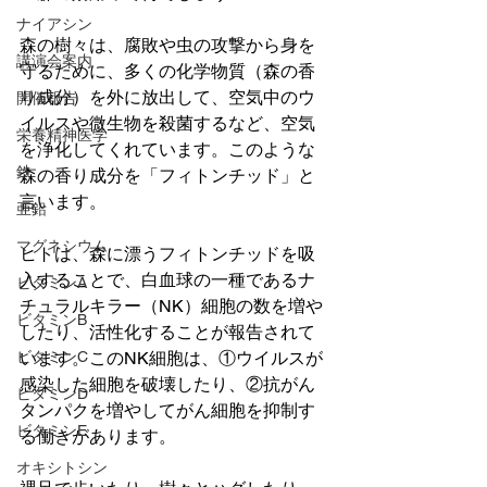
ナイアシン
森の樹々は、腐敗や虫の攻撃から身を
講演会案内
守るために、多くの化学物質（森の香
り成分）を外に放出して、空気中のウ
開催報告
イルスや微生物を殺菌するなど、空気
栄養精神医学
を浄化してくれています。このような
鉄
森の香り成分を「フィトンチッド」と
言います。
亜鉛
マグネシウム
ヒトは、森に漂うフィトンチッドを吸
入することで、白血球の一種であるナ
ビタミンA
チュラルキラー（NK）細胞の数を増や
ビタミンB
したり、活性化することが報告されて
ビタミンC
います。このNK細胞は、①ウイルスが
感染した細胞を破壊したり、②抗がん
ビタミンD
タンパクを増やしてがん細胞を抑制す
ビタミンE
る働きがあります。
オキシトシン