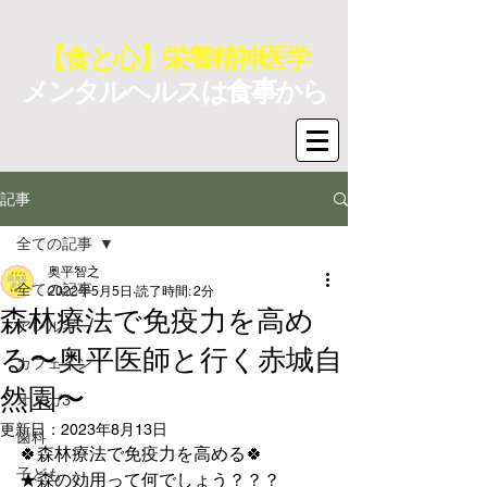
【食と心】栄養精神医学
メンタルヘルスは食事から
記事
全ての記事
奥平智之
全ての記事
2022年5月5日
読了時間: 2分
森林療法で免疫力を高め
アレルギー
る〜奥平医師と行く赤城自
カフェイン
然園〜
オメガ3
更新日：
2023年8月13日
歯科
🍀森林療法で免疫力を高める🍀
子ども
★森の効用って何でしょう？？？