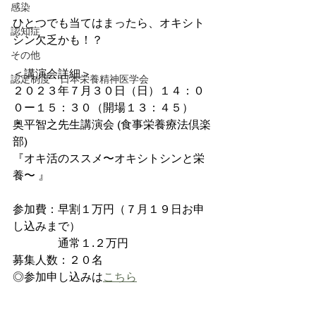
感染
ひとつでも当てはまったら、オキシト
認知症
シン欠乏かも！？
その他
＜講演会詳細＞
認定制度 日本栄養精神医学会
２０２３年７月３０日（日）１４：０
０ー１５：３０（開場１３：４５）
奥平智之先生講演会 (食事栄養療法倶楽
部)
『オキ活のススメ〜オキシトシンと栄
養〜 』
参加費：早割１万円（７月１９日お申
し込みまで）
　　　　通常１.２万円
募集人数：２０名
◎参加申し込みは
こちら