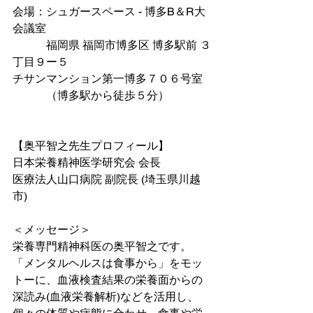
会場：シュガースペース - 博多B＆R大
会議室
　　　福岡県 福岡市博多区 博多駅前 ３
丁目９ー５
チサンマンション第一博多７０６号室
　　　（博多駅から徒歩５分）
【奥平智之先生プロフィール】
日本栄養精神医学研究会 会長
医療法人山口病院 副院長 (埼玉県川越
市)
＜メッセージ＞
栄養専門精神科医の奥平智之です。
「メンタルヘルスは食事から」をモッ
トーに、血液検査結果の栄養面からの
深読み(血液栄養解析)などを活用し、