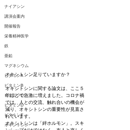
ナイアシン
講演会案内
開催報告
栄養精神医学
鉄
亜鉛
マグネシウム
オキシトシン足りていますか？
ビタミンA
ビタミンB
オキシトシンに関する論文は、ここ５
年ほどで急激に増えました。コロナ禍
ビタミンC
では、人との交流、触れ合いの機会が
ビタミンD
減り、オキシトシンの重要性が見直さ
ビタミンE
れています。
オキシトシンは「絆ホルモン」。スキ
オキシトシン