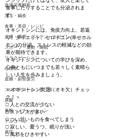
ンシップだけではなく、友人と楽しく
血液栄養解析
食事したりすることでも分泌されま
す。
漢方・鍼灸
食事・美容・レシピ
オキシトシンには、免疫力向上、若返
皮膚・腸管・グルテン・カゼイン
り、ダイエット、セロトニン(幸せホル
モン)の分泌、ストレスの軽減などの効
スポーツ・運動・睡眠
果が期待できます。
リラクゼーション
オキシトシンについての学びを深め、
心身ともにいつまでも若々しく素晴ら
心理学
しい人生を歩みましょう。
血糖・副腎疲労
＜オキシトシン欠乏（オキ欠）チェッ
コレステロール・胆汁酸
ク！＞
尿酸
□ 人との交流が少ない
葉酸・メチレーション
□ ストレスが多い
□ つい甘いものを食べてしまう
アルコール
□ 寂しい、憂うつ、眠りが浅い
炎症
□ 風邪をひきやすい