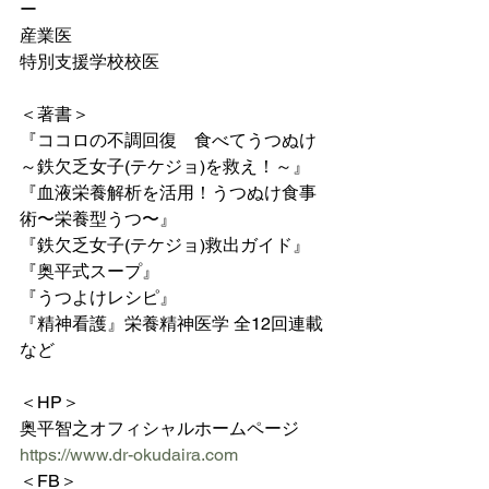
ー
産業医
特別支援学校校医
＜著書＞
『ココロの不調回復　食べてうつぬけ 
～鉄欠乏女子(テケジョ)を救え！～』
『血液栄養解析を活用！うつぬけ食事
術〜栄養型うつ〜』
『鉄欠乏女子(テケジョ)救出ガイド』
『奥平式スープ』
『うつよけレシピ』　
『精神看護』栄養精神医学 全12回連載 
など
＜HP＞
奥平智之オフィシャルホームページ
https://www.dr-okudaira.com
＜FB＞