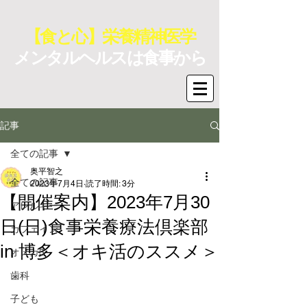
【食と心】栄養精神医学
メンタルヘルスは食事から
記事
全ての記事
奥平智之
全ての記事
2023年7月4日
読了時間: 3分
【開催案内】2023年7月30
アレルギー
日(日)食事栄養療法倶楽部
カフェイン
in 博多＜オキ活のススメ＞
オメガ3
歯科
子ども