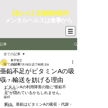
【食と心】栄養精神医学
メンタルヘルスは食事から
記事
全ての記事
奥平智之
全ての記事
2025年7月18日
読了時間: 2分
亜鉛不足がビタミンAの吸
アレルギー
収・輸送を妨げる理由
カフェイン
ビタミンAの利用障害の陰に“亜鉛不
オメガ3
足”が隠れているかもしれません。
歯科
実は、亜鉛はビタミンAの吸収・代謝・
子ども