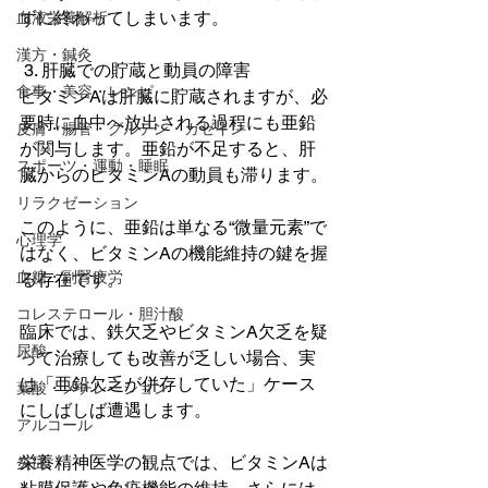
ずに終わってしまいます。
血液栄養解析
漢方・鍼灸
 3. 肝臓での貯蔵と動員の障害
食事・美容・レシピ
ビタミンAは肝臓に貯蔵されますが、必
要時に血中へ放出される過程にも亜鉛
皮膚・腸管・グルテン・カゼイン
が関与します。亜鉛が不足すると、肝
スポーツ・運動・睡眠
臓からのビタミンAの動員も滞ります。
リラクゼーション
このように、亜鉛は単なる“微量元素”で
心理学
はなく、ビタミンAの機能維持の鍵を握
血糖・副腎疲労
る存在です。
コレステロール・胆汁酸
臨床では、鉄欠乏やビタミンA欠乏を疑
尿酸
って治療しても改善が乏しい場合、実
は「亜鉛欠乏が併存していた」ケース
葉酸・メチレーション
にしばしば遭遇します。
アルコール
栄養精神医学の観点では、ビタミンAは
炎症