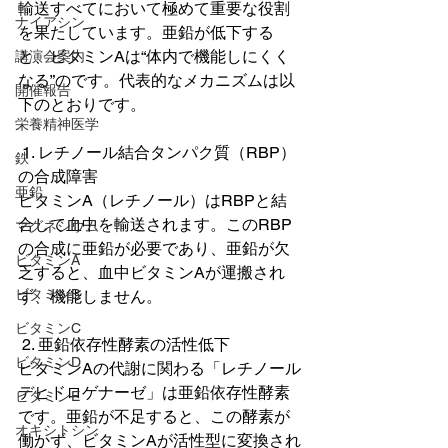
輸送すべてにおいて極めて重要な役割
ナイアシン
を果たしています。亜鉛が低下する
と、ビタミンAは“体内で機能しにくく
講演会案内
なる”のです。代表的なメカニズムは以
開催報告
下のとおりです。
栄養精神医学
 1. レチノール結合タンパク質（RBP）
鉄
の合成障害
亜鉛
ビタミンA（レチノール）はRBPと結
合して血中を輸送されます。このRBP
マグネシウム
の合成に亜鉛が必要であり、亜鉛が欠
ビタミンA
乏すると、血中ビタミンAが運搬され
ビタミンB
ず、機能しません。
ビタミンC
 2. 亜鉛依存性酵素の活性低下
ビタミンD
ビタミンAの代謝に関わる「レチノール
デヒドロゲナーゼ」は亜鉛依存性酵素
ビタミンE
です。亜鉛が不足すると、この酵素が
オキシトシン
働かず、ビタミンAが活性型に変換され