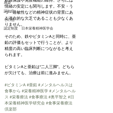
粘膜保護や免疫機能の維持、さらには
感染
情緒の安定にも関与します。不安・う
認知症
つ・過敏性などの精神症状の背景にあ
る潜在的な欠乏であることも少なくあ
その他
りません。
認定制度 日本栄養精神医学会
そのため、鉄やビタミンAと同時に、亜
鉛の評価もセットで行うことが、より
精度の高い臨床判断につながると考え
られます。
ビタミンAと亜鉛は“二人三脚”。どちら
が欠けても、治療は前に進みません。
#ビタミンA
#亜鉛
#メンタルヘルスは
食事から
#栄養精神医学
#メンタルヘル
ス
#栄養療法
#食事療法
#奥平智之
#日
本栄養精神医学研究会
#食事栄養療法
倶楽部