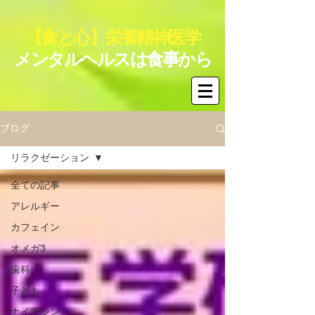
【食と心】栄養精神医学
メンタルヘルスは食事から
ブログ
リラクゼーション
全ての記事
アレルギー
カフェイン
オメガ3
歯科
子ども
ナイアシン