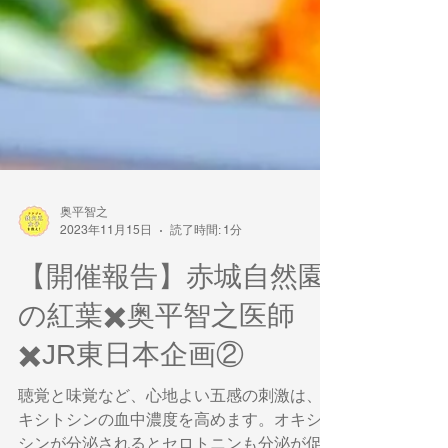
奥平智之
2023年11月15日
読了時間: 1分
【開催報告】赤城自然園
の紅葉✖️奥平智之医師
✖️JR東日本企画②
聴覚と味覚など、心地よい五感の刺激は、オ