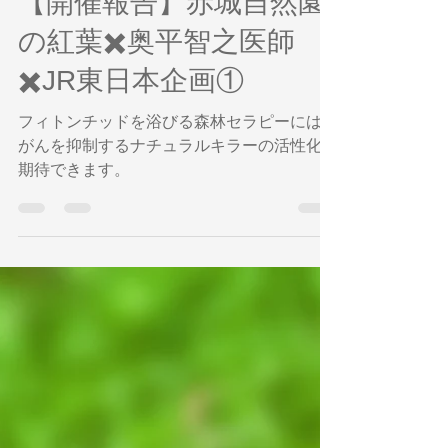
奥平智之
2023年11月15日
読了時間: 2分
【開催報告】赤城自然園
の紅葉✖️奥平智之医師
✖️JR東日本企画①
フィトンチッドを浴びる森林セラピーには、
がんを抑制するナチュラルキラーの活性化が
期待できます。