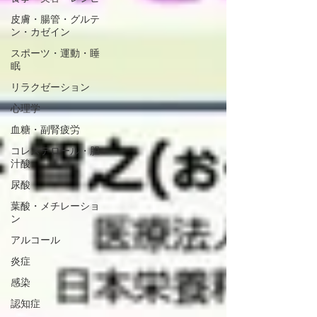
皮膚・腸管・グルテ
ン・カゼイン
スポーツ・運動・睡
眠
リラクゼーション
心理学
血糖・副腎疲労
コレステロール・胆
汁酸
尿酸
葉酸・メチレーショ
ン
アルコール
炎症
感染
認知症