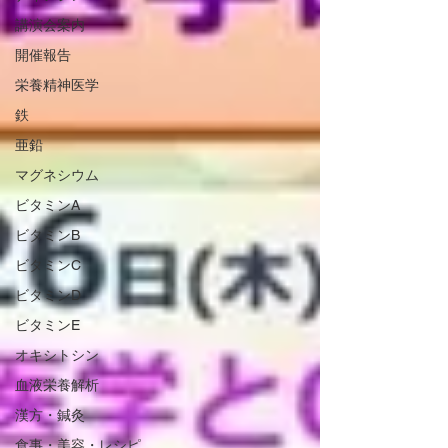
講演会案内
開催報告
栄養精神医学
鉄
亜鉛
マグネシウム
ビタミンA
ビタミンB
ビタミンC
ビタミンD
ビタミンE
オキシトシン
血液栄養解析
漢方・鍼灸
食事・美容・レシピ