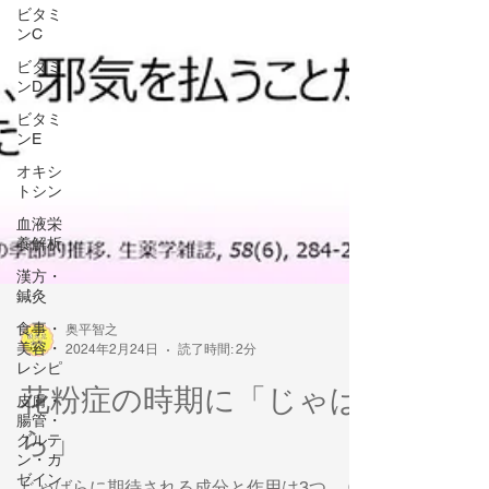
ビタミ
ンC
ビタミ
ンD
ビタミ
ンE
オキシ
トシン
血液栄
養解析
漢方・
鍼灸
食事・
美容・
奥平智之
レシピ
2024年2月24日
読了時間: 2分
皮膚・
花粉症の時期に「じゃば
腸管・
グルテ
ら」
ン・カ
ゼイン