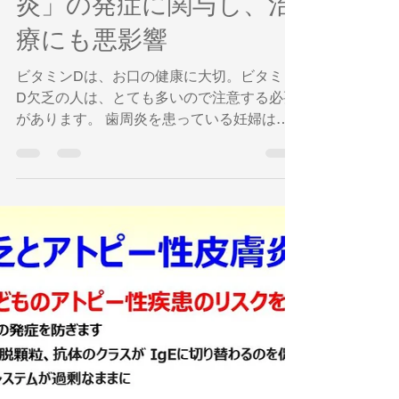
奥平智之
2023年6月21日
読了時間: 2分
ビタミンD欠乏は「歯周
炎」の発症に関与し、治
療にも悪影響
ビタミンDは、お口の健康に大切。ビタミン
D欠乏の人は、とても多いので注意する必要
があります。 歯周炎を患っている妊婦は、
歯周病がない健康状態にある女性に比べて血
清ビタミン D レベルが低いことがわかって
います。 ビタミンD欠乏は歯周炎や歯肉の炎
症の有病率の上昇と関連しています。