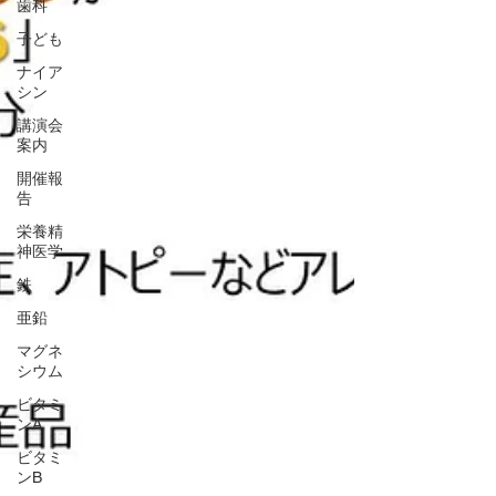
歯科
子ども
ナイア
シン
講演会
案内
開催報
告
栄養精
神医学
鉄
亜鉛
マグネ
シウム
ビタミ
ンA
ビタミ
ンB