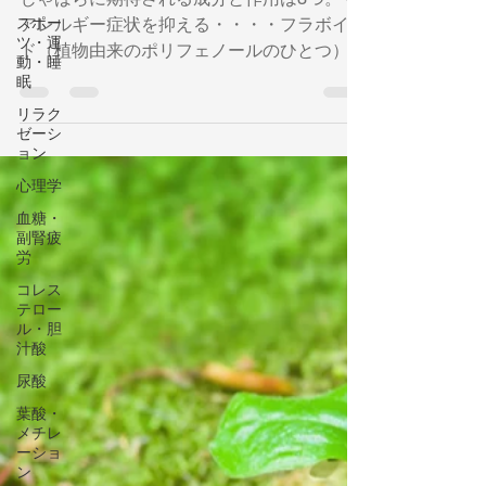
じゃばらに期待される成分と作用は3つ。 ①
スポー
ツ・運
アレルギー症状を抑える・・・・フラボイノ
動・睡
ド（植物由来のポリフェノールのひとつ）の
眠
一種「ナリルチン」※ ②ヒスタミン分泌を
リラク
抑制・・・・アレルギー反応を起こすヒスタ
ゼーシ
ミンの分泌を抑える「ビタミンＣ」 ③皮膚
ョン
や粘膜の炎症改善・・・・少ないで
心理学
血糖・
副腎疲
労
コレス
テロー
ル・胆
汁酸
尿酸
葉酸・
メチレ
ーショ
ン