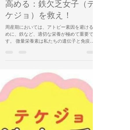
奥平智之
2023年6月8日
読了時間: 2分
妊娠中の鉄欠乏は、子ど
ものアトピーのリスクを
高める：鉄欠乏女子（テ
ケジョ）を救え！
周産期においては、アトピー素因を避けるた
めに、鉄など、適切な栄養が極めて重要で
す。 微量栄養素は私たちの遺伝子と免疫系
に大きな影響を及ぼし、その結果、免疫関連
遺伝子に影響を与える多くのエピジェネティ
ックな変化をもたらします。 機能的鉄欠乏
症では、鉄が「動員」されず、細胞や組織