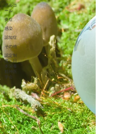
アルコ
ール
炎症
感染
認知症
その他
認定制
度 日
本栄養
精神医
学会