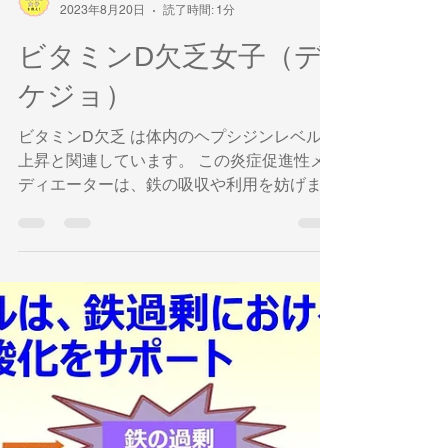
奥平智之
2023年8月20日
読了時間: 1分
ビタミンD欠乏女子（デ
ケジョ）
ビタミンD欠乏 は体内のヘプシジンレベルの
上昇と関連しています。 この炎症促進性メ
ディエーターは、鉄の吸収や利用を妨げま
す。 ビタミンD欠乏の 【テケジョ=鉄欠乏女
子】 多いです。