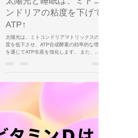
奥平智之
2023年10月27日
読了時間: 2分
太陽光と睡眠は、ミトコ
ンドリアの粘度を下げて
ATP↑
太陽光は、ミトコンドリアマトリックスの粘
度を低下させ、ATP合成酵素の効率的な増加
を通じてATP生産を強化します。 また、メ
ラトニン（おやすみホルモン）は、過剰な活
性酸素種やフリーラジカルを除去することで
粘度を下げて ATP を増加させる強力な抗酸
化物質です。