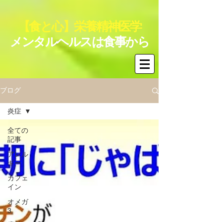
【食と心】栄養精神医学
メンタルヘルスは食事から
ブログ
炎症
全ての
記事
アレル
ギー
カフェ
イン
オメガ
3