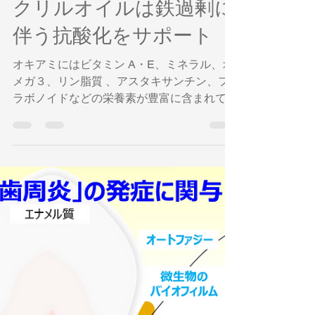
奥平智之
2023年7月7日
読了時間: 1分
クリルオイルは鉄過剰に
伴う抗酸化をサポート
オキアミにはビタミン A・E、ミネラル、オ
メガ３、リン脂質 、アスタキサンチン、フ
ラボノイドなどの栄養素が豊富に含まれてい
ます。